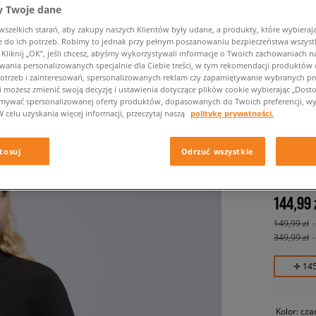
 Twoje dane
zelkich starań, aby zakupy naszych Klientów były udane, a produkty, które wybierają 
do ich potrzeb. Robimy to jednak przy pełnym poszanowaniu bezpieczeństwa wszyst
liknij „OK”, jeśli chcesz, abyśmy wykorzystywali informacje o Twoich zachowaniach na
wania personalizowanych specjalnie dla Ciebie treści, w tym rekomendacji produktó
otrzeb i zainteresowań, spersonalizowanych reklam czy zapamiętywanie wybranych pre
i możesz zmienić swoją decyzję i ustawienia dotyczące plików cookie wybierając „Dostosu
ymywać spersonalizowanej oferty produktów, dopasowanych do Twoich preferencji, wy
W celu uzyskania więcej informacji, przeczytaj naszą
politykę prywatności.
DICKIE
CARDIG
tosuj
Odrzuć wszystkie
damskie, 
144,99 
149,99 zł
349,99 zł
✛ 14
Kolor:
cza