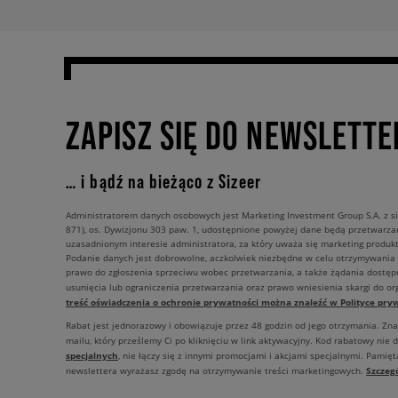
ZAPISZ SIĘ DO NEWSLETTE
… i bądź na bieżąco z Sizeer
Administratorem danych osobowych jest Marketing Investment Group S.A. z si
871), os. Dywizjonu 303 paw. 1, udostępnione powyżej dane będą przetwarz
uzasadnionym interesie administratora, za który uważa się marketing produkt
Podanie danych jest dobrowolne, aczkolwiek niezbędne w celu otrzymywania
prawo do zgłoszenia sprzeciwu wobec przetwarzania, a także żądania dostęp
usunięcia lub ograniczenia przetwarzania oraz prawo wniesienia skargi do o
treść oświadczenia o ochronie prywatności można znaleźć w Polityce pryw
Rabat jest jednorazowy i obowiązuje przez 48 godzin od jego otrzymania. Zn
mailu, który prześlemy Ci po kliknięciu w link aktywacyjny. Kod rabatowy nie 
specjalnych
, nie łączy się z innymi promocjami i akcjami specjalnymi. Pamięta
Szczeg
newslettera wyrażasz zgodę na otrzymywanie treści marketingowych.