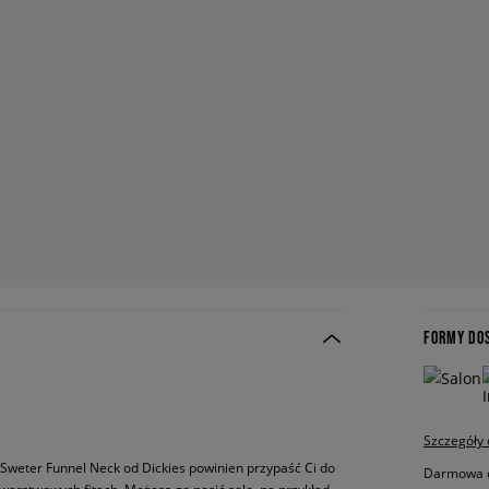
FORMY DO
Szczegóły
Sweter Funnel Neck od Dickies powinien przypaść Ci do
Darmowa do