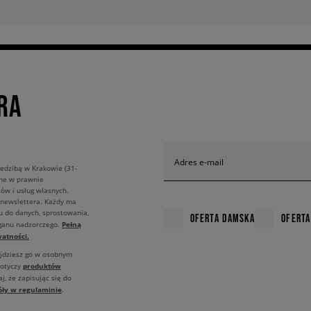
RA
Adres e-mail
edzibą w Krakowie (31-
ane w prawnie
ów i usług własnych.
 newslettera. Każdy ma
u do danych, sprostowania,
OFERTA DAMSKA
OFERTA
Pełną
rganu nadzorczego.
atności.
ajdziesz go w osobnym
produktów
dotyczy
j, że zapisując się do
óły w regulaminie
.