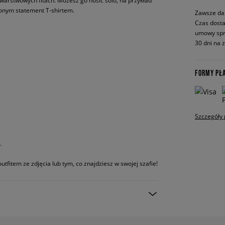
warstwowych fitach. Możesz go nosić solo, na przykład
ionym statement T-shirtem.
Zawsze da
Czas dosta
umowy spr
30 dni na 
FORMY PŁ
Szczegóły 
.
utfitem ze zdjęcia lub tym, co znajdziesz w swojej szafie!