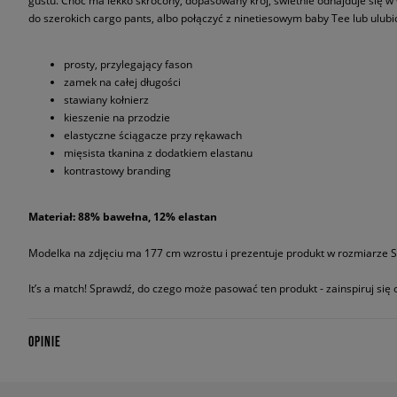
gustu. Choć ma lekko skrócony, dopasowany krój, świetnie odnajduje się w 
do szerokich cargo pants, albo połączyć z ninetiesowym baby Tee lub ulub
prosty, przylegający fason
zamek na całej długości
stawiany kołnierz
kieszenie na przodzie
elastyczne ściągacze przy rękawach
mięsista tkanina z dodatkiem elastanu
kontrastowy branding
Materiał: 88% bawełna, 12% elastan
Modelka na zdjęciu ma 177 cm wzrostu i prezentuje produkt w rozmiarze S
It’s a match! Sprawdź, do czego może pasować ten produkt - zainspiruj się o
OPINIE