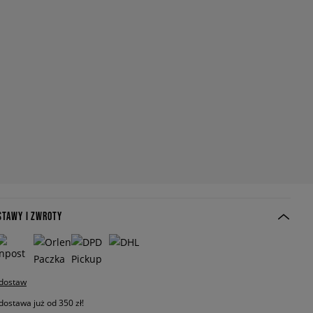
STAWY I ZWROTY
 dostaw
stawa już od 350 zł!