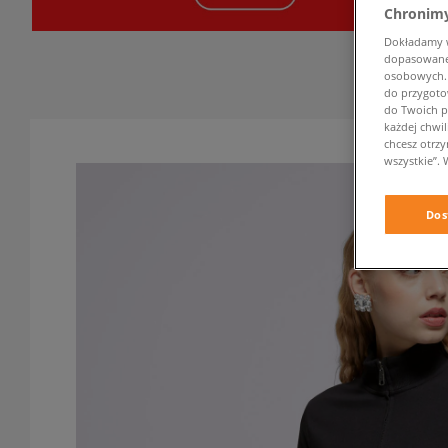
Chronimy
Dokładamy ws
dopasowane 
osobowych. K
do przygoto
do Twoich p
każdej chwil
chcesz otrz
wszystkie”. 
Dos