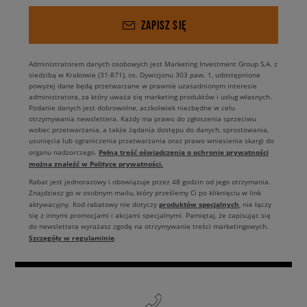
ZAPISZ SIĘ
Administratorem danych osobowych jest Marketing Investment Group S.A. z
siedzibą w Krakowie (31-871), os. Dywizjonu 303 paw. 1, udostępnione
powyżej dane będą przetwarzane w prawnie uzasadnionym interesie
administratora, za który uważa się marketing produktów i usług własnych.
Podanie danych jest dobrowolne, aczkolwiek niezbędne w celu
otrzymywania newslettera. Każdy ma prawo do zgłoszenia sprzeciwu
wobec przetwarzania, a także żądania dostępu do danych, sprostowania,
usunięcia lub ograniczenia przetwarzania oraz prawo wniesienia skargi do
Pełną treść oświadczenia o ochronie prywatności
organu nadzorczego.
można znaleźć w Polityce prywatności.
Rabat jest jednorazowy i obowiązuje przez 48 godzin od jego otrzymania.
Znajdziesz go w osobnym mailu, który prześlemy Ci po kliknięciu w link
produktów specjalnych
aktywacyjny. Kod rabatowy nie dotyczy
, nie łączy
się z innymi promocjami i akcjami specjalnymi. Pamiętaj, że zapisując się
do newslettera wyrażasz zgodę na otrzymywanie treści marketingowych.
Szczegóły w regulaminie
.