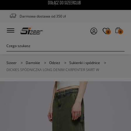
DOŁĄCZ DO SIZEERCLUB
Darmowa dostawa od 350 zł
0
0
Sizeer
>
Damskie
>
Odzież
>
Sukienki i spódnice
>
DICKIES SPÓDNICZKA LONG DENIM CARPENTER SKIRT W