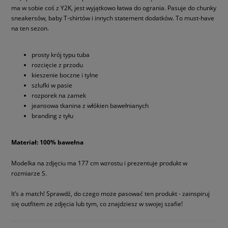
ma w sobie coś z Y2K, jest wyjątkowo łatwa do ogrania. Pasuje do chunky
sneakersów, baby T-shirtów i innych statement dodatków. To must-have
na ten sezon.
prosty krój typu tuba
rozcięcie z przodu
kieszenie boczne i tylne
szlufki w pasie
rozporek na zamek
jeansowa tkanina z włókien bawełnianych
branding z tyłu
Materiał: 100% bawełna
Modelka na zdjęciu ma 177 cm wzrostu i prezentuje produkt w
rozmiarze S.
It’s a match! Sprawdź, do czego może pasować ten produkt - zainspiruj
się outfitem ze zdjęcia lub tym, co znajdziesz w swojej szafie!