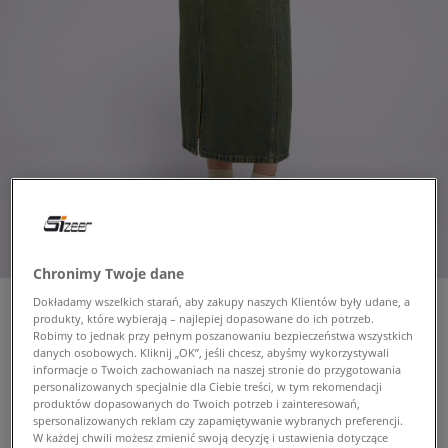
Chronimy Twoje dane
Dokładamy wszelkich starań, aby zakupy naszych Klientów były udane, a
produkty, które wybierają – najlepiej dopasowane do ich potrzeb.
Robimy to jednak przy pełnym poszanowaniu bezpieczeństwa wszystkich
danych osobowych. Kliknij „OK”, jeśli chcesz, abyśmy wykorzystywali
DICKIES SPÓDNICZKA LONG
informacje o Twoich zachowaniach na naszej stronie do przygotowania
DENIM CARPENTER SKIRT W
personalizowanych specjalnie dla Ciebie treści, w tym rekomendacji
damskie, sukienki i spódnice
produktów dopasowanych do Twoich potrzeb i zainteresowań,
spersonalizowanych reklam czy zapamiętywanie wybranych preferencji.
W każdej chwili możesz zmienić swoją decyzję i ustawienia dotyczące