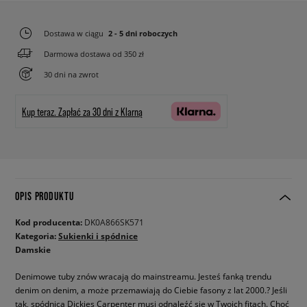
Dostawa w ciągu
2 - 5 dni roboczych
Darmowa dostawa od 350 zł
30 dni na zwrot
Kup teraz.
Zapłać za 30 dni z Klarną
OPIS PRODUKTU
Kod producenta:
DK0A866SK571
Kategoria:
Sukienki i spódnice
Damskie
Denimowe tuby znów wracają do mainstreamu. Jesteś fanką trendu
denim on denim, a może przemawiają do Ciebie fasony z lat 2000.? Jeśli
tak, spódnica Dickies Carpenter musi odnaleźć się w Twoich fitach. Choć