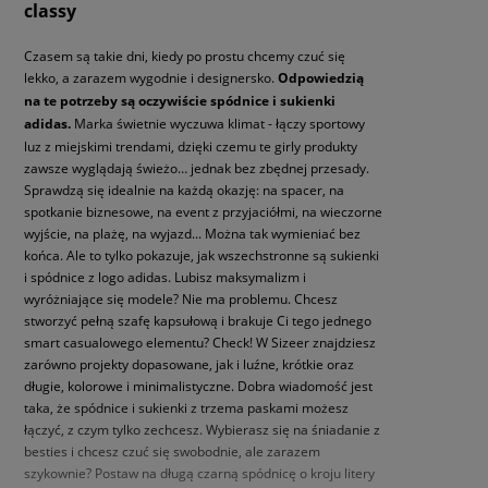
classy
Czasem są takie dni, kiedy po prostu chcemy czuć się
lekko, a zarazem wygodnie i designersko.
Odpowiedzią
na te potrzeby są oczywiście spódnice i sukienki
adidas.
Marka świetnie wyczuwa klimat - łączy sportowy
luz z miejskimi trendami, dzięki czemu te girly produkty
zawsze wyglądają świeżo… jednak bez zbędnej przesady.
Sprawdzą się idealnie na każdą okazję: na spacer, na
spotkanie biznesowe, na event z przyjaciółmi, na wieczorne
wyjście, na plażę, na wyjazd... Można tak wymieniać bez
końca. Ale to tylko pokazuje, jak wszechstronne są sukienki
i spódnice z logo adidas. Lubisz maksymalizm i
wyróżniające się modele? Nie ma problemu. Chcesz
stworzyć pełną szafę kapsułową i brakuje Ci tego jednego
smart casualowego elementu? Check! W Sizeer znajdziesz
zarówno projekty dopasowane, jak i luźne, krótkie oraz
długie, kolorowe i minimalistyczne. Dobra wiadomość jest
taka, że spódnice i sukienki z trzema paskami możesz
łączyć, z czym tylko zechcesz. Wybierasz się na śniadanie z
besties i chcesz czuć się swobodnie, ale zarazem
szykownie? Postaw na długą czarną spódnicę o kroju litery