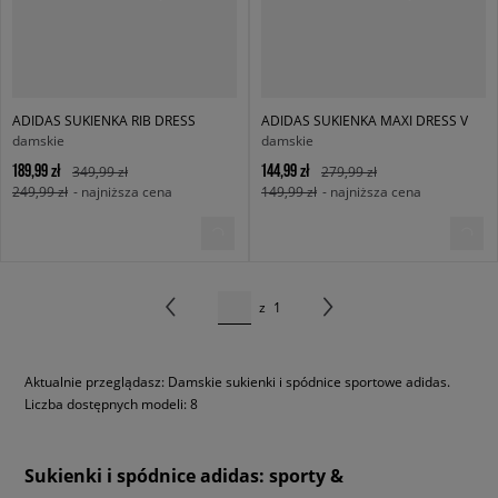
ADIDAS SUKIENKA RIB DRESS
ADIDAS SUKIENKA MAXI DRESS V
damskie
damskie
189,99 zł
144,99 zł
349,99 zł
279,99 zł
249,99 zł
- najniższa cena
149,99 zł
- najniższa cena
z
1
Aktualnie przeglądasz: Damskie sukienki i spódnice sportowe adidas.
Liczba dostępnych modeli: 8
Sukienki i spódnice adidas: sporty &