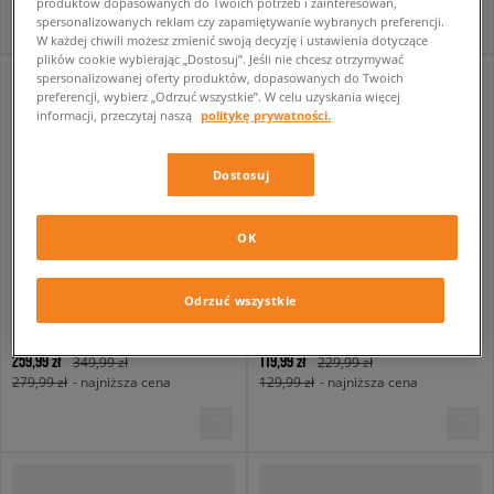
produktów dopasowanych do Twoich potrzeb i zainteresowań,
spersonalizowanych reklam czy zapamiętywanie wybranych preferencji.
W każdej chwili możesz zmienić swoją decyzję i ustawienia dotyczące
plików cookie wybierając „Dostosuj”. Jeśli nie chcesz otrzymywać
spersonalizowanej oferty produktów, dopasowanych do Twoich
preferencji, wybierz „Odrzuć wszystkie”. W celu uzyskania więcej
informacji, przeczytaj naszą
politykę prywatności.
Dostosuj
OK
Odrzuć wszystkie
ADIDAS SPÓDNICZKA BALLOON L SK
ADIDAS SUKIENKA 3 S PNST DRESS
damskie
damskie
259,99 zł
119,99 zł
349,99 zł
229,99 zł
279,99 zł
- najniższa cena
129,99 zł
- najniższa cena