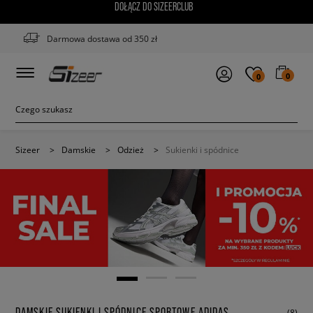
DOŁĄCZ DO SIZEERCLUB
Darmowa dostawa od 350 zł
0
0
Sizeer
>
Damskie
>
Odzież
>
Sukienki i spódnice
DAMSKIE SUKIENKI I SPÓDNICE SPORTOWE ADIDAS
(8)