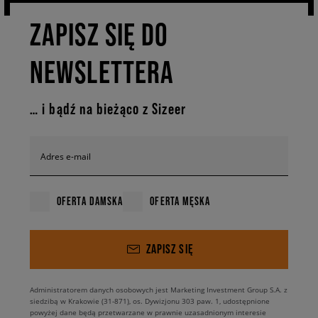
bardziej techniczny vibe? Sukienki adidas oversize z linii
Performance będą strzałem w dziesiątkę. A jeśli czeka Cię
ZAPISZ SIĘ DO
wyjazd w tropiki i potrzebujesz coś letniego oraz
kolorowego, to adidas x Farm Rio ma wzory, które z
pewnością przypadną Ci do gustu. Mini, midi, maxi – każda
NEWSLETTERA
długość daje zupełnie inny efekt, ale każda z nich jest
świetnym wyborem.
… i bądź na bieżąco z Sizeer
Funkcjonalność na każdym kroku
Design to jedno. Ale co tak naprawdę wpływa na
Adres e-mail
komfort, jaki dają spódnice i sukienki adidas?
Chyba
nikogo nie zaskoczymy, mówiąc, że na pierwsze miejsce
zdecydowanie zasługują wykorzystane podczas produkcji
OFERTA DAMSKA
OFERTA MĘSKA
materiały. Trzeba przyznać, że są one:
ZAPISZ SIĘ
przyjemne w dotyku,
miłe dla skóry,
często przewiewne i oddychające,
Administratorem danych osobowych jest Marketing Investment Group S.A. z
siedzibą w Krakowie (31-871), os. Dywizjonu 303 paw. 1, udostępnione
miękkie i elastyczne.
powyżej dane będą przetwarzane w prawnie uzasadnionym interesie