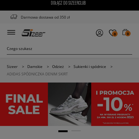
DOŁĄCZ DO SIZEERCLUB
Darmowa dostawa od 350 zł
0
0
Sizeer
>
Damskie
>
Odzież
>
Sukienki i spódnice
>
ADIDAS SPÓDNICZKA DENIM SKIRT