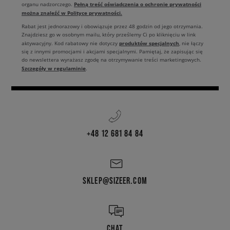
Pełną treść oświadczenia o ochronie prywatności
organu nadzorczego.
można znaleźć w Polityce prywatności.
Rabat jest jednorazowy i obowiązuje przez 48 godzin od jego otrzymania.
Znajdziesz go w osobnym mailu, który prześlemy Ci po kliknięciu w link
produktów specjalnych
aktywacyjny. Kod rabatowy nie dotyczy
, nie łączy
się z innymi promocjami i akcjami specjalnymi. Pamiętaj, że zapisując się
do newslettera wyrażasz zgodę na otrzymywanie treści marketingowych.
Szczegóły w regulaminie
.
+48 12 681 84 84
SKLEP@SIZEER.COM
CHAT