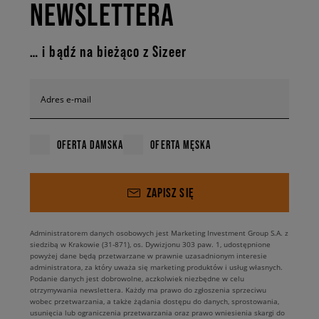
NEWSLETTERA
… i bądź na bieżąco z Sizeer
Adres e-mail
OFERTA DAMSKA
OFERTA MĘSKA
ZAPISZ SIĘ
Administratorem danych osobowych jest Marketing Investment Group S.A. z
siedzibą w Krakowie (31-871), os. Dywizjonu 303 paw. 1, udostępnione
powyżej dane będą przetwarzane w prawnie uzasadnionym interesie
administratora, za który uważa się marketing produktów i usług własnych.
Podanie danych jest dobrowolne, aczkolwiek niezbędne w celu
otrzymywania newslettera. Każdy ma prawo do zgłoszenia sprzeciwu
wobec przetwarzania, a także żądania dostępu do danych, sprostowania,
usunięcia lub ograniczenia przetwarzania oraz prawo wniesienia skargi do