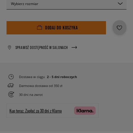
Wybierz rozmiar
DODAJ DO KOSZYKA
SPRAWDŹ DOSTĘPNOŚĆ W SALONACH
Dostawa w ciągu
2 - 5 dni roboczych
Darmowa dostawa od 350 zł
30 dni na zwrot
Kup teraz.
Zapłać za 30 dni z Klarną