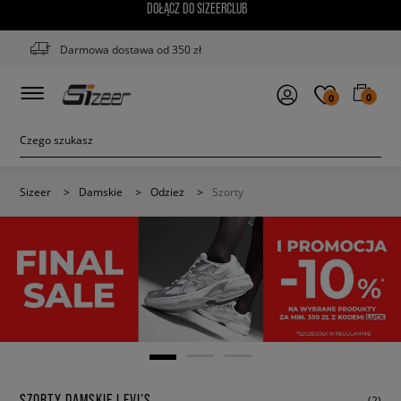
DOŁĄCZ DO SIZEERCLUB
Darmowa dostawa od 350 zł
0
0
Sizeer
>
Damskie
>
Odzież
>
Szorty
SZORTY DAMSKIE LEVI’S
(2)