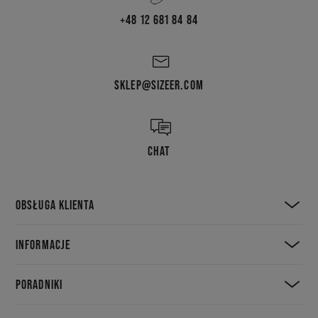
Vogue Australia. (2024). Jorts outfits – how to style the
+48 12 681 84 84
trend. Pobrano 17 marca 2026 z
https://www.vogue.com.au/fashion/trends/jorts-
outfits/image-
gallery/84d169b71aad0896cda8ed8417323a4a
SKLEP@SIZEER.COM
CHAT
OBSŁUGA KLIENTA
INFORMACJE
PORADNIKI