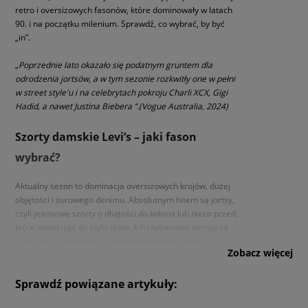
retro i oversizowych fasonów, które dominowały w latach
90. i na początku milenium. Sprawdź, co wybrać, by być
„in”.
„Poprzednie lato okazało się podatnym gruntem dla
odrodzenia jortsów, a w tym sezonie rozkwitły one w pełni
w street style'u i na celebrytach pokroju Charli XCX, Gigi
Hadid, a nawet Justina Biebera ”.(Vogue Australia, 2024)
Szorty damskie Levi’s – jaki fason
wybrać?
Aktualny sezon to dominacja oversizowych krojów, dużej
objętości i surowego denimu. Absolutnym hitem są jortsy,
czyli jeansowe szorty o długości do kolana lub nieco przed,
które nawiązują do stylu skate. Ich niebanalną wersją są
„dad jorts”, czyli model z wysokim stanem i prostą
Zobacz więcej
nogawką, który genialnie modeluje sylwetkę i zachowuje
luz w okolicach bioder. Dla fanek sporty swobody idealnym
wyborem będą „baggy shorts”, które charakteryzują się
Sprawdź powiązane artykuły:
szeroką nogawką i wydłużonym stanem – mają