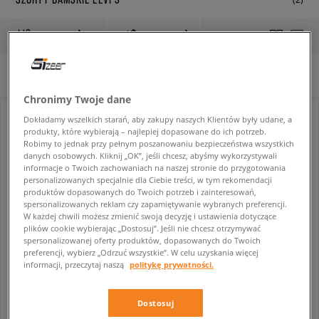
FILTRUJ
SORTUJ
WYCZYŚĆ FILTRY
Wybrane filtry:
Levi’s®
Chronimy Twoje dane
Dokładamy wszelkich starań, aby zakupy naszych Klientów były udane, a
produkty, które wybierają – najlepiej dopasowane do ich potrzeb.
Robimy to jednak przy pełnym poszanowaniu bezpieczeństwa wszystkich
danych osobowych. Kliknij „OK”, jeśli chcesz, abyśmy wykorzystywali
informacje o Twoich zachowaniach na naszej stronie do przygotowania
personalizowanych specjalnie dla Ciebie treści, w tym rekomendacji
produktów dopasowanych do Twoich potrzeb i zainteresowań,
spersonalizowanych reklam czy zapamiętywanie wybranych preferencji.
W każdej chwili możesz zmienić swoją decyzję i ustawienia dotyczące
plików cookie wybierając „Dostosuj”. Jeśli nie chcesz otrzymywać
-10% za min. 350 zł kod: LUCK
spersonalizowanej oferty produktów, dopasowanych do Twoich
preferencji, wybierz „Odrzuć wszystkie”. W celu uzyskania więcej
LEVI'S SZORTY 94 BAGGY SHORT
LEVI'S SZORTY BAGGY DAD JORT
informacji, przeczytaj naszą
politykę prywatności.
damskie
damskie
169,99 zł
179,99 zł
269,99 zł
359,99 zł
Dostosuj
189,99 zł
- najniższa cena
199,99 zł
- najniższa cena