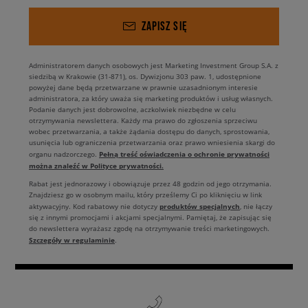
topem z jedwabiu oraz przeskalowaną marynarką o
wyrazistej linii ramion. Taki look uzupełnij o skórzane
ZAPISZ SIĘ
mokasyny, białe skarpetki lub botki na obcasie „kitten heel”.
Stwórz zestaw inspirowany nowoczesnym stylem paryskiej
ulicy, gdzie króluje look „double denim”, czyli połączenie
Administratorem danych osobowych jest Marketing Investment Group S.A. z
szortów z jeansową kurtką lub koszulą w tym samym
siedzibą w Krakowie (31-871), os. Dywizjonu 303 paw. 1, udostępnione
odcieniu. Zainspiruj się największymi fashion weeks i
powyżej dane będą przetwarzane w prawnie uzasadnionym interesie
przygotuj własną interpretację trendu „boho-chic”, czyli
administratora, za który uważa się marketing produktów i usług własnych.
Podanie danych jest dobrowolne, aczkolwiek niezbędne w celu
szorty Levi’s 501 z postrzępionymi nogawkami zestaw z
otrzymywania newslettera. Każdy ma prawo do zgłoszenia sprzeciwu
koronkową koszulą i kowbojkami. Kluczem do sukcesu jest
wobec przetwarzania, a także żądania dostępu do danych, sprostowania,
mash-up stylów – surowy denim lubi towarzystwo
usunięcia lub ograniczenia przetwarzania oraz prawo wniesienia skargi do
szlachetnych tkanin i mocnej biżuterii. A po najlepsze
Pełną treść oświadczenia o ochronie prywatności
organu nadzorczego.
można znaleźć w Polityce prywatności.
wersje szortów Levi’s zajrzyj do Sizeer – mamy topowe
kolory i najlepsze fasony.
Rabat jest jednorazowy i obowiązuje przez 48 godzin od jego otrzymania.
Znajdziesz go w osobnym mailu, który prześlemy Ci po kliknięciu w link
produktów specjalnych
aktywacyjny. Kod rabatowy nie dotyczy
, nie łączy
Żródło:
się z innymi promocjami i akcjami specjalnymi. Pamiętaj, że zapisując się
do newslettera wyrażasz zgodę na otrzymywanie treści marketingowych.
Vogue Australia. (2024). I can’t believe I’m saying it, but I’m
Szczegóły w regulaminie
.
in on long jorts. Pobrano 17 marca 2026 z
https://www.vogue.com.au/fashion/news/i-cant-believe-im-
saying-it-butim-in-on-long-jorts/image-
gallery/e69313aadb70d97443c0a476dfe72a2c