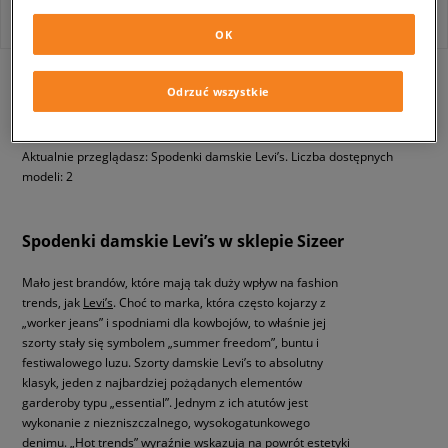
OK
z
1
Odrzuć wszystkie
Aktualnie przeglądasz: Spodenki damskie Levi’s. Liczba dostępnych
modeli: 2
Spodenki damskie Levi’s w sklepie Sizeer
Mało jest brandów, które mają tak duży wpływ na fashion
trends, jak
Levi’s
. Choć to marka, która często kojarzy z
„worker jeans” i spodniami dla kowbojów, to właśnie jej
szorty stały się symbolem „summer freedom”, buntu i
festiwalowego luzu. Szorty damskie Levi’s to absolutny
klasyk, jeden z najbardziej pożądanych elementów
garderoby typu „essential”. Jednym z ich atutów jest
wykonanie z niezniszczalnego, wysokogatunkowego
denimu. „Hot trends” wyraźnie wskazują na powrót estetyki