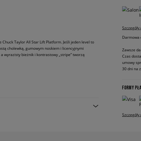
Szczegóły
Darmowa do
Chuck Taylor All Star Lift Platform. Jeśli jeden level to
prostą cholewką, gumowym noskiem i licencyjnymi
Zawsze da
 wyrazisty bieżnik i kontrastowy „stripe” tworzą
Czas dosta
umowy spr
30 dni na 
FORMY PŁ
Szczegóły 