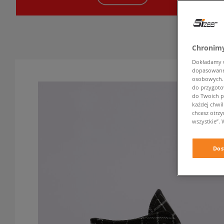
Chronimy
Dokładamy ws
dopasowane 
osobowych. K
do przygoto
do Twoich p
każdej chwil
chcesz otrz
wszystkie”. 
Dos