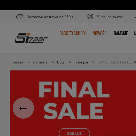
Darmowa dostawa od 350 zł
30 dni na zwrot
BACK TO SCHOOL
NOWOŚCI
DAMSKIE
M
BACK
NOWOŚCI
DAMSKIE
TO
SCHOOL
Sizeer
>
Damskie
>
Buty
>
Trampki
>
CONVERSE CTAS DOU