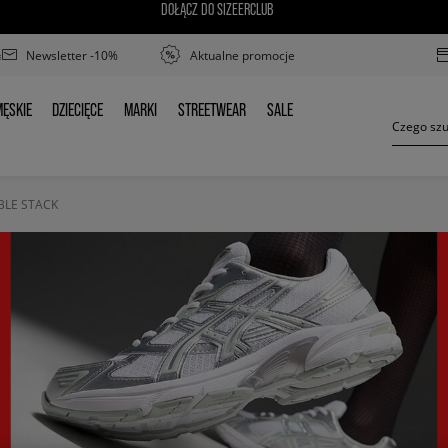
DOŁĄCZ DO SIZEERCLUB
Newsletter -10%
Aktualne promocje
ĘSKIE
DZIECIĘCE
MARKI
STREETWEAR
SALE
MĘSKIE
DZIECIĘCE
MARKI
STREETWEAR
SALE
BLE STACK