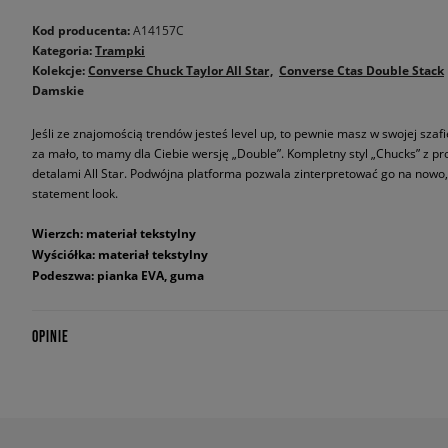
Kod producenta:
A14157C
Kategoria:
Trampki
Kolekcje:
Converse Chuck Taylor All Star
Converse Ctas Double Stack
Damskie
Jeśli ze znajomością trendów jesteś level up, to pewnie masz w swojej szafie 
za mało, to mamy dla Ciebie wersję „Double”. Kompletny styl „Chucks” z 
detalami All Star. Podwójna platforma pozwala zinterpretować go na nowo, a
statement look.
Wierzch: materiał tekstylny
Wyściółka: materiał tekstylny
Podeszwa: pianka EVA, guma
OPINIE