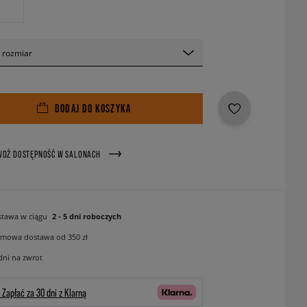
 rozmiar
DODAJ DO KOSZYKA
WDŹ DOSTĘPNOŚĆ W SALONACH
tawa w ciągu
2 - 5 dni roboczych
mowa dostawa od 350 zł
dni na zwrot
Zapłać za 30 dni z Klarną