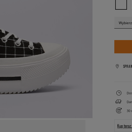
Wybierz
SPRA
Dos
Dar
30 
Kup teraz.