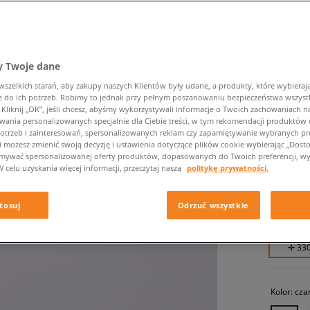
 Twoje dane
zelkich starań, aby zakupy naszych Klientów były udane, a produkty, które wybierają 
do ich potrzeb. Robimy to jednak przy pełnym poszanowaniu bezpieczeństwa wszyst
liknij „OK”, jeśli chcesz, abyśmy wykorzystywali informacje o Twoich zachowaniach na
CONVER
wania personalizowanych specjalnie dla Ciebie treści, w tym rekomendacji produktó
otrzeb i zainteresowań, spersonalizowanych reklam czy zapamiętywanie wybranych pre
damskie, 
i możesz zmienić swoją decyzję i ustawienia dotyczące plików cookie wybierając „Dostosu
ymywać spersonalizowanej oferty produktów, dopasowanych do Twoich preferencji, wy
W celu uzyskania więcej informacji, przeczytaj naszą
politykę prywatności.
329,99 
379,99 zł
tosuj
Odrzuć wszystkie
469,99 zł
✛ 33
Kolor:
cza