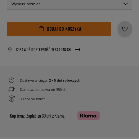
Wybierz rozmiar
DODAJ DO KOSZYKA
SPRAWDŹ DOSTĘPNOŚĆ W SALONACH
Dostawa w ciągu
2 - 5 dni roboczych
Darmowa dostawa od 350 zł
30 dni na zwrot
Kup teraz.
Zapłać za 30 dni z Klarną