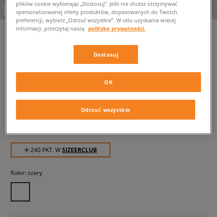
plików cookie wybierając „Dostosuj”. Jeśli nie chcesz otrzymywać
-10% za min. 350 zł kod: LUCK
spersonalizowanej oferty produktów, dopasowanych do Twoich
preferencji, wybierz „Odrzuć wszystkie”. W celu uzyskania więcej
informacji, przeczytaj naszą
politykę prywatności.
Dostosuj
CONVERSE CHUCK TAYLOR
ALL STAR
damskie, trampki
OK
239,99 zł
z VAT
Odrzuć wszystkie
279,99 zł
-14%
(najniższa cena z 30 dni przed obniżką)
349,99 zł
-31%
(Cena początkowa)
✛ 240 PKT. W
SIZEERCLUB
Kolor:
szary