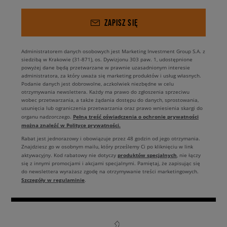
ZAPISZ SIĘ
Administratorem danych osobowych jest Marketing Investment Group S.A. z
siedzibą w Krakowie (31-871), os. Dywizjonu 303 paw. 1, udostępnione
powyżej dane będą przetwarzane w prawnie uzasadnionym interesie
administratora, za który uważa się marketing produktów i usług własnych.
Podanie danych jest dobrowolne, aczkolwiek niezbędne w celu
otrzymywania newslettera. Każdy ma prawo do zgłoszenia sprzeciwu
wobec przetwarzania, a także żądania dostępu do danych, sprostowania,
usunięcia lub ograniczenia przetwarzania oraz prawo wniesienia skargi do
Pełną treść oświadczenia o ochronie prywatności
organu nadzorczego.
można znaleźć w Polityce prywatności.
Rabat jest jednorazowy i obowiązuje przez 48 godzin od jego otrzymania.
Znajdziesz go w osobnym mailu, który prześlemy Ci po kliknięciu w link
produktów specjalnych
aktywacyjny. Kod rabatowy nie dotyczy
, nie łączy
się z innymi promocjami i akcjami specjalnymi. Pamiętaj, że zapisując się
do newslettera wyrażasz zgodę na otrzymywanie treści marketingowych.
Szczegóły w regulaminie
.