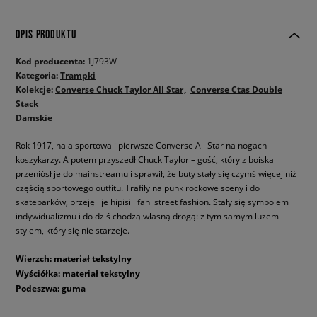
OPIS PRODUKTU
Kod producenta:
1J793W
Kategoria:
Trampki
Kolekcje:
Converse Chuck Taylor All Star
Converse Ctas Double
Stack
Damskie
Rok 1917, hala sportowa i pierwsze Converse All Star na nogach
koszykarzy. A potem przyszedł Chuck Taylor – gość, który z boiska
przeniósł je do mainstreamu i sprawił, że buty stały się czymś więcej niż
częścią sportowego outfitu. Trafiły na punk rockowe sceny i do
skateparków, przejęli je hipisi i fani street fashion. Stały się symbolem
indywidualizmu i do dziś chodzą własną drogą: z tym samym luzem i
stylem, który się nie starzeje.
Wierzch: materiał tekstylny
Wyściółka: materiał tekstylny
Podeszwa: guma