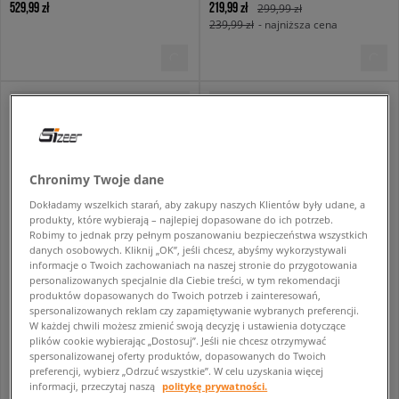
529,99 zł
219,99 zł
299,99 zł
239,99 zł
- najniższa cena
Chronimy Twoje dane
Dokładamy wszelkich starań, aby zakupy naszych Klientów były udane, a
produkty, które wybierają – najlepiej dopasowane do ich potrzeb.
Robimy to jednak przy pełnym poszanowaniu bezpieczeństwa wszystkich
danych osobowych. Kliknij „OK”, jeśli chcesz, abyśmy wykorzystywali
informacje o Twoich zachowaniach na naszej stronie do przygotowania
personalizowanych specjalnie dla Ciebie treści, w tym rekomendacji
REEBOK CLUB C 85
NIKE DUNK LOW GTX
produktów dopasowanych do Twoich potrzeb i zainteresowań,
męskie
męskie
spersonalizowanych reklam czy zapamiętywanie wybranych preferencji.
W każdej chwili możesz zmienić swoją decyzję i ustawienia dotyczące
359,99 zł
449,99 zł
599,99 zł
plików cookie wybierając „Dostosuj”. Jeśli nie chcesz otrzymywać
479,99 zł
- najniższa cena
spersonalizowanej oferty produktów, dopasowanych do Twoich
preferencji, wybierz „Odrzuć wszystkie”. W celu uzyskania więcej
informacji, przeczytaj naszą
politykę prywatności.