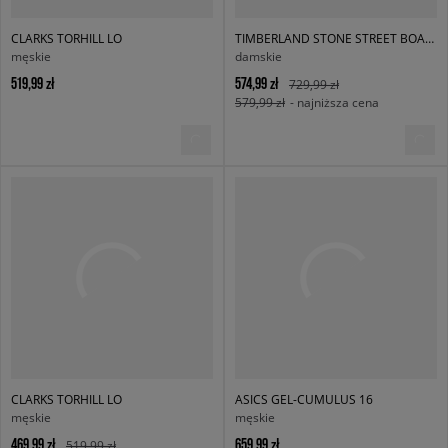
CLARKS TORHILL LO
TIMBERLAND STONE STREET BOAT SHOE
męskie
damskie
519,99 zł
574,99 zł
729,99 zł
579,99 zł
- najniższa cena
CLARKS TORHILL LO
ASICS GEL-CUMULUS 16
męskie
męskie
469,99 zł
659,99 zł
519,99 zł