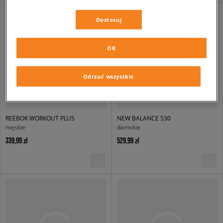
Dostosuj
OK
Odrzuć wszystkie
REEBOK WORKOUT PLUS
NEW BALANCE 530
męskie
damskie
339,99 zł
529,99 zł