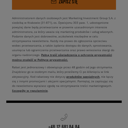
ZAPISZ SIĘ
Administratorem danych osobowych jest Marketing Investment Group S.A. z
siedzibą w Krakowie (31-871), os. Dywizjonu 303 paw. 1, udostępnione
powyżej dane będą przetwarzane w prawnie uzasadnionym interesie
administratora, za który uważa się marketing produktów i usług własnych.
Podanie danych jest dobrowolne, aczkolwiek niezbędne w celu
otrzymywania newslettera. Każdy ma prawo do zgłoszenia sprzeciwu
wobec przetwarzania, a także żądania dostępu do danych, sprostowania,
usunięcia lub ograniczenia przetwarzania oraz prawo wniesienia skargi do
Pełną treść oświadczenia o ochronie prywatności
organu nadzorczego.
można znaleźć w Polityce prywatności.
Rabat jest jednorazowy i obowiązuje przez 48 godzin od jego otrzymania.
Znajdziesz go w osobnym mailu, który prześlemy Ci po kliknięciu w link
produktów specjalnych
aktywacyjny. Kod rabatowy nie dotyczy
, nie łączy
się z innymi promocjami i akcjami specjalnymi. Pamiętaj, że zapisując się
do newslettera wyrażasz zgodę na otrzymywanie treści marketingowych.
Szczegóły w regulaminie
.
+48 12 681 84 84