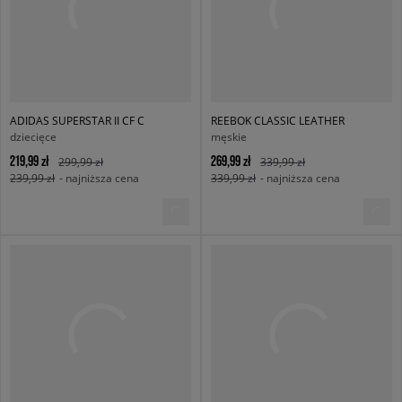
ADIDAS SUPERSTAR II CF C
REEBOK CLASSIC LEATHER
dziecięce
męskie
219,99 zł
269,99 zł
299,99 zł
339,99 zł
239,99 zł
- najniższa cena
339,99 zł
- najniższa cena