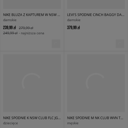
NIKE BLUZA Z KAPTUREM W NSW PHNX FLC OS
LEVI'S SPODNIE CINCH BAGGY DARK INDIGO FLAT FINISH
damskie
damskie
239,99 zł
379,99 zł
279,99 zł
249,99 zł
- najniższa cena
NIKE SPODNIE K NSW CLUB FLC JGGR LBR BOY
NIKE SPODNIE M NK CLUB WVN TAPER PANT
dziecięce
męskie