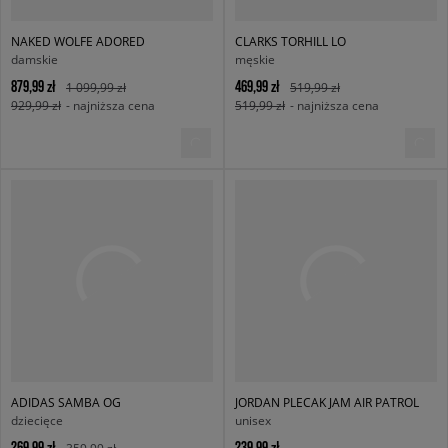
NAKED WOLFE ADORED
CLARKS TORHILL LO
damskie
męskie
879,99 zł
469,99 zł
1 099,99 zł
519,99 zł
929,99 zł
- najniższa cena
519,99 zł
- najniższa cena
ADIDAS SAMBA OG
JORDAN PLECAK JAM AIR PATROL
dziecięce
unisex
269,99 zł
239,99 zł
359,99 zł