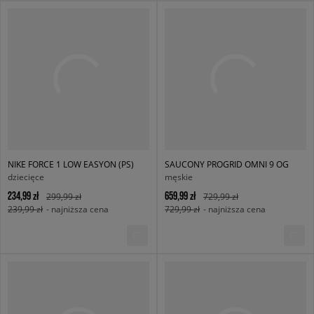
NIKE FORCE 1 LOW EASYON (PS)
SAUCONY PROGRID OMNI 9 OG
dziecięce
męskie
234,99 zł
659,99 zł
299,99 zł
729,99 zł
239,99 zł
- najniższa cena
729,99 zł
- najniższa cena