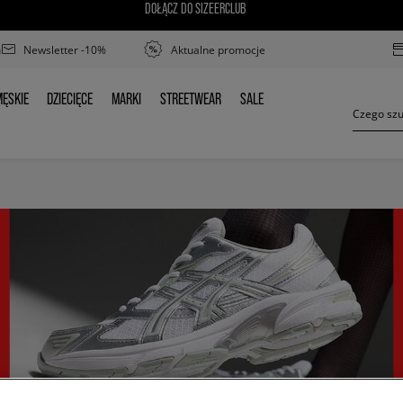
DOŁĄCZ DO SIZEERCLUB
Newsletter -10%
Aktualne promocje
ĘSKIE
DZIECIĘCE
MARKI
STREETWEAR
SALE
MĘSKIE
DZIECIĘCE
MARKI
STREETWEAR
SALE