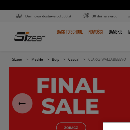
Darmowa dostawa od 350 zł
30 dni na zwrot
BACK TO SCHOOL
NOWOŚCI
DAMSKIE
M
BACK
NOWOŚCI
DAMSKIE
TO
SCHOOL
Sizeer
>
Męskie
>
Buty
>
Casual
>
CLARKS WALLABEEEVO