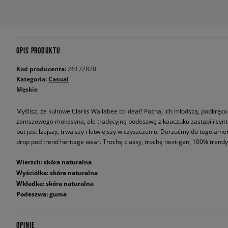
OPIS PRODUKTU
Kod producenta:
26172820
Kategoria:
Casual
Męskie
Myślisz, że kultowe Clarks Wallabee to ideał? Poznaj ich młodszą, podkręcon
zamszowego mokasyna, ale tradycyjną podeszwę z kauczuku zastąpili synt
but jest lżejszy, trwalszy i łatwiejszy w czyszczeniu. Dorzućmy do tego am
drop pod trend heritage wear. Trochę classy, trochę next-gen, 100% trendy
Wierzch: skóra naturalna
Wyściółka: skóra naturalna
Wkładka: skóra naturalna
Podeszwa: guma
OPINIE