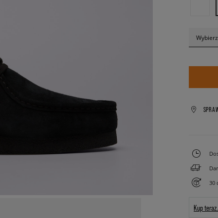
Wybierz
SPRA
Dos
Dar
30 
Kup teraz.