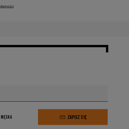
płatności
ZAPISZ SIĘ
 MĘSKA