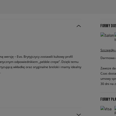
FORMY DO
Szczegóły
ą wersję – Evo. Brytyjczycy zostawili kultowy profil
Darmowa do
etycznym odpowiednikiem „pebble crepe”. Dzięki temu
ortyzującą wkładkę oraz oryginalne breloki i mamy idealny
Zawsze da
.
Czas dosta
umowy spr
30 dni na 
FORMY PŁ