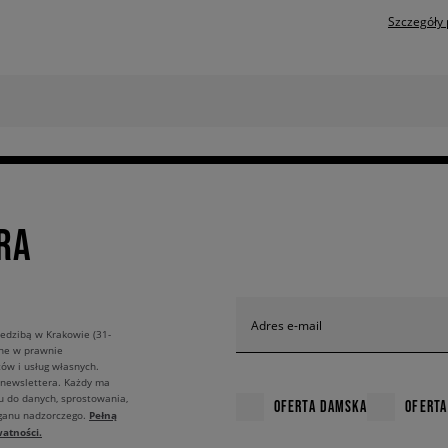
Szczegóły 
RA
Adres e-mail
edzibą w Krakowie (31-
ane w prawnie
ów i usług własnych.
 newslettera. Każdy ma
u do danych, sprostowania,
OFERTA DAMSKA
OFERTA
Pełną
rganu nadzorczego.
atności.