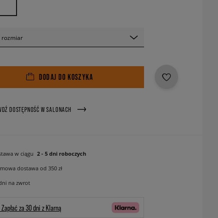
 rozmiar
DODAJ DO KOSZYKA
WDŹ DOSTĘPNOŚĆ W SALONACH
tawa w ciągu
2 - 5 dni roboczych
mowa dostawa od 350 zł
dni na zwrot
Zapłać za 30 dni z Klarną