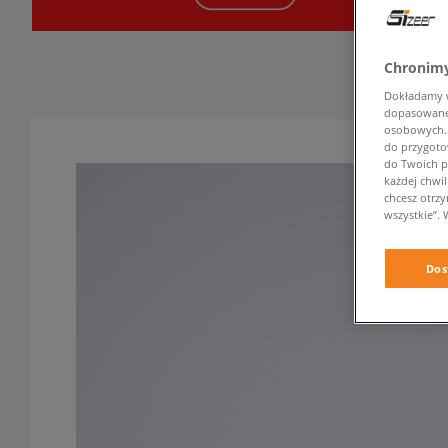
Chronimy
Dokładamy ws
dopasowane 
osobowych. K
do przygoto
do Twoich p
każdej chwil
chcesz otrz
wszystkie”. 
Dos