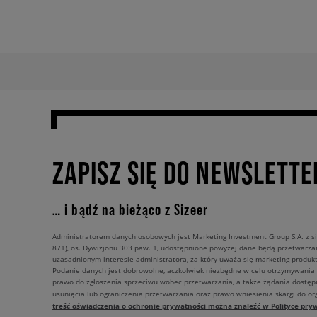
ZAPISZ SIĘ DO NEWSLETTE
… i bądź na bieżąco z Sizeer
Administratorem danych osobowych jest Marketing Investment Group S.A. z si
871), os. Dywizjonu 303 paw. 1, udostępnione powyżej dane będą przetwarz
uzasadnionym interesie administratora, za który uważa się marketing produkt
Podanie danych jest dobrowolne, aczkolwiek niezbędne w celu otrzymywania
prawo do zgłoszenia sprzeciwu wobec przetwarzania, a także żądania dostęp
usunięcia lub ograniczenia przetwarzania oraz prawo wniesienia skargi do o
treść oświadczenia o ochronie prywatności można znaleźć w Polityce pryw