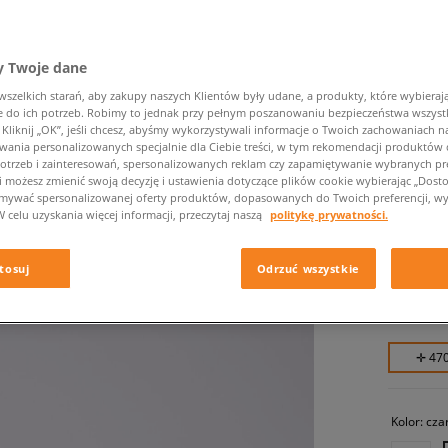
 Twoje dane
zelkich starań, aby zakupy naszych Klientów były udane, a produkty, które wybierają 
do ich potrzeb. Robimy to jednak przy pełnym poszanowaniu bezpieczeństwa wszyst
liknij „OK”, jeśli chcesz, abyśmy wykorzystywali informacje o Twoich zachowaniach na
wania personalizowanych specjalnie dla Ciebie treści, w tym rekomendacji produktó
otrzeb i zainteresowań, spersonalizowanych reklam czy zapamiętywanie wybranych pre
CLARKS
i możesz zmienić swoją decyzję i ustawienia dotyczące plików cookie wybierając „Dostosu
ymywać spersonalizowanej oferty produktów, dopasowanych do Twoich preferencji, wy
męskie, c
W celu uzyskania więcej informacji, przeczytaj naszą
politykę prywatności.
469,99 
tosuj
Odrzuć wszystkie
519,99 zł
519,99 zł
✛ 47
Kolor:
cza