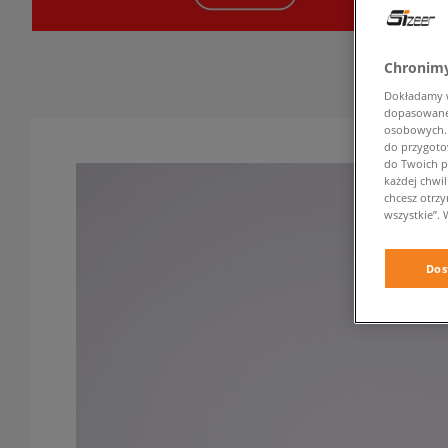
Chronimy
Dokładamy ws
dopasowane 
osobowych. K
do przygoto
do Twoich p
każdej chwil
chcesz otrz
wszystkie”. 
Dos