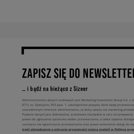
ZAPISZ SIĘ DO NEWSLETTE
… i bądź na bieżąco z Sizeer
Administratorem danych osobowych jest Marketing Investment Group S.A. z si
871), os. Dywizjonu 303 paw. 1, udostępnione powyżej dane będą przetwarz
uzasadnionym interesie administratora, za który uważa się marketing produkt
Podanie danych jest dobrowolne, aczkolwiek niezbędne w celu otrzymywania
prawo do zgłoszenia sprzeciwu wobec przetwarzania, a także żądania dostęp
usunięcia lub ograniczenia przetwarzania oraz prawo wniesienia skargi do o
treść oświadczenia o ochronie prywatności można znaleźć w Polityce pryw