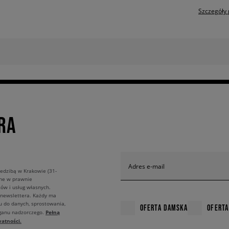
Szczegóły 
RA
Adres e-mail
edzibą w Krakowie (31-
ane w prawnie
ów i usług własnych.
 newslettera. Każdy ma
u do danych, sprostowania,
OFERTA DAMSKA
OFERTA
Pełną
rganu nadzorczego.
atności.