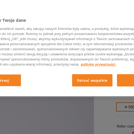
 Twoje dane
zelkich starań, aby zakupy naszych Klientów były udane, a produkty, które wybierają 
do ich potrzeb. Robimy to jednak przy pełnym poszanowaniu bezpieczeństwa wszyst
liknij „OK”, jeśli chcesz, abyśmy wykorzystywali informacje o Twoich zachowaniach na
wania personalizowanych specjalnie dla Ciebie treści, w tym rekomendacji produktó
otrzeb i zainteresowań, spersonalizowanych reklam czy zapamiętywanie wybranych pre
CLARKS
i możesz zmienić swoją decyzję i ustawienia dotyczące plików cookie wybierając „Dostosu
ymywać spersonalizowanej oferty produktów, dopasowanych do Twoich preferencji, wy
męskie, c
W celu uzyskania więcej informacji, przeczytaj naszą
politykę prywatności.
499,99 
tosuj
Odrzuć wszystkie
559,99 zł
559,99 zł
✛ 50
Kolor:
cza