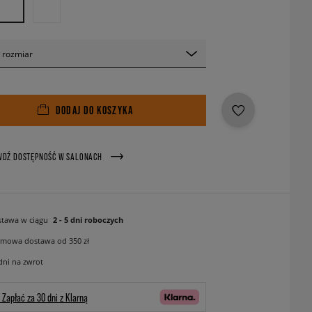
 rozmiar
DODAJ DO KOSZYKA
WDŹ DOSTĘPNOŚĆ W SALONACH
tawa w ciągu
2 - 5 dni roboczych
mowa dostawa od 350 zł
dni na zwrot
Zapłać za 30 dni z Klarną