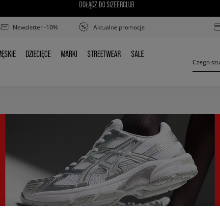
DOŁĄCZ DO SIZEERCLUB
Newsletter -10%
Aktualne promocje
ĘSKIE
DZIECIĘCE
MARKI
STREETWEAR
SALE
MĘSKIE
DZIECIĘCE
MARKI
STREETWEAR
SALE