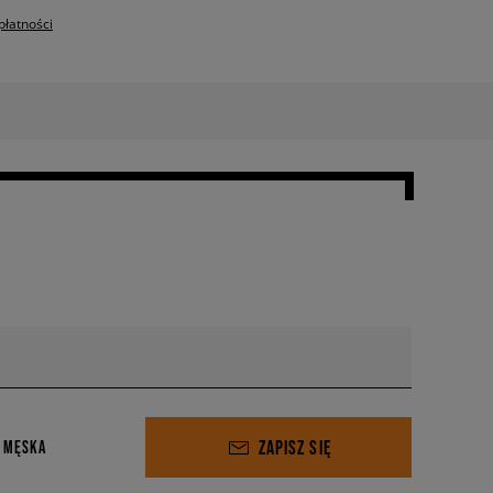
płatności
ZAPISZ SIĘ
 MĘSKA