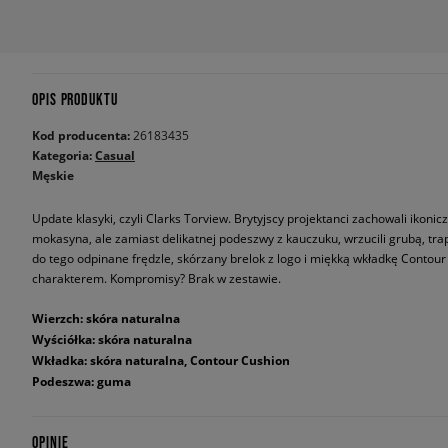
OPIS PRODUKTU
Kod producenta:
26183435
Kategoria:
Casual
Męskie
Update klasyki, czyli Clarks Torview. Brytyjscy projektanci zachowali ikon
mokasyna, ale zamiast delikatnej podeszwy z kauczuku, wrzucili grubą, tr
do tego odpinane frędzle, skórzany brelok z logo i miękką wkładkę Contou
charakterem. Kompromisy? Brak w zestawie.
Wierzch: skóra naturalna
Wyściółka: skóra naturalna
Wkładka: skóra naturalna, Contour Cushion
Podeszwa: guma
OPINIE