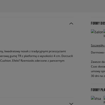
FORMY DO
Szczegóły
iczny, kwadratowy nosek z tradycyjnymi przeszyciami
Darmowa do
aperową gumę TR z platformą o wysokości 4 cm. Dorzucili
r Cushion. Efekt? Rzemiosło zderzone z pancernym
Zawsze da
Czas dosta
umowy spr
30 dni na 
FORMY PŁ