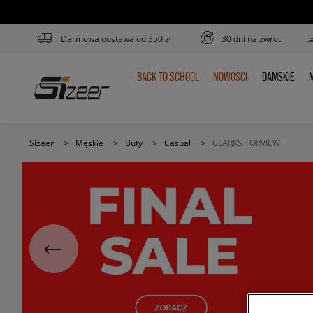
Darmowa dostawa od 350 zł
30 dni na zwrot
BACK TO SCHOOL
NOWOŚCI
DAMSKIE
M
BACK
NOWOŚCI
DAMSKIE
TO
SCHOOL
Sizeer
>
Męskie
>
Buty
>
Casual
>
CLARKS TORVIEW