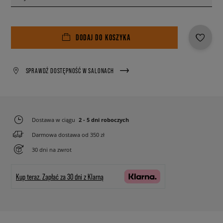
DODAJ DO KOSZYKA
SPRAWDŹ DOSTĘPNOŚĆ W SALONACH
Dostawa w ciągu
2 - 5 dni roboczych
Darmowa dostawa od 350 zł
30 dni na zwrot
Kup teraz.
Zapłać za 30 dni z Klarną