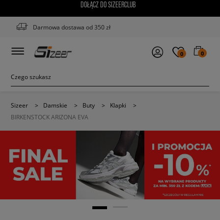
DOŁĄCZ DO SIZEERCLUB
Darmowa dostawa od 350 zł
0
0
Sizeer
>
Damskie
>
Buty
>
Klapki
>
BIRKENSTOCK ARIZONA EVA