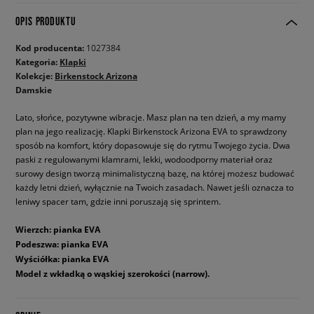
OPIS PRODUKTU
Kod producenta:
1027384
Kategoria:
Klapki
Kolekcje:
Birkenstock Arizona
Damskie
Lato, słońce, pozytywne wibracje. Masz plan na ten dzień, a my mamy
plan na jego realizację. Klapki Birkenstock Arizona EVA to sprawdzony
sposób na komfort, który dopasowuje się do rytmu Twojego życia. Dwa
paski z regulowanymi klamrami, lekki, wodoodporny materiał oraz
surowy design tworzą minimalistyczną bazę, na której możesz budować
każdy letni dzień, wyłącznie na Twoich zasadach. Nawet jeśli oznacza to
leniwy spacer tam, gdzie inni poruszają się sprintem.
Wierzch: pianka EVA
Podeszwa: pianka EVA
Wyściółka: pianka EVA
Model z wkładką o wąskiej szerokości (narrow).