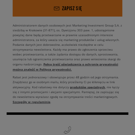
ZAPISZ SIĘ
Administratorem danych osobowych jest Marketing Investment Group S.A. z
siedzibą w Krakowie (31-871), os. Dywizjonu 303 paw. 1, udostępnione
powyżej dane będą przetwarzane w prawnie uzasadnionym interesie
administratora, za który uważa się marketing produktów i usług własnych.
Podanie danych jest dobrowolne, aczkolwiek niezbędne w celu
otrzymywania newslettera. Każdy ma prawo do zgłoszenia sprzeciwu
wobec przetwarzania, a także żądania dostępu do danych, sprostowania,
usunięcia lub ograniczenia przetwarzania oraz prawo wniesienia skargi do
Pełną treść oświadczenia o ochronie prywatności
organu nadzorczego.
można znaleźć w Polityce prywatności.
Rabat jest jednorazowy i obowiązuje przez 48 godzin od jego otrzymania.
Znajdziesz go w osobnym mailu, który prześlemy Ci po kliknięciu w link
produktów specjalnych
aktywacyjny. Kod rabatowy nie dotyczy
, nie łączy
się z innymi promocjami i akcjami specjalnymi. Pamiętaj, że zapisując się
do newslettera wyrażasz zgodę na otrzymywanie treści marketingowych.
Szczegóły w regulaminie
.