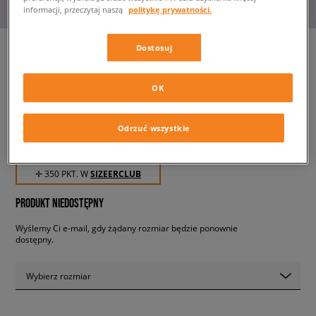
informacji, przeczytaj naszą
politykę prywatności.
Dostosuj
BIRKENSTOCK ARIZONA BS
OK
damskie, klapki
Odrzuć wszystkie
349,99 zł
z VAT
✛ 350 PKT. W
SIZEERCLUB
PRODUKT NIEDOSTĘPNY
Wyślemy Ci e-mail, gdy żądany rozmiar będzie ponownie
dostępny.
Wybierz rozmiar