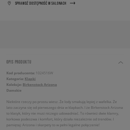
SPRAWDŹ DOSTĘPNOŚĆ W SALONACH
OPIS PRODUKTU
Kod producenta:
1024516W
Kategoria:
Klapki
Kolekcje:
Birkenstock Arizona
Damskie
Niektóre rzeczy po prostu wiesz. Że lody smakują lepiej z wafelka. Że
lato zaczyna się od pierwszego dnia w klapkach. I że Birkenstock Arizona
to klasyk, który nie musi niczego udowadniać. To również dwie klamry,
korkowa podeszwa i komfort, który działa niezależnie od trendów. I
pamiętaj: Arizona i skarpety to w pełni legalne połączenie!