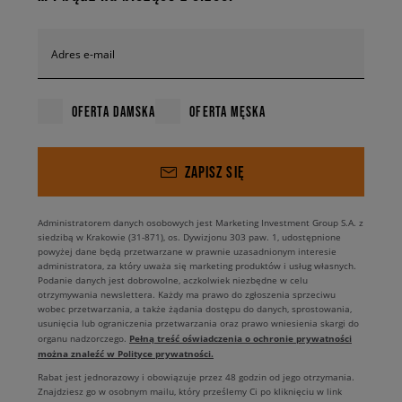
Adres e-mail
OFERTA DAMSKA
OFERTA MĘSKA
ZAPISZ SIĘ
Administratorem danych osobowych jest Marketing Investment Group S.A. z
siedzibą w Krakowie (31-871), os. Dywizjonu 303 paw. 1, udostępnione
powyżej dane będą przetwarzane w prawnie uzasadnionym interesie
administratora, za który uważa się marketing produktów i usług własnych.
Podanie danych jest dobrowolne, aczkolwiek niezbędne w celu
otrzymywania newslettera. Każdy ma prawo do zgłoszenia sprzeciwu
wobec przetwarzania, a także żądania dostępu do danych, sprostowania,
usunięcia lub ograniczenia przetwarzania oraz prawo wniesienia skargi do
Pełną treść oświadczenia o ochronie prywatności
organu nadzorczego.
można znaleźć w Polityce prywatności.
Rabat jest jednorazowy i obowiązuje przez 48 godzin od jego otrzymania.
Znajdziesz go w osobnym mailu, który prześlemy Ci po kliknięciu w link