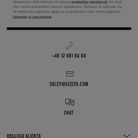
produktów specjalnych
aktywacyjny. Kod rabatowy nie dotyczy
, nie łączy
się z innymi promocjami i akcjami specjalnymi. Pamiętaj, że zapisując się
do newslettera wyrażasz zgodę na otrzymywanie treści marketingowych.
Szczegóły w regulaminie
.
+48 12 681 84 84
SKLEP@SIZEER.COM
CHAT
OBSŁUGA KLIENTA