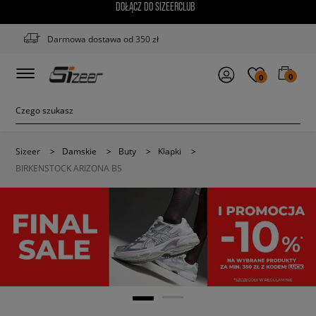
DOŁĄCZ DO SIZEERCLUB
Darmowa dostawa od 350 zł
0
0
Sizeer
>
Damskie
>
Buty
>
Klapki
>
BIRKENSTOCK ARIZONA BS