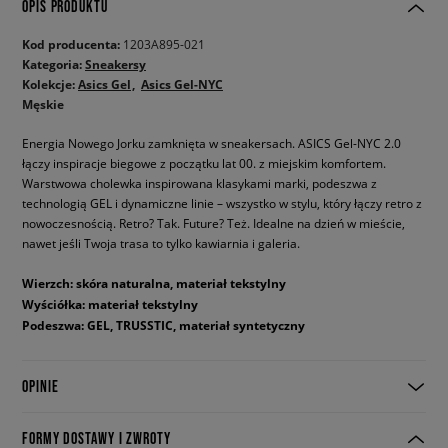
OPIS PRODUKTU
Kod producenta:
1203A895-021
Kategoria:
Sneakersy
Kolekcje:
Asics Gel
Asics Gel-NYC
Męskie
Energia Nowego Jorku zamknięta w sneakersach. ASICS Gel-NYC 2.0
łączy inspiracje biegowe z początku lat 00. z miejskim komfortem.
Warstwowa cholewka inspirowana klasykami marki, podeszwa z
technologią GEL i dynamiczne linie – wszystko w stylu, który łączy retro z
nowoczesnością. Retro? Tak. Future? Też. Idealne na dzień w mieście,
nawet jeśli Twoja trasa to tylko kawiarnia i galeria.
Wierzch: skóra naturalna, materiał tekstylny
Wyściółka: materiał tekstylny
Podeszwa: GEL, TRUSSTIC, materiał syntetyczny
OPINIE
FORMY DOSTAWY I ZWROTY