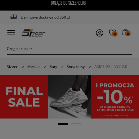
DOŁĄCZ DO SIZEERCLUB
Darmowa dostawa od 350 zł
0
0
Sizeer
>
Męskie
>
Buty
>
Sneakersy
>
ASICS GEL-NYC 2.0