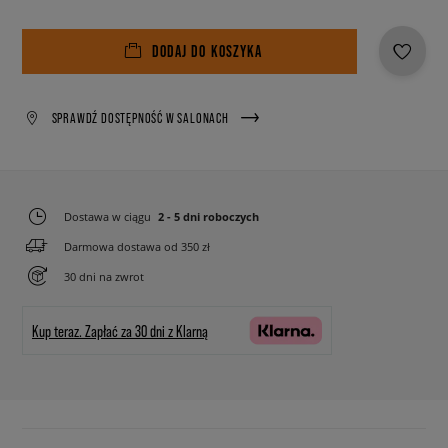
DODAJ DO KOSZYKA
SPRAWDŹ DOSTĘPNOŚĆ W SALONACH
Dostawa w ciągu
2 - 5 dni roboczych
Darmowa dostawa od 350 zł
30 dni na zwrot
Kup teraz.
Zapłać za 30 dni z Klarną