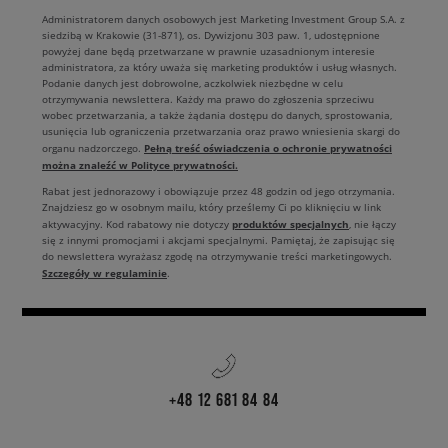
Administratorem danych osobowych jest Marketing Investment Group S.A. z
siedzibą w Krakowie (31-871), os. Dywizjonu 303 paw. 1, udostępnione
powyżej dane będą przetwarzane w prawnie uzasadnionym interesie
administratora, za który uważa się marketing produktów i usług własnych.
Podanie danych jest dobrowolne, aczkolwiek niezbędne w celu
otrzymywania newslettera. Każdy ma prawo do zgłoszenia sprzeciwu
wobec przetwarzania, a także żądania dostępu do danych, sprostowania,
usunięcia lub ograniczenia przetwarzania oraz prawo wniesienia skargi do
Pełną treść oświadczenia o ochronie prywatności
organu nadzorczego.
można znaleźć w Polityce prywatności.
Rabat jest jednorazowy i obowiązuje przez 48 godzin od jego otrzymania.
Znajdziesz go w osobnym mailu, który prześlemy Ci po kliknięciu w link
produktów specjalnych
aktywacyjny. Kod rabatowy nie dotyczy
, nie łączy
się z innymi promocjami i akcjami specjalnymi. Pamiętaj, że zapisując się
do newslettera wyrażasz zgodę na otrzymywanie treści marketingowych.
Szczegóły w regulaminie
.
+48 12 681 84 84