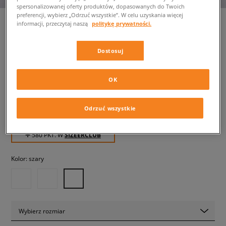
spersonalizowanej oferty produktów, dopasowanych do Twoich
preferencji, wybierz „Odrzuć wszystkie”. W celu uzyskania więcej
informacji, przeczytaj naszą
politykę prywatności.
ASICS GEL-NYC 2.0
Dostosuj
męskie, sneakersy
OK
579,99 zł
z VAT
611,99 zł
-5%
(najniższa cena z 30 dni przed obniżką)
Odrzuć wszystkie
719,99 zł
-19%
(Cena początkowa)
✛ 580 PKT. W
SIZEERCLUB
Kolor:
szary
Wybierz rozmiar