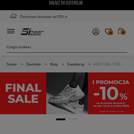
DOŁĄCZ DO SIZEERCLUB
Darmowa dostawa od 350 zł
0
0
Sizeer
>
Damskie
>
Buty
>
Sneakersy
>
ASICS GEL-1130