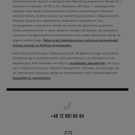
Administratorem danych osobowych jest Marketing Investment Group S.A. z
siedzibą w Krakowie (31-871), os. Dywizjonu 303 paw. 1, udostępnione
powyżej dane będą przetwarzane w prawnie uzasadnionym interesie
administratora, za który uważa się marketing produktów i usług własnych.
Podanie danych jest dobrowolne, aczkolwiek niezbędne w celu
otrzymywania newslettera. Każdy ma prawo do zgłoszenia sprzeciwu
wobec przetwarzania, a także żądania dostępu do danych, sprostowania,
usunięcia lub ograniczenia przetwarzania oraz prawo wniesienia skargi do
Pełną treść oświadczenia o ochronie prywatności
organu nadzorczego.
można znaleźć w Polityce prywatności.
Rabat jest jednorazowy i obowiązuje przez 48 godzin od jego otrzymania.
Znajdziesz go w osobnym mailu, który prześlemy Ci po kliknięciu w link
produktów specjalnych
aktywacyjny. Kod rabatowy nie dotyczy
, nie łączy
się z innymi promocjami i akcjami specjalnymi. Pamiętaj, że zapisując się
do newslettera wyrażasz zgodę na otrzymywanie treści marketingowych.
Szczegóły w regulaminie
.
+48 12 681 84 84