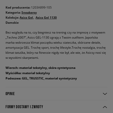
Kod producenta:
1203A899-105
Kategoria:
Sneakersy
Kolekcje:
Asics Gel
Asics Gel 1130
Damskie
Bez względu na to, czy biegniesz na trening czy na imprezę z motywem
„Techno 2007”, Asics GEL-1130 zgrają z Twoim outfitem. Japońska
marka wskrzesza klimat początku wieku: siateczka, skórzane detale,
amortyzacja GEL. Trochę sport, trochę lifestyle.Trochę nostalgia, trochę
klimat tatuśka, który na fitnessie nigdy nie był, ale wie, że Asicsy nosi się
w wysokimi skarpetami.
Wierzch: materiał tekstylny, skóra syntetyczna
Wyściółka: materiał tekstylny
Podeszwa: GEL, TRUSSTIC, materiał syntetyczny
OPINIE
FORMY DOSTAWY I ZWROTY