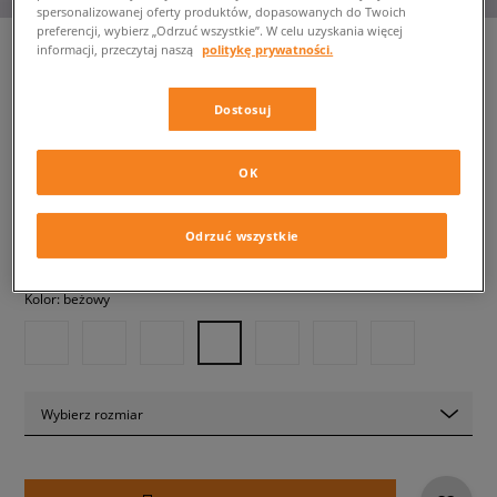
spersonalizowanej oferty produktów, dopasowanych do Twoich
preferencji, wybierz „Odrzuć wszystkie”. W celu uzyskania więcej
informacji, przeczytaj naszą
politykę prywatności.
ASICS GEL-1130
Dostosuj
damskie, sneakersy
OK
459,99 zł
z VAT
Odrzuć wszystkie
✛ 460 PKT. W
SIZEERCLUB
Kolor:
beżowy
Wybierz rozmiar