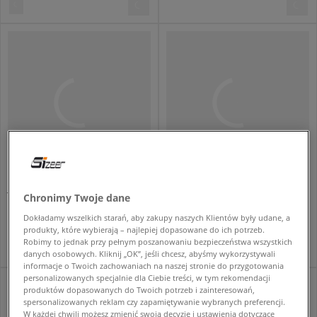
JORDAN AIR 4 RETRO
JORDAN AIR 1 MID GS
Chronimy Twoje dane
dziecięce
dziecięce
Dokładamy wszelkich starań, aby zakupy naszych Klientów były udane, a
689,99 zł
479,99 zł
produkty, które wybierają – najlepiej dopasowane do ich potrzeb.
Robimy to jednak przy pełnym poszanowaniu bezpieczeństwa wszystkich
danych osobowych. Kliknij „OK”, jeśli chcesz, abyśmy wykorzystywali
informacje o Twoich zachowaniach na naszej stronie do przygotowania
personalizowanych specjalnie dla Ciebie treści, w tym rekomendacji
produktów dopasowanych do Twoich potrzeb i zainteresowań,
spersonalizowanych reklam czy zapamiętywanie wybranych preferencji.
W każdej chwili możesz zmienić swoją decyzję i ustawienia dotyczące