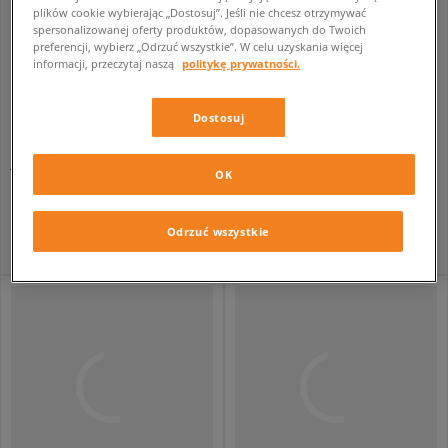
plików cookie wybierając „Dostosuj”. Jeśli nie chcesz otrzymywać
spersonalizowanej oferty produktów, dopasowanych do Twoich
preferencji, wybierz „Odrzuć wszystkie”. W celu uzyskania więcej
informacji, przeczytaj naszą
politykę prywatności.
Dostosuj
JORDAN AIR 3 RETRO
JORDAN T-SHIRT JDB JUMPMAN AIR EMB BOY
OK
dziecięce
dziecięce
649,99 zł
109,99 zł
Odrzuć wszystkie