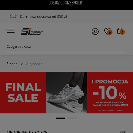
DOŁĄCZ DO SIZEERCLUB
Darmowa dostawa od 350 zł
0
0
Sizeer
>
Air Jordan
AIR JORDAN DZIECIĘCE
(27)