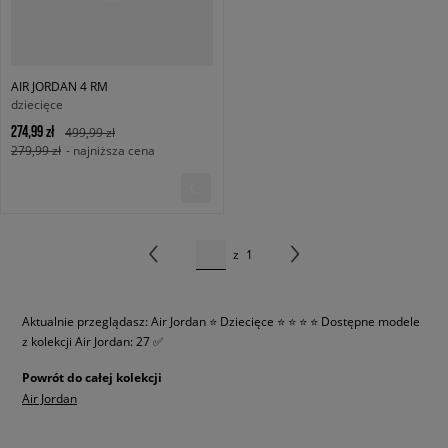
AIR JORDAN 4 RM
dziecięce
274,99 zł
499,99 zł
279,99 zł
- najniższa cena
z
1
Aktualnie przeglądasz: Air Jordan ⭐ Dziecięce ⭐ ⭐ ⭐ ⭐
Dostępne modele
z kolekcji Air Jordan: 27 ✅
Powrót do całej kolekcji
Air Jordan