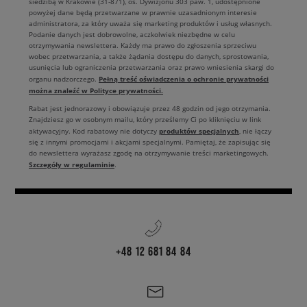
siedzibą w Krakowie (31-871), os. Dywizjonu 303 paw. 1, udostępnione
powyżej dane będą przetwarzane w prawnie uzasadnionym interesie
administratora, za który uważa się marketing produktów i usług własnych.
Podanie danych jest dobrowolne, aczkolwiek niezbędne w celu
otrzymywania newslettera. Każdy ma prawo do zgłoszenia sprzeciwu
wobec przetwarzania, a także żądania dostępu do danych, sprostowania,
usunięcia lub ograniczenia przetwarzania oraz prawo wniesienia skargi do
Pełną treść oświadczenia o ochronie prywatności
organu nadzorczego.
można znaleźć w Polityce prywatności.
Rabat jest jednorazowy i obowiązuje przez 48 godzin od jego otrzymania.
Znajdziesz go w osobnym mailu, który prześlemy Ci po kliknięciu w link
produktów specjalnych
aktywacyjny. Kod rabatowy nie dotyczy
, nie łączy
się z innymi promocjami i akcjami specjalnymi. Pamiętaj, że zapisując się
do newslettera wyrażasz zgodę na otrzymywanie treści marketingowych.
Szczegóły w regulaminie
.
+48 12 681 84 84