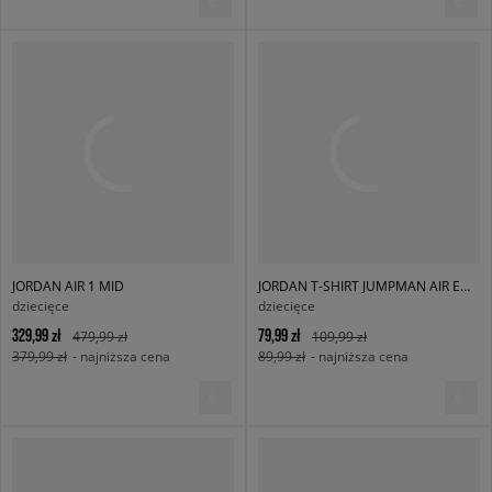
JORDAN AIR 1 MID
JORDAN T-SHIRT JUMPMAN AIR EMBROIDER BOY
dziecięce
dziecięce
329,99 zł
79,99 zł
479,99 zł
109,99 zł
379,99 zł
- najniższa cena
89,99 zł
- najniższa cena