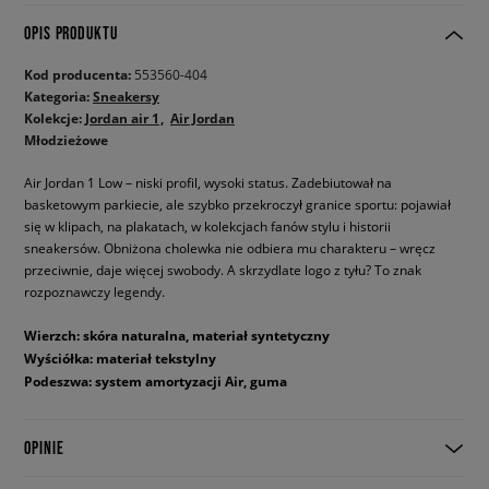
OPIS PRODUKTU
Kod producenta:
553560-404
Kategoria:
Sneakersy
Kolekcje:
Jordan air 1
Air Jordan
Młodzieżowe
Air Jordan 1 Low – niski profil, wysoki status. Zadebiutował na
basketowym parkiecie, ale szybko przekroczył granice sportu: pojawiał
się w klipach, na plakatach, w kolekcjach fanów stylu i historii
sneakersów. Obniżona cholewka nie odbiera mu charakteru – wręcz
przeciwnie, daje więcej swobody. A skrzydlate logo z tyłu? To znak
rozpoznawczy legendy.
Wierzch: skóra naturalna, materiał syntetyczny
Wyściółka: materiał tekstylny
Podeszwa: system amortyzacji Air, guma
OPINIE