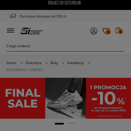
DOŁĄCZ DO SIZEERCLUB
Darmowa dostawa od 350 zł
0
0
Sizeer
>
Dziecięce
>
Buty
>
Sneakersy
>
AIR JORDAN 1 LOW BG