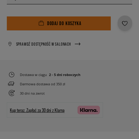
DODAJ DO KOSZYKA
SPRAWDŹ DOSTĘPNOŚĆ W SALONACH
Dostawa w ciągu
2 - 5 dni roboczych
Darmowa dostawa od 350 zł
30 dni na zwrot
Kup teraz.
Zapłać za 30 dni z Klarną