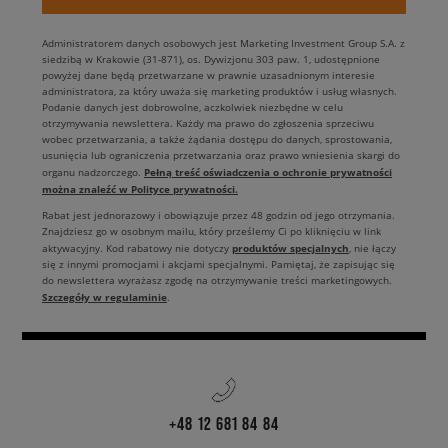
Administratorem danych osobowych jest Marketing Investment Group S.A. z
siedzibą w Krakowie (31-871), os. Dywizjonu 303 paw. 1, udostępnione
powyżej dane będą przetwarzane w prawnie uzasadnionym interesie
administratora, za który uważa się marketing produktów i usług własnych.
Podanie danych jest dobrowolne, aczkolwiek niezbędne w celu
otrzymywania newslettera. Każdy ma prawo do zgłoszenia sprzeciwu
wobec przetwarzania, a także żądania dostępu do danych, sprostowania,
usunięcia lub ograniczenia przetwarzania oraz prawo wniesienia skargi do
Pełną treść oświadczenia o ochronie prywatności
organu nadzorczego.
można znaleźć w Polityce prywatności.
Rabat jest jednorazowy i obowiązuje przez 48 godzin od jego otrzymania.
Znajdziesz go w osobnym mailu, który prześlemy Ci po kliknięciu w link
produktów specjalnych
aktywacyjny. Kod rabatowy nie dotyczy
, nie łączy
się z innymi promocjami i akcjami specjalnymi. Pamiętaj, że zapisując się
do newslettera wyrażasz zgodę na otrzymywanie treści marketingowych.
Szczegóły w regulaminie
.
+48 12 681 84 84