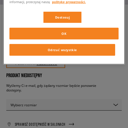
informacji, przeczytaj naszą
politykę prywatności.
Dostosuj
AIR JORDAN 1 LOW
damskie, sneakersy
OK
359,99 zł
Odrzuć wszystkie
z VAT
✛ 360 PKT. W
SIZEERCLUB
PRODUKT NIEDOSTĘPNY
Wyślemy Ci e-mail, gdy żądany rozmiar będzie ponownie
dostępny.
Wybierz rozmiar
SPRAWDŹ DOSTĘPNOŚĆ W SALONACH