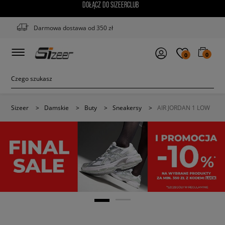
DOŁĄCZ DO SIZEERCLUB
Darmowa dostawa od 350 zł
0
0
Sizeer
>
Damskie
>
Buty
>
Sneakersy
>
AIR JORDAN 1 LOW