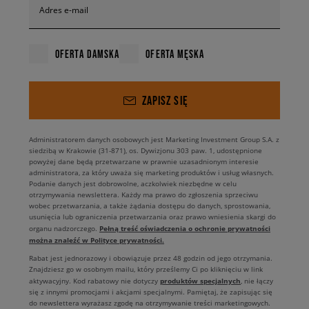
Adres e-mail
OFERTA DAMSKA
OFERTA MĘSKA
ZAPISZ SIĘ
Administratorem danych osobowych jest Marketing Investment Group S.A. z
siedzibą w Krakowie (31-871), os. Dywizjonu 303 paw. 1, udostępnione
powyżej dane będą przetwarzane w prawnie uzasadnionym interesie
administratora, za który uważa się marketing produktów i usług własnych.
Podanie danych jest dobrowolne, aczkolwiek niezbędne w celu
otrzymywania newslettera. Każdy ma prawo do zgłoszenia sprzeciwu
wobec przetwarzania, a także żądania dostępu do danych, sprostowania,
usunięcia lub ograniczenia przetwarzania oraz prawo wniesienia skargi do
Pełną treść oświadczenia o ochronie prywatności
organu nadzorczego.
można znaleźć w Polityce prywatności.
Rabat jest jednorazowy i obowiązuje przez 48 godzin od jego otrzymania.
Znajdziesz go w osobnym mailu, który prześlemy Ci po kliknięciu w link
produktów specjalnych
aktywacyjny. Kod rabatowy nie dotyczy
, nie łączy
się z innymi promocjami i akcjami specjalnymi. Pamiętaj, że zapisując się
do newslettera wyrażasz zgodę na otrzymywanie treści marketingowych.