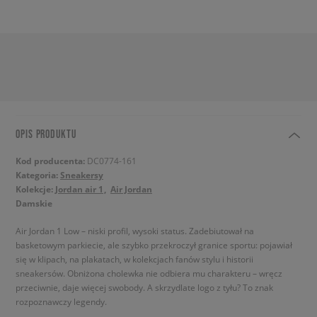
OPIS PRODUKTU
Kod producenta:
DC0774-161
Kategoria:
Sneakersy
Kolekcje:
Jordan air 1
Air Jordan
Damskie
Air Jordan 1 Low – niski profil, wysoki status. Zadebiutował na
basketowym parkiecie, ale szybko przekroczył granice sportu: pojawiał
się w klipach, na plakatach, w kolekcjach fanów stylu i historii
sneakersów. Obniżona cholewka nie odbiera mu charakteru – wręcz
przeciwnie, daje więcej swobody. A skrzydlate logo z tyłu? To znak
rozpoznawczy legendy.