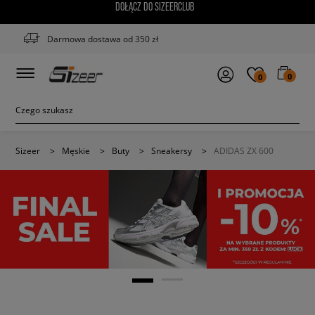
DOŁĄCZ DO SIZEERCLUB
Darmowa dostawa od 350 zł
0
0
Sizeer
>
Męskie
>
Buty
>
Sneakersy
>
ADIDAS ZX 600