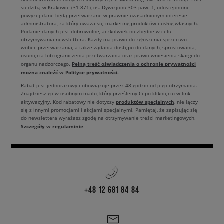
siedzibą w Krakowie (31-871), os. Dywizjonu 303 paw. 1, udostępnione
powyżej dane będą przetwarzane w prawnie uzasadnionym interesie
administratora, za który uważa się marketing produktów i usług własnych.
Podanie danych jest dobrowolne, aczkolwiek niezbędne w celu
otrzymywania newslettera. Każdy ma prawo do zgłoszenia sprzeciwu
wobec przetwarzania, a także żądania dostępu do danych, sprostowania,
usunięcia lub ograniczenia przetwarzania oraz prawo wniesienia skargi do
Pełną treść oświadczenia o ochronie prywatności
organu nadzorczego.
można znaleźć w Polityce prywatności.
Rabat jest jednorazowy i obowiązuje przez 48 godzin od jego otrzymania.
Znajdziesz go w osobnym mailu, który prześlemy Ci po kliknięciu w link
produktów specjalnych
aktywacyjny. Kod rabatowy nie dotyczy
, nie łączy
się z innymi promocjami i akcjami specjalnymi. Pamiętaj, że zapisując się
do newslettera wyrażasz zgodę na otrzymywanie treści marketingowych.
Szczegóły w regulaminie
.
+48 12 681 84 84