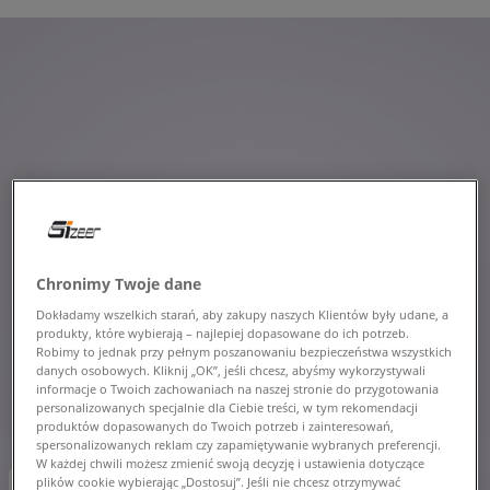
Chronimy Twoje dane
Dokładamy wszelkich starań, aby zakupy naszych Klientów były udane, a
produkty, które wybierają – najlepiej dopasowane do ich potrzeb.
Robimy to jednak przy pełnym poszanowaniu bezpieczeństwa wszystkich
danych osobowych. Kliknij „OK”, jeśli chcesz, abyśmy wykorzystywali
informacje o Twoich zachowaniach na naszej stronie do przygotowania
personalizowanych specjalnie dla Ciebie treści, w tym rekomendacji
produktów dopasowanych do Twoich potrzeb i zainteresowań,
spersonalizowanych reklam czy zapamiętywanie wybranych preferencji.
W każdej chwili możesz zmienić swoją decyzję i ustawienia dotyczące
plików cookie wybierając „Dostosuj”. Jeśli nie chcesz otrzymywać
-10% za min. 350 zł kod: LUCK