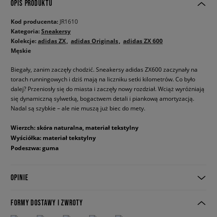
OPIS PRODUKTU
Kod producenta:
JR1610
Kategoria:
Sneakersy
Kolekcje:
adidas ZX
adidas Originals
adidas ZX 600
Męskie
Biegały, zanim zaczęły chodzić. Sneakersy adidas ZX600 zaczynały na
torach runningowych i dziś mają na liczniku setki kilometrów. Co było
dalej? Przeniosły się do miasta i zaczęły nowy rozdział. Wciąż wyróżniają
się dynamiczną sylwetką, bogactwem detali i piankową amortyzacją.
Nadal są szybkie – ale nie muszą już biec do mety.
Wierzch: skóra naturalna, materiał tekstylny
Wyściółka: materiał tekstylny
Podeszwa: guma
OPINIE
FORMY DOSTAWY I ZWROTY