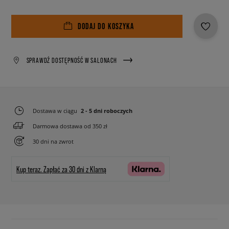
DODAJ DO KOSZYKA
SPRAWDŹ DOSTĘPNOŚĆ W SALONACH
Dostawa w ciągu
2 - 5 dni roboczych
Darmowa dostawa od 350 zł
30 dni na zwrot
Kup teraz.
Zapłać za 30 dni z Klarną