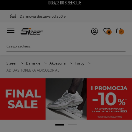
DOŁĄCZ DO SIZEERCLUB
Darmowa dostawa od 350 zł
0
0
Sizeer
>
Damskie
>
Akcesoria
>
Torby
>
ADIDAS TOREBKA ADICOLOR AL