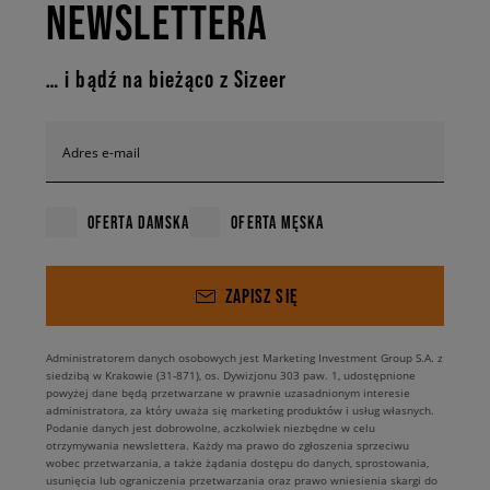
NEWSLETTERA
… i bądź na bieżąco z Sizeer
Adres e-mail
OFERTA DAMSKA
OFERTA MĘSKA
ZAPISZ SIĘ
Administratorem danych osobowych jest Marketing Investment Group S.A. z
siedzibą w Krakowie (31-871), os. Dywizjonu 303 paw. 1, udostępnione
powyżej dane będą przetwarzane w prawnie uzasadnionym interesie
administratora, za który uważa się marketing produktów i usług własnych.
Podanie danych jest dobrowolne, aczkolwiek niezbędne w celu
otrzymywania newslettera. Każdy ma prawo do zgłoszenia sprzeciwu
wobec przetwarzania, a także żądania dostępu do danych, sprostowania,
usunięcia lub ograniczenia przetwarzania oraz prawo wniesienia skargi do