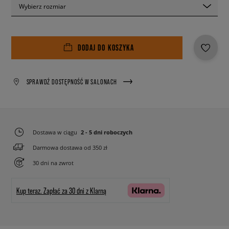
Wybierz rozmiar
DODAJ DO KOSZYKA
SPRAWDŹ DOSTĘPNOŚĆ W SALONACH
Dostawa w ciągu
2 - 5 dni roboczych
Darmowa dostawa od 350 zł
30 dni na zwrot
Kup teraz.
Zapłać za 30 dni z Klarną