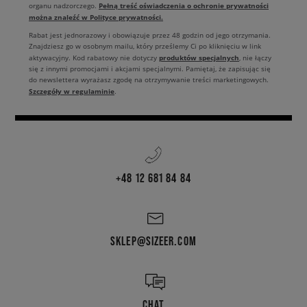
Pełną treść oświadczenia o ochronie prywatności
organu nadzorczego.
można znaleźć w Polityce prywatności.
Rabat jest jednorazowy i obowiązuje przez 48 godzin od jego otrzymania.
Znajdziesz go w osobnym mailu, który prześlemy Ci po kliknięciu w link
produktów specjalnych
aktywacyjny. Kod rabatowy nie dotyczy
, nie łączy
się z innymi promocjami i akcjami specjalnymi. Pamiętaj, że zapisując się
do newslettera wyrażasz zgodę na otrzymywanie treści marketingowych.
Szczegóły w regulaminie
.
+48 12 681 84 84
SKLEP@SIZEER.COM
CHAT