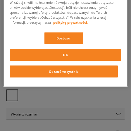
W każdej chwili możesz zmienić swoją decyzję i ustawienia dotyczące
plików cookie wybierając „Dostosuj”. Jeśli nie chcesz otrzymywać
spersonalizowanej oferty produktów, dopasowanych do Twoich
ADIDAS T-SHIRT TREFOIL TEE
preferencji, wybierz „Odrzuć wszystkie”. W celu uzyskania więcej
GIRL
informacji, przeczytaj naszą
politykę prywatności.
dziecięce, koszulki
Dostosuj
59,99 zł
z VAT
69,99 zł
-14%
(najniższa cena z 30 dni przed obniżką)
OK
119,99 zł
-50%
(Cena początkowa)
✛ 60 PKT. W
SIZEERCLUB
Odrzuć wszystkie
Kolor:
fioletowy
Wybierz rozmiar