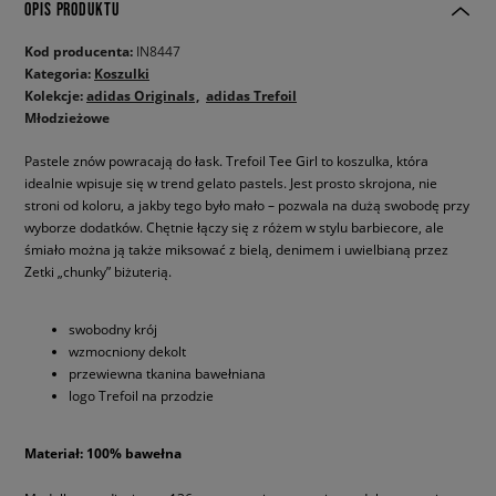
OPIS PRODUKTU
Kod producenta:
IN8447
Kategoria:
Koszulki
Kolekcje:
adidas Originals
adidas Trefoil
Młodzieżowe
Pastele znów powracają do łask. Trefoil Tee Girl to koszulka, która
idealnie wpisuje się w trend gelato pastels. Jest prosto skrojona, nie
stroni od koloru, a jakby tego było mało – pozwala na dużą swobodę przy
wyborze dodatków. Chętnie łączy się z różem w stylu barbiecore, ale
śmiało można ją także miksować z bielą, denimem i uwielbianą przez
Zetki „chunky” biżuterią.
swobodny krój
wzmocniony dekolt
przewiewna tkanina bawełniana
logo Trefoil na przodzie
Materiał: 100% bawełna