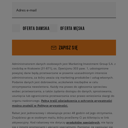
Adres e-mail
OFERTA DAMSKA
OFERTA MĘSKA
ZAPISZ SIĘ
Administratorem danych osobowych jest Marketing Investment Group S.A. z
siedzibą w Krakowie (31-871), os. Dywizjonu 303 paw. 1, udostępnione
powyżej dane będą przetwarzane w prawnie uzasadnionym interesie
administratora, za który uważa się marketing produktów i usług własnych.
Podanie danych jest dobrowolne, aczkolwiek niezbędne w celu
otrzymywania newslettera. Każdy ma prawo do zgłoszenia sprzeciwu
wobec przetwarzania, a także żądania dostępu do danych, sprostowania,
usunięcia lub ograniczenia przetwarzania oraz prawo wniesienia skargi do
Pełną treść oświadczenia o ochronie prywatności
organu nadzorczego.
można znaleźć w Polityce prywatności.
Rabat jest jednorazowy i obowiązuje przez 48 godzin od jego otrzymania.
Znajdziesz go w osobnym mailu, który prześlemy Ci po kliknięciu w link
produktów specjalnych
aktywacyjny. Kod rabatowy nie dotyczy
, nie łączy
się z innymi promocjami i akcjami specjalnymi. Pamiętaj, że zapisując się