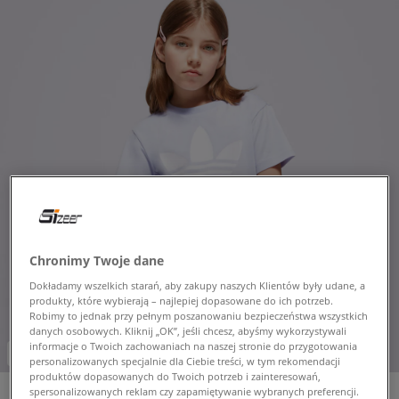
Chronimy Twoje dane
Dokładamy wszelkich starań, aby zakupy naszych Klientów były udane, a
produkty, które wybierają – najlepiej dopasowane do ich potrzeb.
Robimy to jednak przy pełnym poszanowaniu bezpieczeństwa wszystkich
danych osobowych. Kliknij „OK”, jeśli chcesz, abyśmy wykorzystywali
informacje o Twoich zachowaniach na naszej stronie do przygotowania
-10% za min. 350 zł kod: LUCK
personalizowanych specjalnie dla Ciebie treści, w tym rekomendacji
produktów dopasowanych do Twoich potrzeb i zainteresowań,
spersonalizowanych reklam czy zapamiętywanie wybranych preferencji.