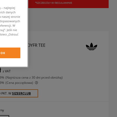
– najlepiej
kich danych
 naszej stronie
w dopasowanych
ferencji. W
j”. Jeśli nie
bierz „Odrzuć
T-SHIRT ESS BOYFR TEE
koszulki
OK
ł
z VAT
-9%
(najniższa cena z 30 dni przed obniżką)
-9%
(Cena początkowa)
0 PKT. W
SIZEERCLUB
rny