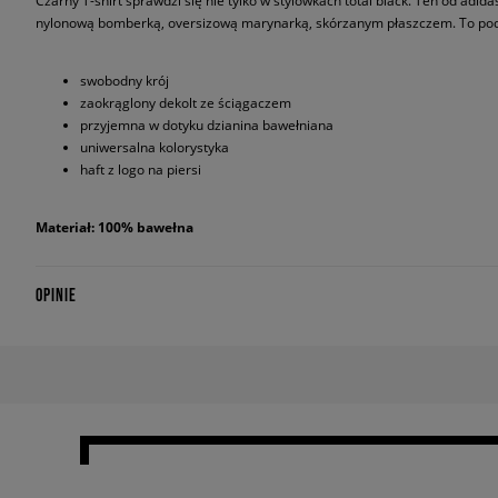
Czarny T-shirt sprawdzi się nie tylko w stylówkach total black. Ten od adid
nylonową bomberką, oversizową marynarką, skórzanym płaszczem. To pods
swobodny krój
zaokrąglony dekolt ze ściągaczem
przyjemna w dotyku dzianina bawełniana
uniwersalna kolorystyka
haft z logo na piersi
Materiał: 100% bawełna
OPINIE