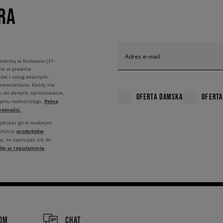
RA
Adres e-mail
edzibą w Krakowie (31-
ane w prawnie
ów i usług własnych.
 newslettera. Każdy ma
u do danych, sprostowania,
OFERTA DAMSKA
OFERTA
Pełną
rganu nadzorczego.
atności.
ajdziesz go w osobnym
produktów
dotyczy
j, że zapisując się do
óły w regulaminie
.
COM
CHAT