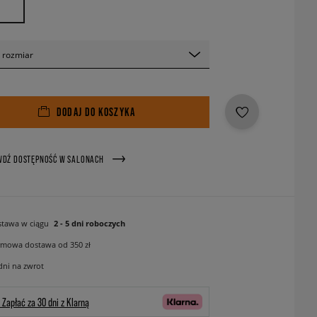
 rozmiar
DODAJ DO KOSZYKA
WDŹ DOSTĘPNOŚĆ W SALONACH
tawa w ciągu
2 - 5 dni roboczych
mowa dostawa od 350 zł
dni na zwrot
Zapłać za 30 dni z Klarną