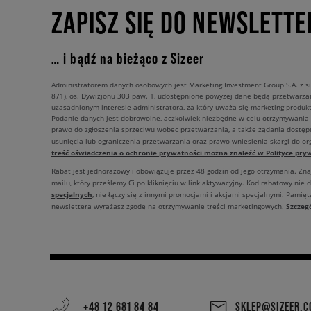
ZAPISZ SIĘ DO NEWSLETTE
… i bądź na bieżąco z Sizeer
Administratorem danych osobowych jest Marketing Investment Group S.A. z si
871), os. Dywizjonu 303 paw. 1, udostępnione powyżej dane będą przetwarz
uzasadnionym interesie administratora, za który uważa się marketing produkt
Podanie danych jest dobrowolne, aczkolwiek niezbędne w celu otrzymywania
prawo do zgłoszenia sprzeciwu wobec przetwarzania, a także żądania dostęp
usunięcia lub ograniczenia przetwarzania oraz prawo wniesienia skargi do o
treść oświadczenia o ochronie prywatności można znaleźć w Polityce pryw
Rabat jest jednorazowy i obowiązuje przez 48 godzin od jego otrzymania. Zn
mailu, który prześlemy Ci po kliknięciu w link aktywacyjny. Kod rabatowy nie 
specjalnych
, nie łączy się z innymi promocjami i akcjami specjalnymi. Pamięta
Szczeg
newslettera wyrażasz zgodę na otrzymywanie treści marketingowych.
+48 12 681 84 84
SKLEP@SIZEER.