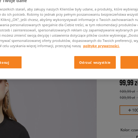
 Twoje dane
zelkich starań, aby zakupy naszych Klientów były udane, a produkty, które wybierają 
do ich potrzeb. Robimy to jednak przy pełnym poszanowaniu bezpieczeństwa wszyst
liknij „OK”, jeśli chcesz, abyśmy wykorzystywali informacje o Twoich zachowaniach na
wania personalizowanych specjalnie dla Ciebie treści, w tym rekomendacji produktó
otrzeb i zainteresowań, spersonalizowanych reklam czy zapamiętywanie wybranych pre
i możesz zmienić swoją decyzję i ustawienia dotyczące plików cookie wybierając „Dostosu
ymywać spersonalizowanej oferty produktów, dopasowanych do Twoich preferencji, wy
W celu uzyskania więcej informacji, przeczytaj naszą
politykę prywatności.
ADIDAS 
damskie, 
tosuj
Odrzuć wszystkie
99,99 z
109,99 zł
109,99 zł
✛ 10
Kolor:
cza