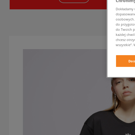
Chronimy
Dokładamy ws
dopasowane 
osobowych. K
do przygoto
do Twoich p
każdej chwil
chcesz otrz
wszystkie”. 
Dos