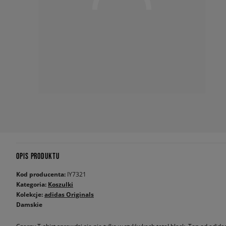
OPIS PRODUKTU
Kod producenta:
IY7321
Kategoria:
Koszulki
Kolekcje:
adidas Originals
Damskie