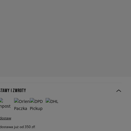
STAWY I ZWROTY
 dostaw
stawa już od 350 zł!