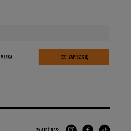
ZAPISZ SIĘ
 MĘSKA
ZNAJDŹ NAS: