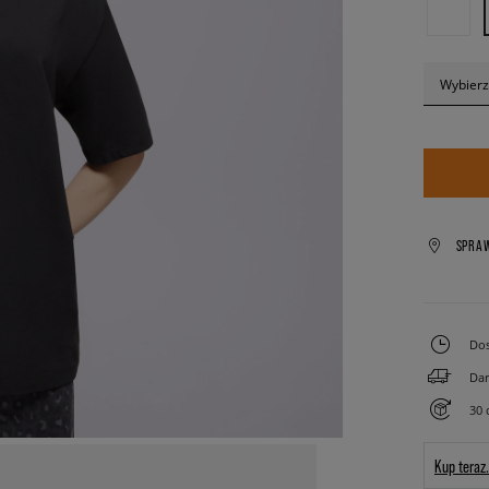
Wybierz
SPRA
Dos
Dar
30 
Kup teraz.