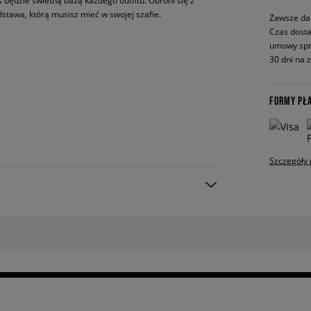
as będzie świetną bazą każdego outfitu. Obroni się z
tawa, którą musisz mieć w swojej szafie.
Zawsze da
Czas dosta
umowy spr
30 dni na 
FORMY PŁ
Szczegóły 