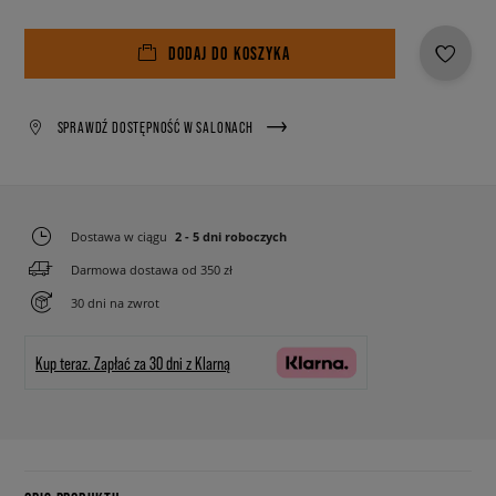
DODAJ DO KOSZYKA
SPRAWDŹ DOSTĘPNOŚĆ W SALONACH
Dostawa w ciągu
2 - 5 dni roboczych
Darmowa dostawa od 350 zł
30 dni na zwrot
Kup teraz.
Zapłać za 30 dni z Klarną