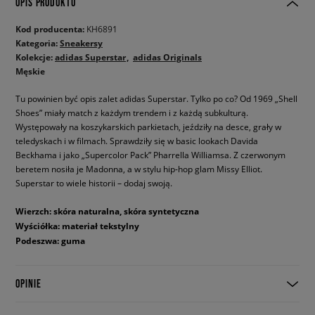
OPIS PRODUKTU
Kod producenta:
KH6891
Kategoria:
Sneakersy
Kolekcje:
adidas Superstar
adidas Originals
Męskie
Tu powinien być opis zalet adidas Superstar. Tylko po co? Od 1969 „Shell
Shoes” miały match z każdym trendem i z każdą subkulturą.
Występowały na koszykarskich parkietach, jeździły na desce, grały w
teledyskach i w filmach. Sprawdziły się w basic lookach Davida
Beckhama i jako „Supercolor Pack” Pharrella Williamsa. Z czerwonym
beretem nosiła je Madonna, a w stylu hip-hop glam Missy Elliot.
Superstar to wiele historii – dodaj swoją.
Wierzch: skóra naturalna, skóra syntetyczna
Wyściółka: materiał tekstylny
Podeszwa: guma
OPINIE