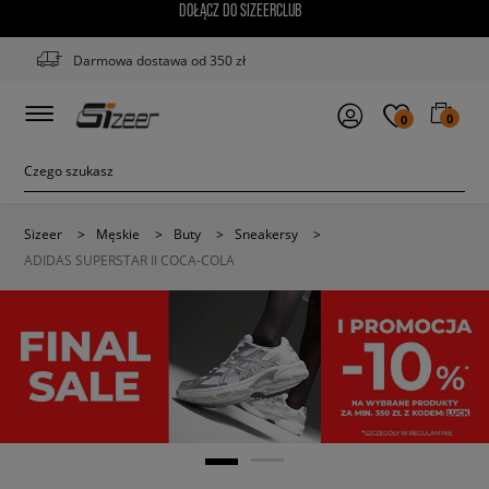
DOŁĄCZ DO SIZEERCLUB
Darmowa dostawa od 350 zł
0
0
Sizeer
>
Męskie
>
Buty
>
Sneakersy
>
ADIDAS SUPERSTAR II COCA-COLA