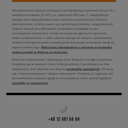
Administratorem danych osobowych jest Marketing Investment Group S.A. z
siedzibą w Krakowie (31-871), os. Dywizjonu 303 paw. 1, udostępnione
powyżej dane będą przetwarzane w prawnie uzasadnionym interesie
administratora, za który uważa się marketing produktów i usług własnych.
Podanie danych jest dobrowolne, aczkolwiek niezbędne w celu
otrzymywania newslettera. Każdy ma prawo do zgłoszenia sprzeciwu
wobec przetwarzania, a także żądania dostępu do danych, sprostowania,
usunięcia lub ograniczenia przetwarzania oraz prawo wniesienia skargi do
Pełną treść oświadczenia o ochronie prywatności
organu nadzorczego.
można znaleźć w Polityce prywatności.
Rabat jest jednorazowy i obowiązuje przez 48 godzin od jego otrzymania.
Znajdziesz go w osobnym mailu, który prześlemy Ci po kliknięciu w link
produktów specjalnych
aktywacyjny. Kod rabatowy nie dotyczy
, nie łączy
się z innymi promocjami i akcjami specjalnymi. Pamiętaj, że zapisując się
do newslettera wyrażasz zgodę na otrzymywanie treści marketingowych.
Szczegóły w regulaminie
.
+48 12 681 84 84