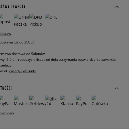
STAWY I ZWROTY
 dostaw
stawa już od 350 zł!
rmowa dostawa do Salonów
wy: 1-5 dni roboczych, licząc od dnia otrzymania potwierdzenia zawarcia
zedaży.
zwrot.
Zasady i warunki
ATNOŚCI
płatności