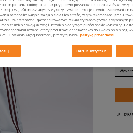
249,99 zł
do ich potrzeb. Robimy to jednak przy pełnym poszanowaniu bezpieczeństwa wszyst
299,99 zł
liknij „OK”, jeśli chcesz, abyśmy wykorzystywali informacje o Twoich zachowaniach na
wania personalizowanych specjalnie dla Ciebie treści, w tym rekomendacji produktó
otrzeb i zainteresowań, spersonalizowanych reklam czy zapamiętywanie wybranych pre
✛ 22
i możesz zmienić swoją decyzję i ustawienia dotyczące plików cookie wybierając „Dostosu
ymywać spersonalizowanej oferty produktów, dopasowanych do Twoich preferencji, wy
W celu uzyskania więcej informacji, przeczytaj naszą
politykę prywatności.
Kolor:
nieb
tosuj
Odrzuć wszystkie
Wybierz
SPRA