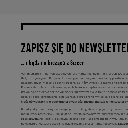
ZAPISZ SIĘ DO NEWSLETTE
… i bądź na bieżąco z Sizeer
Administratorem danych osobowych jest Marketing Investment Group S.A. z si
871), os. Dywizjonu 303 paw. 1, udostępnione powyżej dane będą przetwarz
uzasadnionym interesie administratora, za który uważa się marketing produkt
Podanie danych jest dobrowolne, aczkolwiek niezbędne w celu otrzymywania
prawo do zgłoszenia sprzeciwu wobec przetwarzania, a także żądania dostęp
usunięcia lub ograniczenia przetwarzania oraz prawo wniesienia skargi do o
treść oświadczenia o ochronie prywatności można znaleźć w Polityce pryw
Rabat jest jednorazowy i obowiązuje przez 48 godzin od jego otrzymania. Zn
mailu, który prześlemy Ci po kliknięciu w link aktywacyjny. Kod rabatowy nie 
specjalnych
, nie łączy się z innymi promocjami i akcjami specjalnymi. Pamięta
Szczeg
newslettera wyrażasz zgodę na otrzymywanie treści marketingowych.