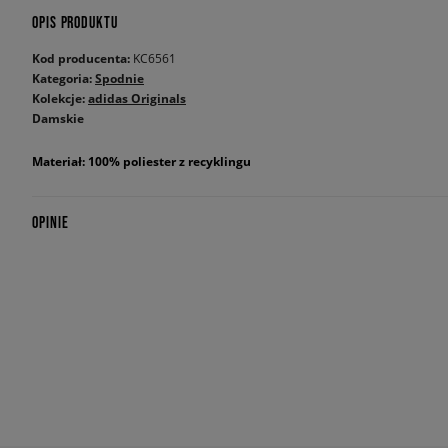
OPIS PRODUKTU
Kod producenta:
KC6561
Kategoria:
Spodnie
Kolekcje:
adidas Originals
Damskie
Materiał: 100% poliester z recyklingu
OPINIE