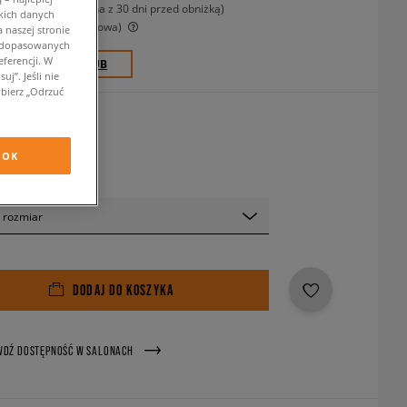
-12%
(najniższa cena z 30 dni przed obniżką)
kich danych
-27%
(Cena początkowa)
 naszej stronie
w dopasowanych
ferencji. W
0 PKT. W
SIZEERCLUB
j”. Jeśli nie
bierz „Odrzuć
ieski
OK
 rozmiar
DODAJ DO KOSZYKA
WDŹ DOSTĘPNOŚĆ W SALONACH