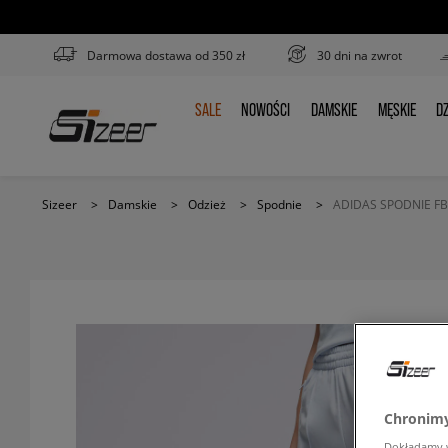
Darmowa dostawa od 350 zł
30 dni na zwrot
SALE
NOWOŚCI
DAMSKIE
MĘSKIE
DZ
SALE
NOWOŚCI
DAMSKIE
MĘSKIE
D
Sizeer
>
Damskie
>
Odzież
>
Spodnie
>
ADIDAS SPODNIE FB
Chronimy
Dokładamy ws