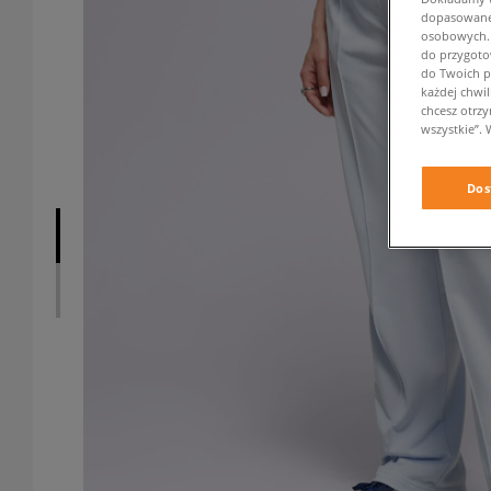
dopasowane 
osobowych. K
do przygoto
do Twoich p
każdej chwil
chcesz otrz
wszystkie”. 
Dos