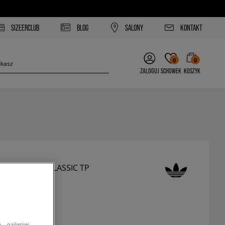
SIZEERCLUB
BLOG
SALONY
KONTAKT
0
0
ZALOGUJ
SCHOWEK
KOSZYK
SPODNIE FB CLASSIC TP
spodnie
zł
z VAT
– najlepiej