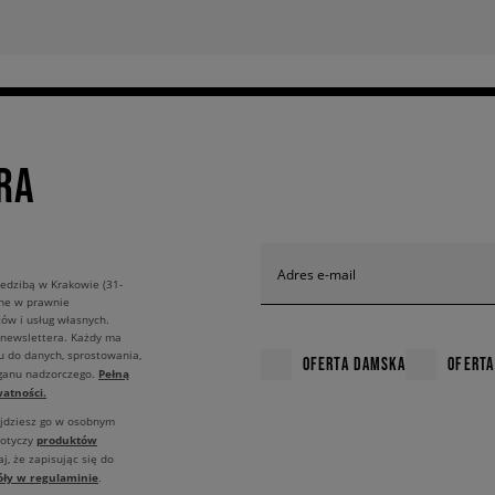
RA
Adres e-mail
edzibą w Krakowie (31-
ane w prawnie
ów i usług własnych.
 newslettera. Każdy ma
u do danych, sprostowania,
OFERTA DAMSKA
OFERTA
Pełną
rganu nadzorczego.
atności.
ajdziesz go w osobnym
produktów
dotyczy
j, że zapisując się do
óły w regulaminie
.