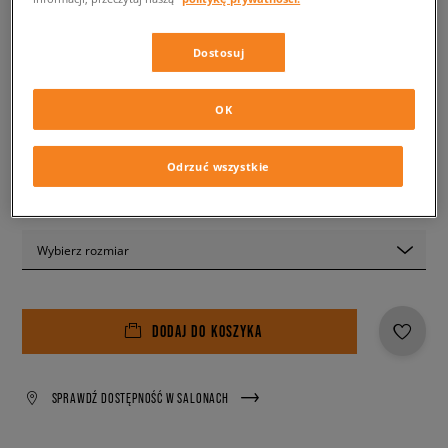
329,99 zł
z VAT
349,99 zł
-6%
(najniższa cena z 30 dni przed obniżką)
Dostosuj
349,99 zł
-6%
(Cena początkowa)
✛ 330 PKT. W
SIZEERCLUB
OK
Kolor:
niebieski
Odrzuć wszystkie
Wybierz rozmiar
DODAJ DO KOSZYKA
SPRAWDŹ DOSTĘPNOŚĆ W SALONACH