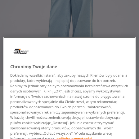
Chronimy Twoje dane
Dokładamy wszelkich starań, aby zakupy naszych Klientów były udane, a
produkty, które wybierają – najlepiej dopasowane do ich potrzeb.
Robimy to jednak przy pełnym poszanowaniu bezpieczeństwa wszystkich
danych osobowych. Kliknij „OK”, jeśli chcesz, abyśmy wykorzystywali
informacje o Twoich zachowaniach na naszej stronie do przygotowania
personalizowanych specjalnie dla Ciebie treści, w tym rekomendacji
produktów dopasowanych do Twoich potrzeb i zainteresowań,
ADIDAS SPODNIE DENIM
spersonalizowanych reklam czy zapamiętywanie wybranych preferencji.
WIDE LEG
W każdej chwili możesz zmienić swoją decyzję i ustawienia dotyczące
damskie, spodnie
plików cookie wybierając „Dostosuj”. Jeśli nie chcesz otrzymywać
spersonalizowanej oferty produktów, dopasowanych do Twoich
preferencji, wybierz „Odrzuć wszystkie”. W celu uzyskania więcej
informacji, przeczytaj naszą
politykę prywatności.