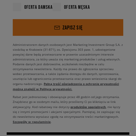
OFERTA DAMSKA
OFERTA MĘSKA
ZAPISZ SIĘ
Administratorem danych osobowych jest Marketing Investment Group S.A. z
siedzibą w Krakowie (31-871), os. Dywizjonu 303 paw. 1, udostępnione
powyżej dane będą przetwarzane w prawnie uzasadnionym interesie
administratora, za który uważa się marketing produktów i usług własnych.
Podanie danych jest dobrowolne, aczkolwiek niezbędne w celu
otrzymywania newslettera. Każdy ma prawo do zgłoszenia sprzeciwu
wobec przetwarzania, a także żądania dostępu do danych, sprostowania,
usunięcia lub ograniczenia przetwarzania oraz prawo wniesienia skargi do
Pełną treść oświadczenia o ochronie prywatności
organu nadzorczego.
można znaleźć w Polityce prywatności.
Rabat jest jednorazowy i obowiązuje przez 48 godzin od jego otrzymania.
Znajdziesz go w osobnym mailu, który prześlemy Ci po kliknięciu w link
produktów specjalnych
aktywacyjny. Kod rabatowy nie dotyczy
, nie łączy
się z innymi promocjami i akcjami specjalnymi. Pamiętaj, że zapisując się
do newslettera wyrażasz zgodę na otrzymywanie treści marketingowych.
Szczegóły w regulaminie
.