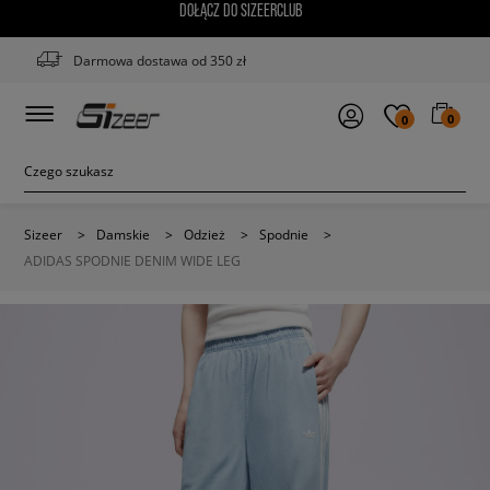
DOŁĄCZ DO SIZEERCLUB
Darmowa dostawa od 350 zł
0
0
Sizeer
>
Damskie
>
Odzież
>
Spodnie
>
ADIDAS SPODNIE DENIM WIDE LEG