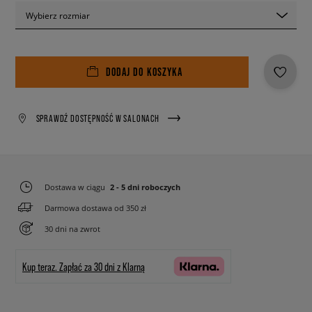
Wybierz rozmiar
DODAJ DO KOSZYKA
SPRAWDŹ DOSTĘPNOŚĆ W SALONACH
Dostawa w ciągu
2 - 5 dni roboczych
Darmowa dostawa od 350 zł
30 dni na zwrot
Kup teraz.
Zapłać za 30 dni z Klarną