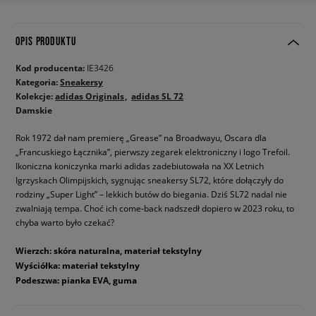
OPIS PRODUKTU
Kod producenta:
IE3426
Kategoria:
Sneakersy
Kolekcje:
adidas Originals
adidas SL 72
Damskie
Rok 1972 dał nam premierę „Grease” na Broadwayu, Oscara dla
„Francuskiego Łącznika”, pierwszy zegarek elektroniczny i logo Trefoil.
Ikoniczna koniczynka marki adidas zadebiutowała na XX Letnich
Igrzyskach Olimpijskich, sygnując sneakersy SL72, które dołączyły do
rodziny „Super Light” – lekkich butów do biegania. Dziś SL72 nadal nie
zwalniają tempa. Choć ich come-back nadszedł dopiero w 2023 roku, to
chyba warto było czekać?
Wierzch: skóra naturalna, materiał tekstylny
Wyściółka: materiał tekstylny
Podeszwa: pianka EVA, guma