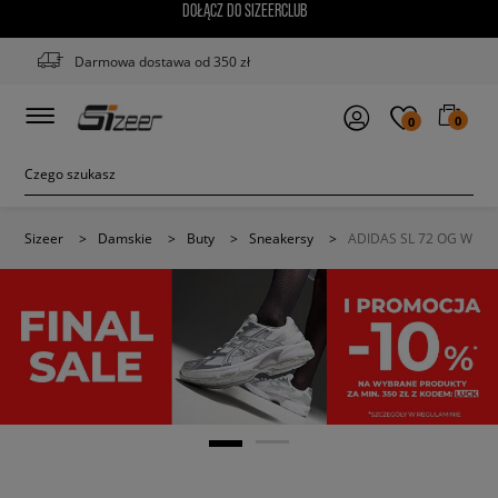
DOŁĄCZ DO SIZEERCLUB
Darmowa dostawa od 350 zł
0
0
Sizeer
>
Damskie
>
Buty
>
Sneakersy
>
ADIDAS SL 72 OG W