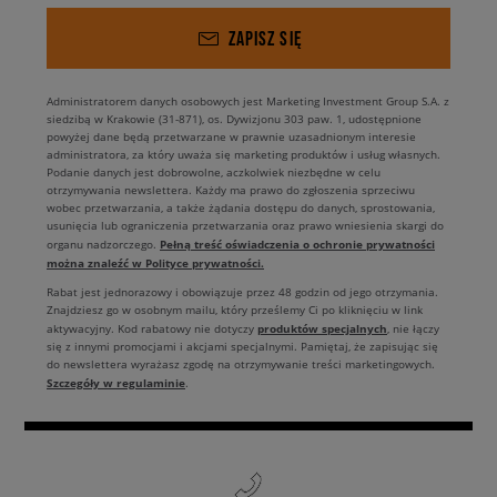
ZAPISZ SIĘ
Administratorem danych osobowych jest Marketing Investment Group S.A. z
siedzibą w Krakowie (31-871), os. Dywizjonu 303 paw. 1, udostępnione
powyżej dane będą przetwarzane w prawnie uzasadnionym interesie
administratora, za który uważa się marketing produktów i usług własnych.
Podanie danych jest dobrowolne, aczkolwiek niezbędne w celu
otrzymywania newslettera. Każdy ma prawo do zgłoszenia sprzeciwu
wobec przetwarzania, a także żądania dostępu do danych, sprostowania,
usunięcia lub ograniczenia przetwarzania oraz prawo wniesienia skargi do
Pełną treść oświadczenia o ochronie prywatności
organu nadzorczego.
można znaleźć w Polityce prywatności.
Rabat jest jednorazowy i obowiązuje przez 48 godzin od jego otrzymania.
Znajdziesz go w osobnym mailu, który prześlemy Ci po kliknięciu w link
produktów specjalnych
aktywacyjny. Kod rabatowy nie dotyczy
, nie łączy
się z innymi promocjami i akcjami specjalnymi. Pamiętaj, że zapisując się
do newslettera wyrażasz zgodę na otrzymywanie treści marketingowych.
Szczegóły w regulaminie
.