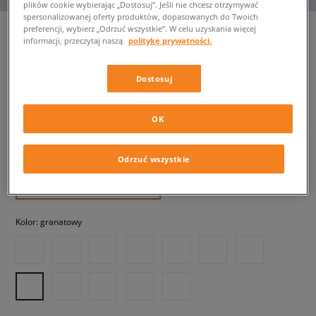
plików cookie wybierając „Dostosuj”. Jeśli nie chcesz otrzymywać
spersonalizowanej oferty produktów, dopasowanych do Twoich
preferencji, wybierz „Odrzuć wszystkie”. W celu uzyskania więcej
informacji, przeczytaj naszą
politykę prywatności.
ADIDAS SL 72 OG W
Dostosuj
damskie, sneakersy
OK
234,99 zł
z VAT
239,99 zł
-2%
(najniższa cena z 30 dni przed obniżką)
Odrzuć wszystkie
449,99 zł
-48%
(Cena początkowa)
✛ 235 PKT. W
SIZEERCLUB
Kolor:
granatowy