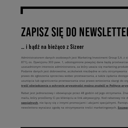
ZAPISZ SIĘ DO NEWSLETTE
… i bądź na bieżąco z Sizeer
Administratorem danych osobowych jest Marketing Investment Group S.A. z si
871), os. Dywizjonu 303 paw. 1, udostępnione powyżej dane będą przetwarz
uzasadnionym interesie administratora, za który uważa się marketing produkt
Podanie danych jest dobrowolne, aczkolwiek niezbędne w celu otrzymywania
prawo do zgłoszenia sprzeciwu wobec przetwarzania, a także żądania dostęp
usunięcia lub ograniczenia przetwarzania oraz prawo wniesienia skargi do o
treść oświadczenia o ochronie prywatności można znaleźć w Polityce pryw
Rabat jest jednorazowy i obowiązuje przez 48 godzin od jego otrzymania. Zn
mailu, który prześlemy Ci po kliknięciu w link aktywacyjny. Kod rabatowy nie 
specjalnych
, nie łączy się z innymi promocjami i akcjami specjalnymi. Pamięta
Szczeg
newslettera wyrażasz zgodę na otrzymywanie treści marketingowych.