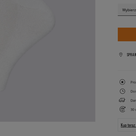
Wybierz
SPRA
Pro
Dos
Dar
30 
Kup teraz.