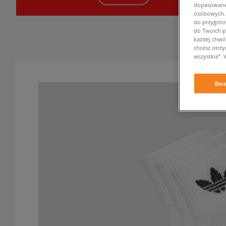
dopasowane 
osobowych. K
do przygoto
do Twoich p
każdej chwil
chcesz otrz
wszystkie”. 
Dos