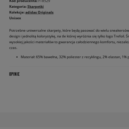
Kod producenta:
FT8529
Kategoria:
Skarpetki
Kolekcje:
adidas Originals
Unisex
Potrzebne uniwersalne skarpety, które będą pasować do wielu sneakersów
design i jednolitą kolorystykę, na tle której wyróżnia się tylko logo Trefoil
wysokiej jakości materiałów to gwarancja całodziennego komfortu, niezale
czas.
Materiał: 65% bawełna, 32% poliester z recyklingu, 2% elastan, 1% 
OPINIE