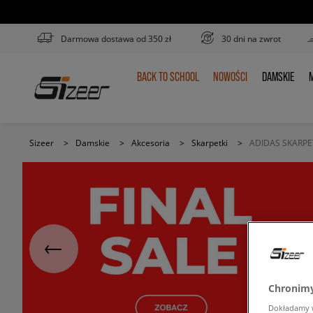
Darmowa dostawa od 350 zł
30 dni na zwrot
BACK TO SCHOOL
NOWOŚCI
DAMSKIE
M
BACK
NOWOŚCI
DAMSKIE
TO
SCHOOL
Sizeer
>
Damskie
>
Akcesoria
>
Skarpetki
>
ADIDAS SKARPE
Chronimy
Dokładamy ws