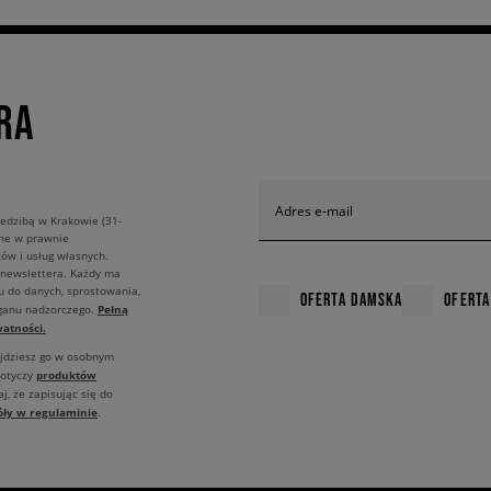
RA
Adres e-mail
edzibą w Krakowie (31-
ane w prawnie
ów i usług własnych.
 newslettera. Każdy ma
u do danych, sprostowania,
OFERTA DAMSKA
OFERTA
Pełną
rganu nadzorczego.
atności.
ajdziesz go w osobnym
produktów
dotyczy
j, że zapisując się do
óły w regulaminie
.