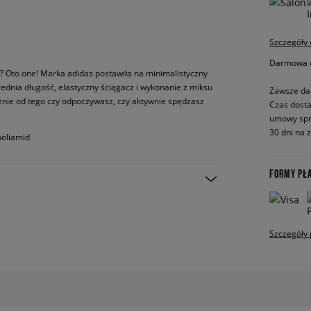
Szczegóły
Darmowa do
? Oto one! Marka adidas postawiła na minimalistyczny
. Średnia długość, elastyczny ściągacz i wykonanie z miksu
Zawsze da
żnie od tego czy odpoczywasz, czy aktywnie spędzasz
Czas dosta
umowy spr
30 dni na 
poliamid
FORMY PŁ
Szczegóły 