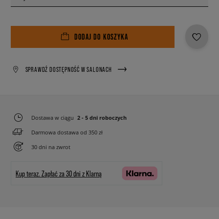
DODAJ DO KOSZYKA
SPRAWDŹ DOSTĘPNOŚĆ W SALONACH
Dostawa w ciągu
2 - 5 dni roboczych
Darmowa dostawa od 350 zł
30 dni na zwrot
Kup teraz.
Zapłać za 30 dni z Klarną