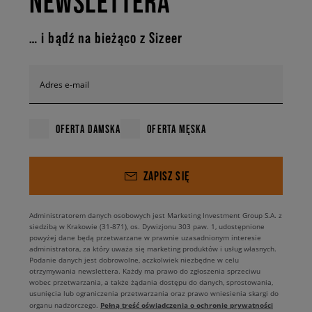
NEWSLETTERA
… i bądź na bieżąco z Sizeer
Adres e-mail
OFERTA DAMSKA
OFERTA MĘSKA
ZAPISZ SIĘ
Administratorem danych osobowych jest Marketing Investment Group S.A. z
siedzibą w Krakowie (31-871), os. Dywizjonu 303 paw. 1, udostępnione
powyżej dane będą przetwarzane w prawnie uzasadnionym interesie
administratora, za który uważa się marketing produktów i usług własnych.
Podanie danych jest dobrowolne, aczkolwiek niezbędne w celu
otrzymywania newslettera. Każdy ma prawo do zgłoszenia sprzeciwu
wobec przetwarzania, a także żądania dostępu do danych, sprostowania,
usunięcia lub ograniczenia przetwarzania oraz prawo wniesienia skargi do
Pełną treść oświadczenia o ochronie prywatności
organu nadzorczego.