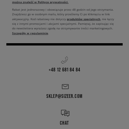
można znaleźć w Polityce prywatności.
Rabat jest jednorazowy i obowiązuje przez 48 godzin od jego otrzymania.
Znajdziesz go w osobnym mailu, który prześlemy Ci po kliknięciu w link
produktów specjalnych
aktywacyjny. Kod rabatowy nie dotyczy
, nie łączy
się z innymi promocjami i akcjami specjalnymi. Pamiętaj, że zapisując się
do newslettera wyrażasz zgodę na otrzymywanie treści marketingowych.
Szczegóły w regulaminie
.
+48 12 681 84 84
SKLEP@SIZEER.COM
CHAT