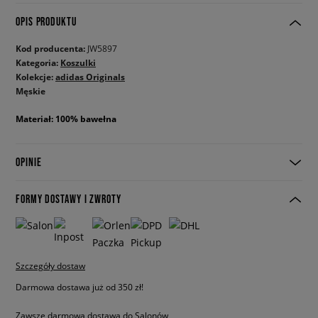
OPIS PRODUKTU
Kod producenta:
JW5897
Kategoria:
Koszulki
Kolekcje:
adidas Originals
Męskie
Materiał: 100% bawełna
OPINIE
FORMY DOSTAWY I ZWROTY
Szczegóły dostaw
Darmowa dostawa już od 350 zł!
Zawsze darmowa dostawa do Salonów