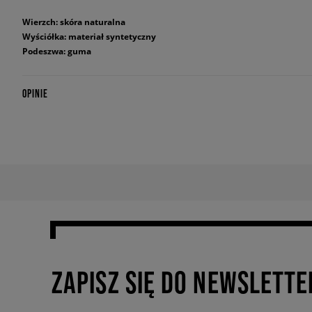
Wierzch: skóra naturalna
Wyściółka: materiał syntetyczny
Podeszwa: guma
OPINIE
ZAPISZ SIĘ DO NEWSLETTE