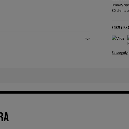
umowy spr
30 dni na 
FORMY PŁ
Szczegóły 
RA