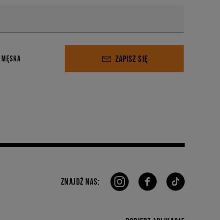
ZAPISZ SIĘ
 MĘSKA
ZNAJDŹ NAS: