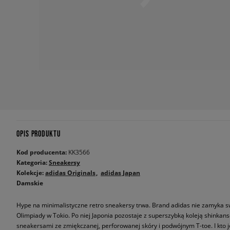
OPIS PRODUKTU
Kod producenta:
KK3566
Kategoria:
Sneakersy
Kolekcje:
adidas Originals
adidas Japan
Damskie
Hype na minimalistyczne retro sneakersy trwa. Brand adidas nie zamyka sw
Olimpiady w Tokio. Po niej Japonia pozostaje z superszybką koleją shinkans
sneakersami ze zmiękczanej, perforowanej skóry i podwójnym T-toe. I kto