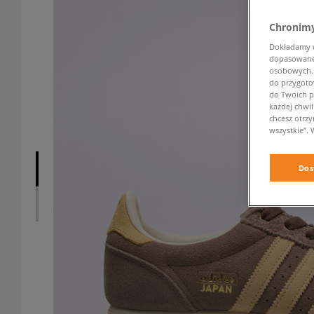
Chronimy
Dokładamy ws
dopasowane 
osobowych. K
do przygoto
do Twoich p
każdej chwil
chcesz otrz
wszystkie”. 
Dos