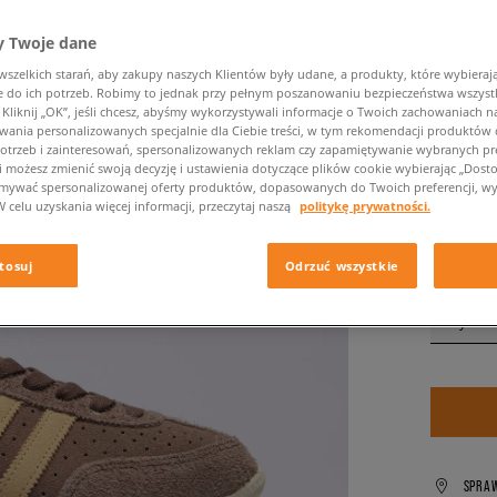
529,99 zł
529,99 zł
 Twoje dane
zelkich starań, aby zakupy naszych Klientów były udane, a produkty, które wybierają 
✛ 45
do ich potrzeb. Robimy to jednak przy pełnym poszanowaniu bezpieczeństwa wszyst
liknij „OK”, jeśli chcesz, abyśmy wykorzystywali informacje o Twoich zachowaniach na
wania personalizowanych specjalnie dla Ciebie treści, w tym rekomendacji produktó
Kolor:
brą
otrzeb i zainteresowań, spersonalizowanych reklam czy zapamiętywanie wybranych pre
i możesz zmienić swoją decyzję i ustawienia dotyczące plików cookie wybierając „Dostosu
ymywać spersonalizowanej oferty produktów, dopasowanych do Twoich preferencji, wy
W celu uzyskania więcej informacji, przeczytaj naszą
politykę prywatności.
tosuj
Odrzuć wszystkie
Wybierz
SPRA