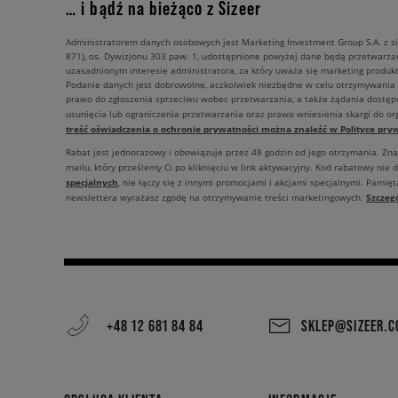
… i bądź na bieżąco z Sizeer
Administratorem danych osobowych jest Marketing Investment Group S.A. z si
871), os. Dywizjonu 303 paw. 1, udostępnione powyżej dane będą przetwarz
uzasadnionym interesie administratora, za który uważa się marketing produkt
Podanie danych jest dobrowolne, aczkolwiek niezbędne w celu otrzymywania
prawo do zgłoszenia sprzeciwu wobec przetwarzania, a także żądania dostęp
usunięcia lub ograniczenia przetwarzania oraz prawo wniesienia skargi do o
treść oświadczenia o ochronie prywatności można znaleźć w Polityce pryw
Rabat jest jednorazowy i obowiązuje przez 48 godzin od jego otrzymania. Zn
mailu, który prześlemy Ci po kliknięciu w link aktywacyjny. Kod rabatowy nie 
specjalnych
, nie łączy się z innymi promocjami i akcjami specjalnymi. Pamięta
Szczeg
newslettera wyrażasz zgodę na otrzymywanie treści marketingowych.
+48 12 681 84 84
SKLEP@SIZEER.