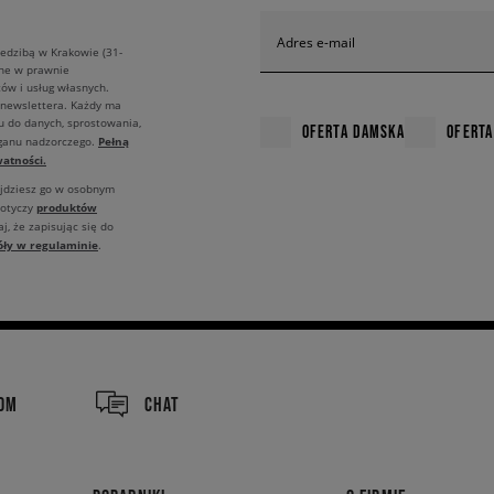
Adres e-mail
edzibą w Krakowie (31-
ane w prawnie
ów i usług własnych.
 newslettera. Każdy ma
u do danych, sprostowania,
OFERTA DAMSKA
OFERTA
Pełną
rganu nadzorczego.
atności.
ajdziesz go w osobnym
produktów
dotyczy
j, że zapisując się do
óły w regulaminie
.
COM
CHAT