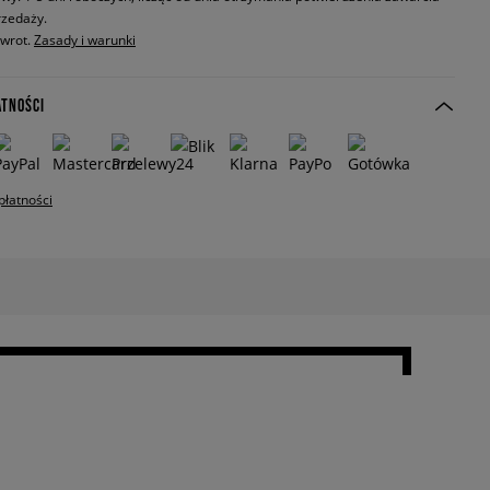
zedaży.
zwrot.
Zasady i warunki
ATNOŚCI
płatności