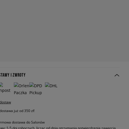
STAWY I ZWROTY
 dostaw
stawa już od 350 zł!
rmowa dostawa do Salonów
wy: 1-5 dni roboczych, licząc od dnia otrzymania potwierdzenia zawarcia