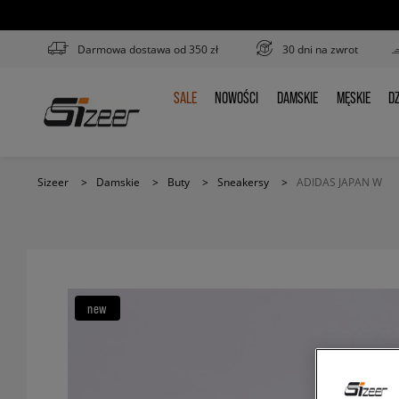
Darmowa dostawa od 350 zł
30 dni na zwrot
SALE
NOWOŚCI
DAMSKIE
MĘSKIE
DZ
SALE
NOWOŚCI
DAMSKIE
MĘSKIE
D
Sizeer
>
Damskie
>
Buty
>
Sneakersy
>
ADIDAS JAPAN W
new