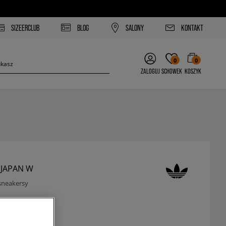
SIZEERCLUB
BLOG
SALONY
KONTAKT
0
0
ZALOGUJ
SCHOWEK
KOSZYK
 JAPAN W
sneakersy
zł
z VAT