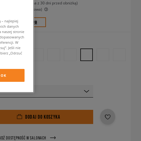
-15%
(najniższa cena z 30 dni przed obniżką)
-15%
(Cena początkowa)
– najlepiej
0 PKT. W
SIZEERCLUB
kich danych
 naszej stronie
w dopasowanych
zowy
ferencji. W
j”. Jeśli nie
bierz „Odrzuć
OK
 rozmiar
DODAJ DO KOSZYKA
WDŹ DOSTĘPNOŚĆ W SALONACH