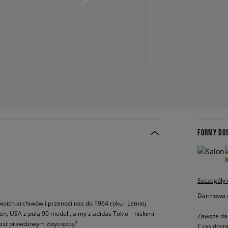
FORMY DO
Szczegóły
Darmowa do
oich archiwów i przenosi nas do 1964 roku i Letniej
en, USA z pulą 90 medali, a my z adidas Tokio – niskimi
Zawsze da
 jest prawdziwym zwycięzcą?
Czas dosta