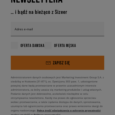
… i bądź na bieżąco z Sizeer
Adres e-mail
OFERTA DAMSKA
OFERTA MĘSKA
ZAPISZ SIĘ
Administratorem danych osobowych jest Marketing Investment Group S.A. z
siedzibą w Krakowie (31-871), os. Dywizjonu 303 paw. 1, udostępnione
powyżej dane będą przetwarzane w prawnie uzasadnionym interesie
administratora, za który uważa się marketing produktów i usług własnych.
Podanie danych jest dobrowolne, aczkolwiek niezbędne w celu
otrzymywania newslettera. Każdy ma prawo do zgłoszenia sprzeciwu
wobec przetwarzania, a także żądania dostępu do danych, sprostowania,
usunięcia lub ograniczenia przetwarzania oraz prawo wniesienia skargi do
Pełną treść oświadczenia o ochronie prywatności
organu nadzorczego.
można znaleźć w Polityce prywatności.