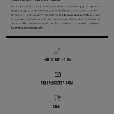
Rabat jest jednorazowy i obowiązuje przez 48 godzin od jego otrzymania.
Znajdziesz go w osobnym mailu, który prześlemy Ci po kliknięciu w link
produktów specjalnych
aktywacyjny. Kod rabatowy nie dotyczy
, nie łączy
się z innymi promocjami i akcjami specjalnymi. Pamiętaj, że zapisując się
do newslettera wyrażasz zgodę na otrzymywanie treści marketingowych.
Szczegóły w regulaminie
.
+48 12 681 84 84
SKLEP@SIZEER.COM
CHAT