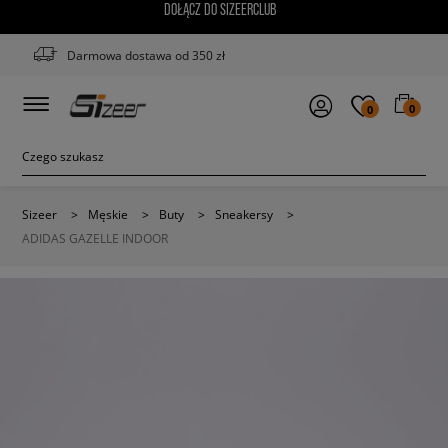
DOŁĄCZ DO SIZEERCLUB
Darmowa dostawa od 350 zł
0
0
Sizeer
>
Męskie
>
Buty
>
Sneakersy
>
ADIDAS GAZELLE INDOOR