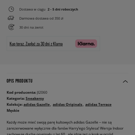
Dostawa w ciągu
2 - 5 dni roboczych
Darmowa dostawa od 350 zł
30 dni na zwrot
Kup teraz.
Zapłać za 30 dni z Klarną
OPIS PRODUKTU
Kod producenta:
JI2060
Kategoria:
Sneakersy
Kolekcje:
adidas Gazelle
adidas Originals
adidas Terrace
Męskie
Każdy może mieć swoją parę kultowych adidas Gazelle – nie są
zarezerwowane wyłącznie dla fanów Harry’ego Stylesa! Wersja Indoor
zachowuje ducha oryginału z lat 60., ale idzie też o krok w przód,