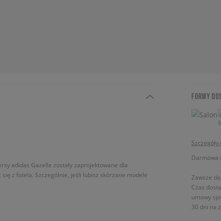
FORMY DO
Szczegóły
Darmowa do
kersy adidas Gazelle zostały zaprojektowane dla
ię z fotela. Szczególnie, jeśli lubisz skórzane modele
Zawsze da
Czas dosta
umowy spr
30 dni na 