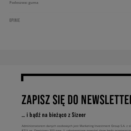
Podeszwa: guma
OPINIE
ZAPISZ SIĘ DO NEWSLETTE
… i bądź na bieżąco z Sizeer
Administratorem danych osobowych jest Marketing Investment Group S.A. z si
871), os. Dywizjonu 303 paw. 1, udostępnione powyżej dane będą przetwarz