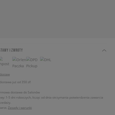
STAWY I ZWROTY
 dostaw
stawa już od 350 zł!
rmowa dostawa do Salonów
wy: 1-5 dni roboczych, licząc od dnia otrzymania potwierdzenia zawarcia
zedaży.
zwrot.
Zasady i warunki