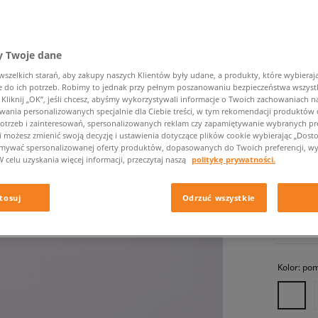
 Twoje dane
zelkich starań, aby zakupy naszych Klientów były udane, a produkty, które wybierają 
do ich potrzeb. Robimy to jednak przy pełnym poszanowaniu bezpieczeństwa wszyst
liknij „OK”, jeśli chcesz, abyśmy wykorzystywali informacje o Twoich zachowaniach na
wania personalizowanych specjalnie dla Ciebie treści, w tym rekomendacji produktó
ADIDAS 
otrzeb i zainteresowań, spersonalizowanych reklam czy zapamiętywanie wybranych pre
i możesz zmienić swoją decyzję i ustawienia dotyczące plików cookie wybierając „Dostosu
dziecięce,
ymywać spersonalizowanej oferty produktów, dopasowanych do Twoich preferencji, wy
W celu uzyskania więcej informacji, przeczytaj naszą
politykę prywatności.
209,99 
tosuj
Odrzuć wszystkie
✛ 21
Kolor:
pom