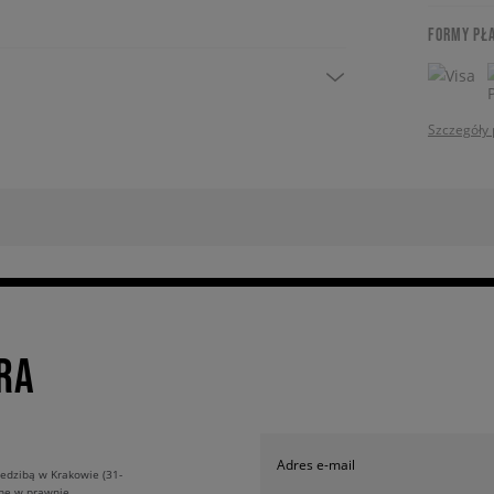
FORMY PŁ
Szczegóły 
RA
Adres e-mail
edzibą w Krakowie (31-
ane w prawnie