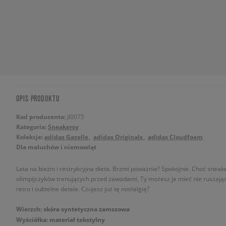
OPIS PRODUKTU
Kod producenta:
JI0075
Kategoria:
Sneakersy
Kolekcje:
adidas Gazelle
adidas Originals
adidas Cloudfoam
Dla maluchów i niemowląt
Lata na bieżni i restrykcyjna dieta. Brzmi poważnie? Spokojnie. Choć snea
olimpijczyków trenujących przed zawodami, Ty możesz je mieć nie ruszając s
retro i subtelne detale. Czujesz już tę nostalgię?
Wierzch: skóra syntetyczna zamszowa
Wyściółka: materiał tekstylny