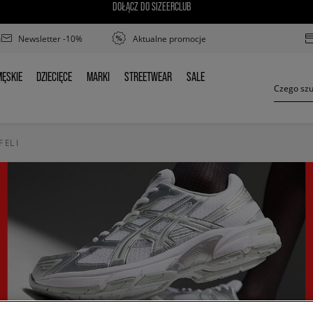
DOŁĄCZ DO SIZEERCLUB
Newsletter -10%
Aktualne promocje
ĘSKIE
DZIECIĘCE
MARKI
STREETWEAR
SALE
MĘSKIE
DZIECIĘCE
MARKI
STREETWEAR
SALE
 EL I