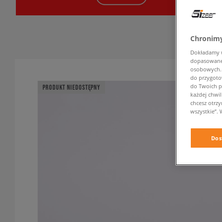
Chronimy
Dokładamy ws
dopasowane 
osobowych. K
do przygoto
do Twoich p
PRODUKT NIEDOSTĘPNY
każdej chwil
chcesz otrz
wszystkie”. 
Dos