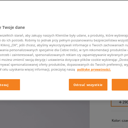
 Twoje dane
zelkich starań, aby zakupy naszych Klientów były udane, a produkty, które wybierają 
do ich potrzeb. Robimy to jednak przy pełnym poszanowaniu bezpieczeństwa wszyst
liknij „OK”, jeśli chcesz, abyśmy wykorzystywali informacje o Twoich zachowaniach na
ADIDAS
wania personalizowanych specjalnie dla Ciebie treści, w tym rekomendacji produktó
otrzeb i zainteresowań, spersonalizowanych reklam czy zapamiętywanie wybranych pre
damskie, 
i możesz zmienić swoją decyzję i ustawienia dotyczące plików cookie wybierając „Dostosu
ymywać spersonalizowanej oferty produktów, dopasowanych do Twoich preferencji, wy
W celu uzyskania więcej informacji, przeczytaj naszą
politykę prywatności.
289,99 
339,99 zł
tosuj
Odrzuć wszystkie
529,99 zł
✛ 29
Kolor:
cza