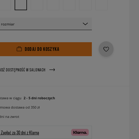
 rozmiar
DODAJ DO KOSZYKA
WDŹ DOSTĘPNOŚĆ W SALONACH
tawa w ciągu
2 - 5 dni roboczych
mowa dostawa od 350 zł
dni na zwrot
Zapłać za 30 dni z Klarną