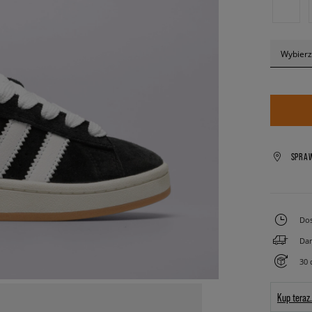
Wybierz
SPRA
Dos
Dar
30 
Kup teraz.