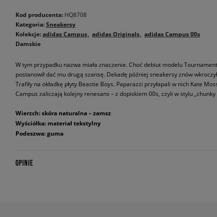
Kod producenta:
HQ8708
Kategoria:
Sneakersy
Kolekcje:
adidas Campus
adidas Originals
adidas Campus 00s
Damskie
W tym przypadku nazwa miała znaczenie. Choć debiut modelu Tournament 
postanowił dać mu drugą szansę. Dekadę później sneakersy znów wkroczył
Trafiły na okładkę płyty Beastie Boys. Paparazzi przyłapali w nich Kate Mo
Campus zaliczają kolejny renesans – z dopiskiem 00s, czyli w stylu „chunky 
Wierzch: skóra naturalna – zamsz
Wyściółka: materiał tekstylny
Podeszwa: guma
OPINIE