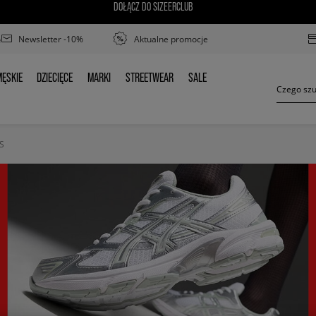
DOŁĄCZ DO SIZEERCLUB
Newsletter -10%
Aktualne promocje
ĘSKIE
DZIECIĘCE
MARKI
STREETWEAR
SALE
MĘSKIE
DZIECIĘCE
MARKI
STREETWEAR
SALE
S