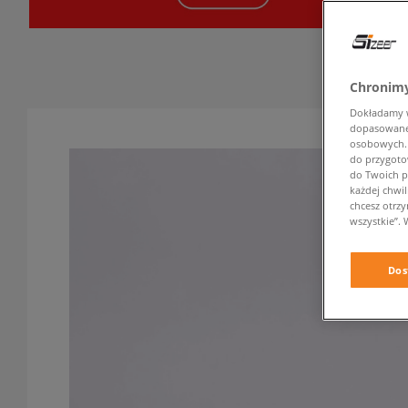
Chronimy
Dokładamy ws
dopasowane 
osobowych. K
do przygoto
do Twoich p
każdej chwil
chcesz otrz
wszystkie”. 
Dos