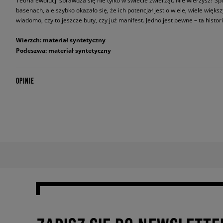
Teoria ewolucji sprawdza się nie tylko w świecie zwierząt. Nie wierzysz? Sp
basenach, ale szybko okazało się, że ich potencjał jest o wiele, wiele większy
wiadomo, czy to jeszcze buty, czy już manifest. Jedno jest pewne – ta histor
Wierzch: materiał syntetyczny
Podeszwa: materiał syntetyczny
OPINIE