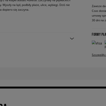
ójrz na klapki adidas Adilette. Zaczynały na pływackich
. Wyszły na ląd, podbiły plaże, ulice, wybiegi. Dziś nie
Zawsze da
ia dopiero się zaczyna.
Czas dosta
umowy spr
30 dni na 
FORMY PŁ
Szczegóły 