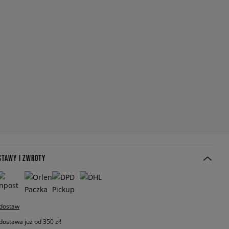
STAWY I ZWROTY
 dostaw
stawa już od 350 zł!