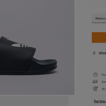
Wybierz
SPRA
Dos
Dar
30 
Kup teraz.