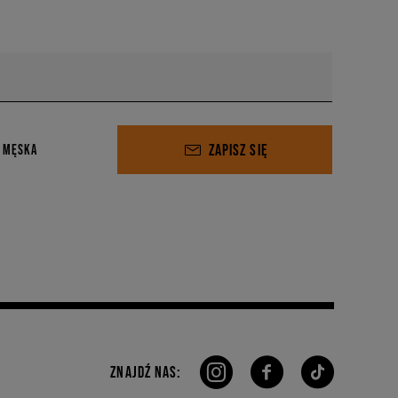
ZAPISZ SIĘ
 MĘSKA
ZNAJDŹ NAS: