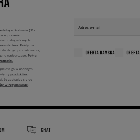
RA
Adres e-mail
edzibą w Krakowie (31-
ane w prawnie
ów i usług własnych.
 newslettera. Każdy ma
u do danych, sprostowania,
OFERTA DAMSKA
OFERTA
Pełną
rganu nadzorczego.
atności.
ajdziesz go w osobnym
produktów
dotyczy
j, że zapisując się do
óły w regulaminie
.
COM
CHAT