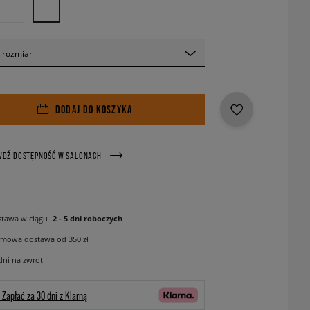
 rozmiar
DODAJ DO KOSZYKA
WDŹ DOSTĘPNOŚĆ W SALONACH
tawa w ciągu
2 - 5 dni roboczych
mowa dostawa od 350 zł
dni na zwrot
Zapłać za 30 dni z Klarną