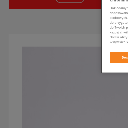
Dokładamy ws
dopasowane 
osobowych. K
do przygoto
do Twoich p
każdej chwil
chcesz otrz
wszystkie”. 
Dos