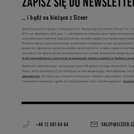
ZAPISZ SIĘ DO NEWSLETTE
… i bądź na bieżąco z Sizeer
Administratorem danych osobowych jest Marketing Investment Group S.A. z si
871), os. Dywizjonu 303 paw. 1, udostępnione powyżej dane będą przetwarz
uzasadnionym interesie administratora, za który uważa się marketing produkt
Podanie danych jest dobrowolne, aczkolwiek niezbędne w celu otrzymywania
prawo do zgłoszenia sprzeciwu wobec przetwarzania, a także żądania dostęp
usunięcia lub ograniczenia przetwarzania oraz prawo wniesienia skargi do o
treść oświadczenia o ochronie prywatności można znaleźć w Polityce pryw
Rabat jest jednorazowy i obowiązuje przez 48 godzin od jego otrzymania. Zn
mailu, który prześlemy Ci po kliknięciu w link aktywacyjny. Kod rabatowy nie 
specjalnych
, nie łączy się z innymi promocjami i akcjami specjalnymi. Pamięta
Szczeg
newslettera wyrażasz zgodę na otrzymywanie treści marketingowych.
+48 12 681 84 84
SKLEP@SIZEER.