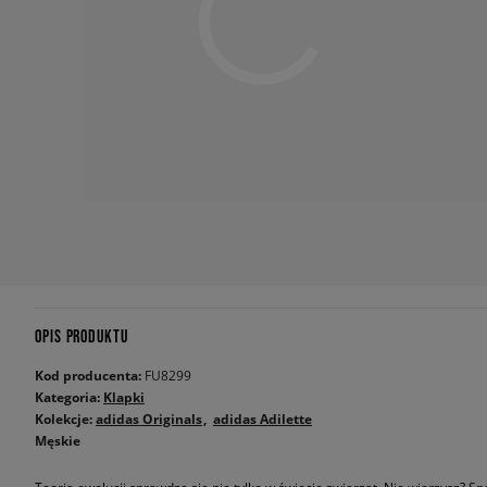
OPIS PRODUKTU
Kod producenta:
FU8299
Kategoria:
Klapki
Kolekcje:
adidas Originals
adidas Adilette
Męskie