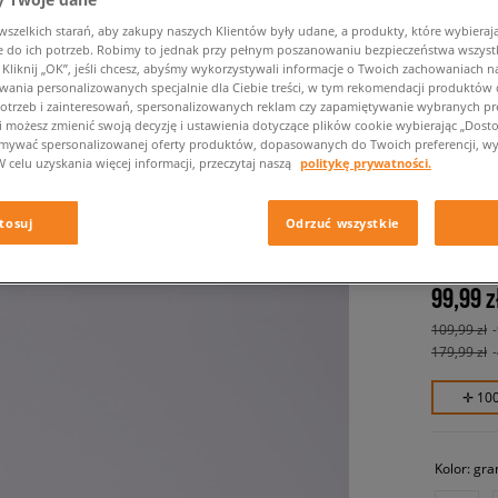
zelkich starań, aby zakupy naszych Klientów były udane, a produkty, które wybierają 
do ich potrzeb. Robimy to jednak przy pełnym poszanowaniu bezpieczeństwa wszyst
liknij „OK”, jeśli chcesz, abyśmy wykorzystywali informacje o Twoich zachowaniach na
wania personalizowanych specjalnie dla Ciebie treści, w tym rekomendacji produktó
otrzeb i zainteresowań, spersonalizowanych reklam czy zapamiętywanie wybranych pre
i możesz zmienić swoją decyzję i ustawienia dotyczące plików cookie wybierając „Dostosu
ymywać spersonalizowanej oferty produktów, dopasowanych do Twoich preferencji, wy
W celu uzyskania więcej informacji, przeczytaj naszą
politykę prywatności.
ADIDAS 
tosuj
Odrzuć wszystkie
męskie, kl
99,99 z
109,99 zł
179,99 zł
✛ 10
Kolor:
gra