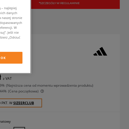
– najlepiej
kich danych
 naszej stronie
w dopasowanych
ferencji. W
j”. Jeśli nie
bierz „Odrzuć
ADILETTE LITE
OK
apki
ł
z VAT
-9%
(najniższa cena od momentu wprowadzenia produktu)
-44%
(Cena początkowa)
0 PKT. W
SIZEERCLUB
natowy