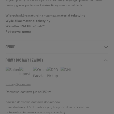
szybko poszły na swoje – przez subkultury, wybiegi i pokolenia. Zamsz,
płótno, gruba podeszwa i status ikony masz w pakiecie.
Wierzch: skóra naturalna – zamsz, materiał tekstylny
Wyściółka: materiał tekstylny
Wkładka: EVA UltraCush™
Podeszwa: guma
OPINIE
FORMY DOSTAWY I ZWROTY
Szczegóły dostaw
Darmowa dostawa już od 350 zł!
Zawsze darmowa dostawa do Salonów
Czas dostawy: 1-5 dni roboczych, licząc od dnia otrzymania
potwierdzenia zawarcia umowy sprzedaży.