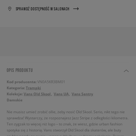
SPRAWDŹ DOSTĘPNOŚĆ W SALONACH
OPIS PRODUKTU
Kod producenta:
VN0A5KR3BM01
Kategoria:
Trampki
Kolekcje:
Vans Old Skool
Vans UA
Vans Sentry
Damskie
Nie musisz umieć zrobić ollie, żeby nosić Old Skool. Serio, nikt tego nie
sprawdza! Wystarczy, że rozpoznajesz Jazz Stripe z odległości kilometra.
Ten zygzak to więcej niż logo – to znak, że wiesz, gdzie urban fashion
spotyka się z historią. Vans stworzył Old Skool dla skaterów, ale buty