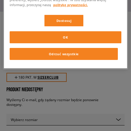
informacji, przeczytaj naszą
politykę prywatności.
Dostosuj
VANS UA SENTRY OLD SKOOL
OK
WC
damskie, trampki
Odrzuć wszystkie
179,99 zł
z VAT
✛ 180 PKT. W
SIZEERCLUB
PRODUKT NIEDOSTĘPNY
Wyślemy Ci e-mail, gdy żądany rozmiar będzie ponownie
dostępny.
Wybierz rozmiar