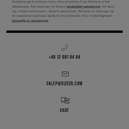
Znajdziesz go w osobnym mailu, który prześlemy Ci po kliknięciu w link
produktów specjalnych
aktywacyjny. Kod rabatowy nie dotyczy
, nie łączy
się z innymi promocjami i akcjami specjalnymi. Pamiętaj, że zapisując się
do newslettera wyrażasz zgodę na otrzymywanie treści marketingowych.
Szczegóły w regulaminie
.
+48 12 681 84 84
SKLEP@SIZEER.COM
CHAT