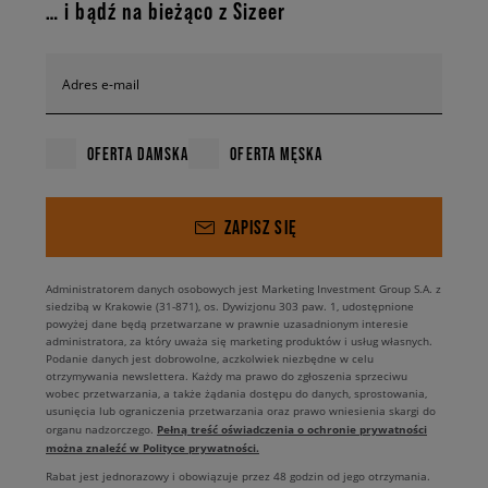
… i bądź na bieżąco z Sizeer
Adres e-mail
OFERTA DAMSKA
OFERTA MĘSKA
ZAPISZ SIĘ
Administratorem danych osobowych jest Marketing Investment Group S.A. z
siedzibą w Krakowie (31-871), os. Dywizjonu 303 paw. 1, udostępnione
powyżej dane będą przetwarzane w prawnie uzasadnionym interesie
administratora, za który uważa się marketing produktów i usług własnych.
Podanie danych jest dobrowolne, aczkolwiek niezbędne w celu
otrzymywania newslettera. Każdy ma prawo do zgłoszenia sprzeciwu
wobec przetwarzania, a także żądania dostępu do danych, sprostowania,
usunięcia lub ograniczenia przetwarzania oraz prawo wniesienia skargi do
Pełną treść oświadczenia o ochronie prywatności
organu nadzorczego.
można znaleźć w Polityce prywatności.
Rabat jest jednorazowy i obowiązuje przez 48 godzin od jego otrzymania.