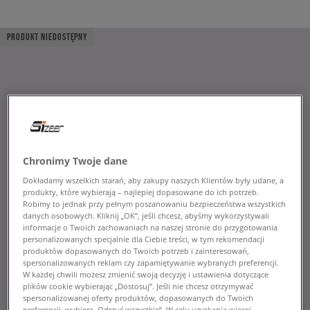
PRODUKT NIEDOSTĘPNY
Chronimy Twoje dane
Dokładamy wszelkich starań, aby zakupy naszych Klientów były udane, a
produkty, które wybierają – najlepiej dopasowane do ich potrzeb.
Robimy to jednak przy pełnym poszanowaniu bezpieczeństwa wszystkich
danych osobowych. Kliknij „OK”, jeśli chcesz, abyśmy wykorzystywali
informacje o Twoich zachowaniach na naszej stronie do przygotowania
personalizowanych specjalnie dla Ciebie treści, w tym rekomendacji
produktów dopasowanych do Twoich potrzeb i zainteresowań,
spersonalizowanych reklam czy zapamiętywanie wybranych preferencji.
W każdej chwili możesz zmienić swoją decyzję i ustawienia dotyczące
plików cookie wybierając „Dostosuj”. Jeśli nie chcesz otrzymywać
spersonalizowanej oferty produktów, dopasowanych do Twoich
preferencji, wybierz „Odrzuć wszystkie”. W celu uzyskania więcej