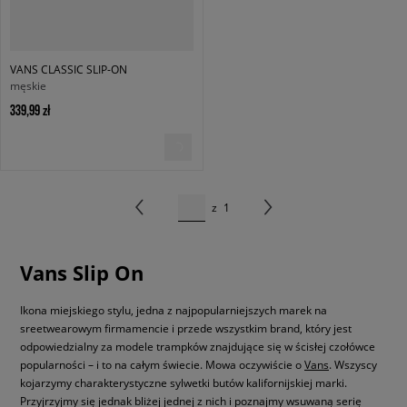
VANS CLASSIC SLIP-ON
męskie
339,99 zł
z
1
Vans Slip On
Ikona miejskiego stylu, jedna z najpopularniejszych marek na
sreetwearowym firmamencie i przede wszystkim brand, który jest
odpowiedzialny za modele trampków znajdujące się w ścisłej czołówce
popularności – i to na całym świecie. Mowa oczywiście o
Vans
. Wszyscy
kojarzymy charakterystyczne sylwetki butów kalifornijskiej marki.
Przyjrzyjmy się jednak bliżej jednej z nich i poznajmy wsuwaną serię