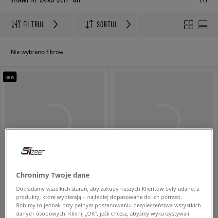
FILTRUJ
SORTUJ
Nie wybrano filtrów.
new
Chronimy Twoje dane
VANS CLASSIC SLIP-ON BLACK/PEWTER CHECKERBOARD
VANS CLASSIC SLIP-ON CHECK MIX MULTI
damskie
damskie
Dokładamy wszelkich starań, aby zakupy naszych Klientów były udane, a
produkty, które wybierają – najlepiej dopasowane do ich potrzeb.
339,99 zł
339,99 zł
Robimy to jednak przy pełnym poszanowaniu bezpieczeństwa wszystkich
danych osobowych. Kliknij „OK”, jeśli chcesz, abyśmy wykorzystywali