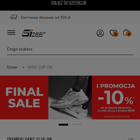
DOŁĄCZ DO SIZEERCLUB
Darmowa dostawa od 350 zł
0
0
Sizeer
>
VANS SLIP-ON
TRAMPKI VANS SLIP-ON
(7)