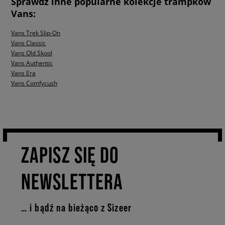
Sprawdź inne popularne kolekcje trampków
Vans:
Vans Trek Slip-On
Vans Classic
Vans Old Skool
Vans Authentic
Vans Era
Vans Comfycush
ZAPISZ SIĘ DO
NEWSLETTERA
… i bądź na bieżąco z Sizeer