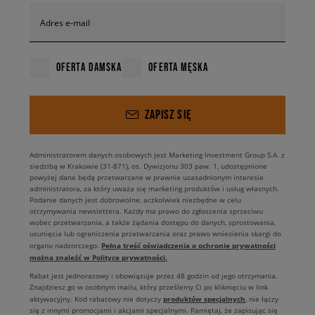
Adres e-mail
OFERTA DAMSKA
OFERTA MĘSKA
ZAPISZ SIĘ
Administratorem danych osobowych jest Marketing Investment Group S.A. z
siedzibą w Krakowie (31-871), os. Dywizjonu 303 paw. 1, udostępnione
powyżej dane będą przetwarzane w prawnie uzasadnionym interesie
administratora, za który uważa się marketing produktów i usług własnych.
Podanie danych jest dobrowolne, aczkolwiek niezbędne w celu
otrzymywania newslettera. Każdy ma prawo do zgłoszenia sprzeciwu
wobec przetwarzania, a także żądania dostępu do danych, sprostowania,
usunięcia lub ograniczenia przetwarzania oraz prawo wniesienia skargi do
Pełną treść oświadczenia o ochronie prywatności
organu nadzorczego.
można znaleźć w Polityce prywatności.
Rabat jest jednorazowy i obowiązuje przez 48 godzin od jego otrzymania.
Znajdziesz go w osobnym mailu, który prześlemy Ci po kliknięciu w link
produktów specjalnych
aktywacyjny. Kod rabatowy nie dotyczy
, nie łączy
się z innymi promocjami i akcjami specjalnymi. Pamiętaj, że zapisując się