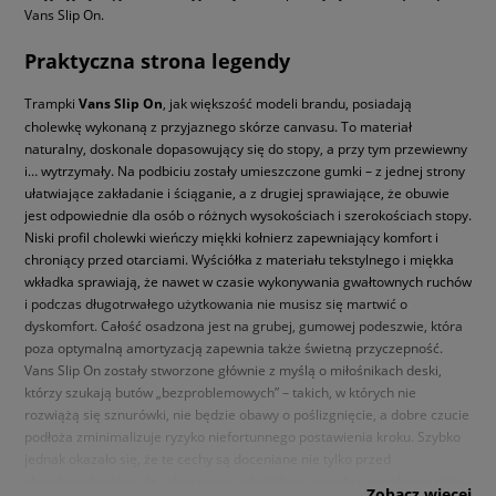
Vans Slip On.
Praktyczna strona legendy
Trampki
Vans Slip On
, jak większość modeli brandu, posiadają
cholewkę wykonaną z przyjaznego skórze canvasu. To materiał
naturalny, doskonale dopasowujący się do stopy, a przy tym przewiewny
i… wytrzymały. Na podbiciu zostały umieszczone gumki – z jednej strony
ułatwiające zakładanie i ściąganie, a z drugiej sprawiające, że obuwie
jest odpowiednie dla osób o różnych wysokościach i szerokościach stopy.
Niski profil cholewki wieńczy miękki kołnierz zapewniający komfort i
chroniący przed otarciami. Wyściółka z materiału tekstylnego i miękka
wkładka sprawiają, że nawet w czasie wykonywania gwałtownych ruchów
i podczas długotrwałego użytkowania nie musisz się martwić o
dyskomfort. Całość osadzona jest na grubej, gumowej podeszwie, która
poza optymalną amortyzacją zapewnia także świetną przyczepność.
Vans Slip On zostały stworzone głównie z myślą o miłośnikach deski,
którzy szukają butów „bezproblemowych” – takich, w których nie
rozwiążą się sznurówki, nie będzie obawy o poślizgnięcie, a dobre czucie
podłoża zminimalizuje ryzyko niefortunnego postawienia kroku. Szybko
jednak okazało się, że te cechy są doceniane nie tylko przed
skateboardzistów, ale także przez miłośników wygody i miejskiego stylu.
Zobacz więcej