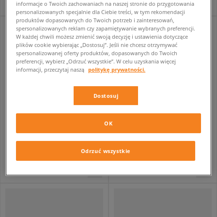
informacje o Twoich zachowaniach na naszej stronie do przygotowania
personalizowanych specjalnie dla Ciebie treści, w tym rekomendacji
produktów dopasowanych do Twoich potrzeb i zainteresowań,
spersonalizowanych reklam czy zapamiętywanie wybranych preferencji.
W każdej chwili możesz zmienić swoją decyzję i ustawienia dotyczące
plików cookie wybierając „Dostosuj”. Jeśli nie chcesz otrzymywać
spersonalizowanej oferty produktów, dopasowanych do Twoich
preferencji, wybierz „Odrzuć wszystkie”. W celu uzyskania więcej
informacji, przeczytaj naszą
politykę prywatności.
Dostosuj
OK
VANS CLASSIC SLIP-ON BEADED WHITE CHECKERBOARD
VANS CLASSIC SLIP-ON BEADED CHECKERBOARD
damskie
damskie
339,99 zł
339,99 zł
Odrzuć wszystkie