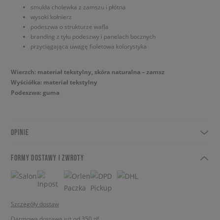
smukła cholewka z zamszu i płótna
wysoki kołnierz
podeszwa o strukturze wafla
branding z tyłu podeszwy i panelach bocznych
przyciągająca uwagę fioletowa kolorystyka
Wierzch: materiał tekstylny, skóra naturalna – zamsz
Wyściółka: materiał tekstylny
Podeszwa: guma
OPINIE
FORMY DOSTAWY I ZWROTY
Szczegóły dostaw
Darmowa dostawa już od 350 zł!