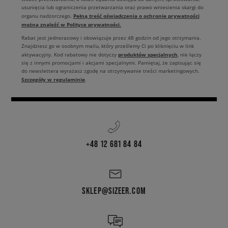
usunięcia lub ograniczenia przetwarzania oraz prawo wniesienia skargi do
Pełną treść oświadczenia o ochronie prywatności
organu nadzorczego.
można znaleźć w Polityce prywatności.
Rabat jest jednorazowy i obowiązuje przez 48 godzin od jego otrzymania.
Znajdziesz go w osobnym mailu, który prześlemy Ci po kliknięciu w link
produktów specjalnych
aktywacyjny. Kod rabatowy nie dotyczy
, nie łączy
się z innymi promocjami i akcjami specjalnymi. Pamiętaj, że zapisując się
do newslettera wyrażasz zgodę na otrzymywanie treści marketingowych.
Szczegóły w regulaminie
.
+48 12 681 84 84
SKLEP@SIZEER.COM