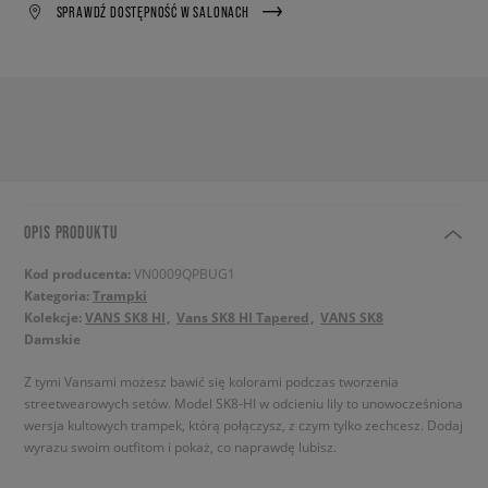
SPRAWDŹ DOSTĘPNOŚĆ W SALONACH
OPIS PRODUKTU
Kod producenta:
VN0009QPBUG1
Kategoria:
Trampki
Kolekcje:
VANS SK8 HI
Vans SK8 HI Tapered
VANS SK8
Damskie
Z tymi Vansami możesz bawić się kolorami podczas tworzenia
streetwearowych setów. Model SK8-HI w odcieniu lily to unowocześniona
wersja kultowych trampek, którą połączysz, z czym tylko zechcesz. Dodaj
wyrazu swoim outfitom i pokaż, co naprawdę lubisz.