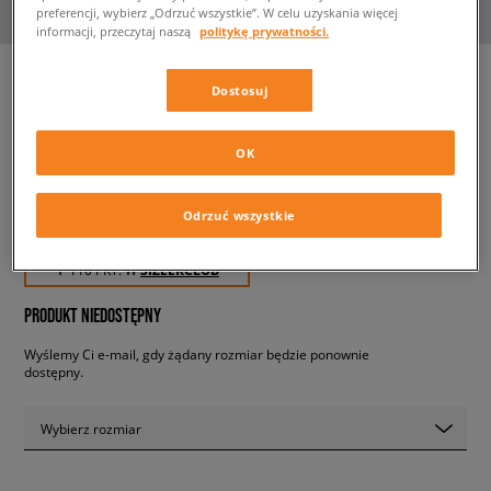
preferencji, wybierz „Odrzuć wszystkie”. W celu uzyskania więcej
informacji, przeczytaj naszą
politykę prywatności.
Dostosuj
VANS SK8-HI TAPERED
damskie, trampki
OK
109,99 zł
Odrzuć wszystkie
z VAT
✛ 110 PKT. W
SIZEERCLUB
PRODUKT NIEDOSTĘPNY
Wyślemy Ci e-mail, gdy żądany rozmiar będzie ponownie
dostępny.
Wybierz rozmiar