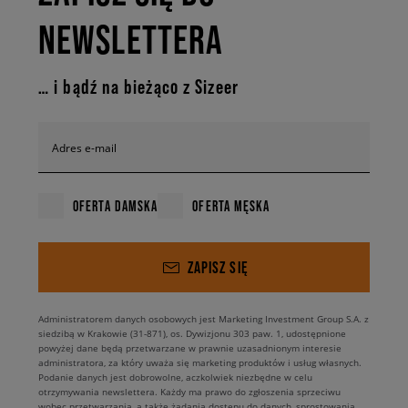
NEWSLETTERA
… i bądź na bieżąco z Sizeer
Adres e-mail
OFERTA DAMSKA
OFERTA MĘSKA
ZAPISZ SIĘ
Administratorem danych osobowych jest Marketing Investment Group S.A. z
siedzibą w Krakowie (31-871), os. Dywizjonu 303 paw. 1, udostępnione
powyżej dane będą przetwarzane w prawnie uzasadnionym interesie
administratora, za który uważa się marketing produktów i usług własnych.
Podanie danych jest dobrowolne, aczkolwiek niezbędne w celu
otrzymywania newslettera. Każdy ma prawo do zgłoszenia sprzeciwu
wobec przetwarzania, a także żądania dostępu do danych, sprostowania,