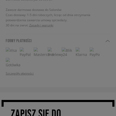
Zawsze darmowa dostawa do Salonów
Czas dostawy: 1-5 dni roboczych, licząc od dnia otrzymania
potwierdzenia zawarcia umowy sprzedaży.
30 dni na zwrot.
Zasady i warunki
FORMY PŁATNOŚCI
Szczegóły płatności
ZAPISZ SIĘ DO