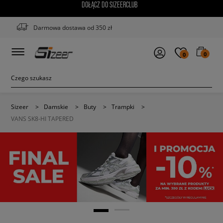
DOŁĄCZ DO SIZEERCLUB
Darmowa dostawa od 350 zł
0
0
Sizeer
>
Damskie
>
Buty
>
Trampki
>
VANS SK8-HI TAPERED