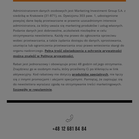
Administratorem danych osobowych jest Marketing Investment Group S.A. z
siedzibą w Krakowie (31-871), os. Dywizjonu 303 paw. 1, udostępnione
powyżej dane będą przetwarzane w prawnie uzasadnionym interesie
administratora, za który uważa się marketing produktów i usług własnych.
Podanie danych jest dobrowolne, aczkolwiek niezbędne w celu
otrzymywania newslettera. Każdy ma prawo do zgłoszenia sprzeciwu
wobec przetwarzania, a także żądania dostępu do danych, sprostowania,
usunięcia lub ograniczenia przetwarzania oraz prawo wniesienia skargi do
Pełną treść oświadczenia o ochronie prywatności
organu nadzorczego.
można znaleźć w Polityce prywatności.
Rabat jest jednorazowy i obowiązuje przez 48 godzin od jego otrzymania.
Znajdziesz go w osobnym mailu, który prześlemy Ci po kliknięciu w link
produktów specjalnych
aktywacyjny. Kod rabatowy nie dotyczy
, nie łączy
się z innymi promocjami i akcjami specjalnymi. Pamiętaj, że zapisując się
do newslettera wyrażasz zgodę na otrzymywanie treści marketingowych.
Szczegóły w regulaminie
.
+48 12 681 84 84