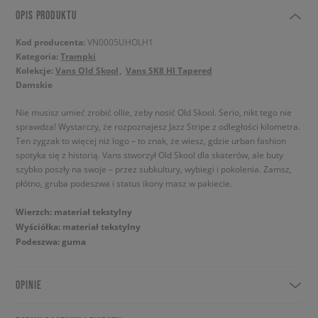
OPIS PRODUKTU
Kod producenta:
VN0005UHOLH1
Kategoria:
Trampki
Kolekcje:
Vans Old Skool
Vans SK8 HI Tapered
Damskie
Nie musisz umieć zrobić ollie, żeby nosić Old Skool. Serio, nikt tego nie
sprawdza! Wystarczy, że rozpoznajesz Jazz Stripe z odległości kilometra.
Ten zygzak to więcej niż logo – to znak, że wiesz, gdzie urban fashion
spotyka się z historią. Vans stworzył Old Skool dla skaterów, ale buty
szybko poszły na swoje – przez subkultury, wybiegi i pokolenia. Zamsz,
płótno, gruba podeszwa i status ikony masz w pakiecie.
Wierzch: materiał tekstylny
Wyściółka: materiał tekstylny
Podeszwa: guma
OPINIE