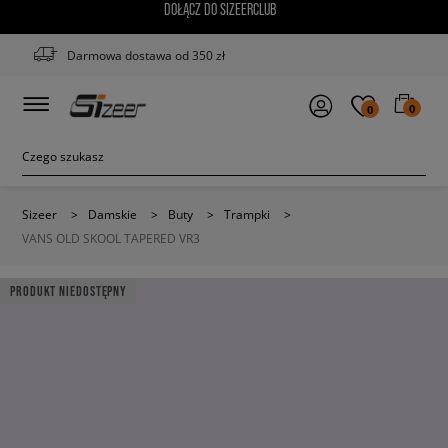
DOŁĄCZ DO SIZEERCLUB
Darmowa dostawa od 350 zł
0
0
Sizeer
>
Damskie
>
Buty
>
Trampki
>
VANS OLD SKOOL TAPERED VR3
PRODUKT NIEDOSTĘPNY