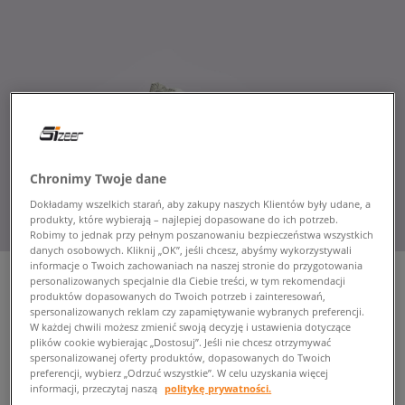
Chronimy Twoje dane
Dokładamy wszelkich starań, aby zakupy naszych Klientów były udane, a
produkty, które wybierają – najlepiej dopasowane do ich potrzeb.
Robimy to jednak przy pełnym poszanowaniu bezpieczeństwa wszystkich
danych osobowych. Kliknij „OK”, jeśli chcesz, abyśmy wykorzystywali
informacje o Twoich zachowaniach na naszej stronie do przygotowania
personalizowanych specjalnie dla Ciebie treści, w tym rekomendacji
produktów dopasowanych do Twoich potrzeb i zainteresowań,
spersonalizowanych reklam czy zapamiętywanie wybranych preferencji.
VANS OLD SKOOL TAPERED
W każdej chwili możesz zmienić swoją decyzję i ustawienia dotyczące
VR3
plików cookie wybierając „Dostosuj”. Jeśli nie chcesz otrzymywać
damskie, trampki
spersonalizowanej oferty produktów, dopasowanych do Twoich
preferencji, wybierz „Odrzuć wszystkie”. W celu uzyskania więcej
informacji, przeczytaj naszą
politykę prywatności.