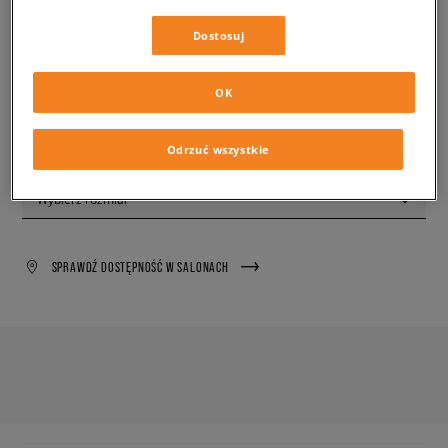
194,99 zł
z VAT
Dostosuj
✛ 195 PKT. W
SIZEERCLUB
OK
PRODUKT NIEDOSTĘPNY
Wyślemy Ci e-mail, gdy żądany rozmiar będzie ponownie
dostępny.
Odrzuć wszystkie
Wybierz rozmiar
SPRAWDŹ DOSTĘPNOŚĆ W SALONACH