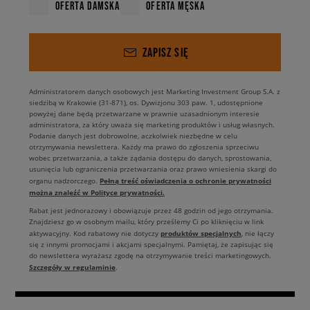
OFERTA DAMSKA
OFERTA MĘSKA
ZAPISZ SIĘ
Administratorem danych osobowych jest Marketing Investment Group S.A. z
siedzibą w Krakowie (31-871), os. Dywizjonu 303 paw. 1, udostępnione
powyżej dane będą przetwarzane w prawnie uzasadnionym interesie
administratora, za który uważa się marketing produktów i usług własnych.
Podanie danych jest dobrowolne, aczkolwiek niezbędne w celu
otrzymywania newslettera. Każdy ma prawo do zgłoszenia sprzeciwu
wobec przetwarzania, a także żądania dostępu do danych, sprostowania,
usunięcia lub ograniczenia przetwarzania oraz prawo wniesienia skargi do
Pełną treść oświadczenia o ochronie prywatności
organu nadzorczego.
można znaleźć w Polityce prywatności.
Rabat jest jednorazowy i obowiązuje przez 48 godzin od jego otrzymania.
Znajdziesz go w osobnym mailu, który prześlemy Ci po kliknięciu w link
produktów specjalnych
aktywacyjny. Kod rabatowy nie dotyczy
, nie łączy
się z innymi promocjami i akcjami specjalnymi. Pamiętaj, że zapisując się
do newslettera wyrażasz zgodę na otrzymywanie treści marketingowych.
Szczegóły w regulaminie
.