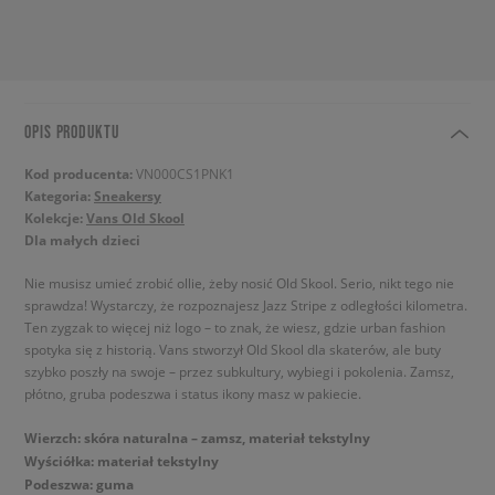
OPIS PRODUKTU
Kod producenta:
VN000CS1PNK1
Kategoria:
Sneakersy
Kolekcje:
Vans Old Skool
Dla małych dzieci
Nie musisz umieć zrobić ollie, żeby nosić Old Skool. Serio, nikt tego nie
sprawdza! Wystarczy, że rozpoznajesz Jazz Stripe z odległości kilometra.
Ten zygzak to więcej niż logo – to znak, że wiesz, gdzie urban fashion
spotyka się z historią. Vans stworzył Old Skool dla skaterów, ale buty
szybko poszły na swoje – przez subkultury, wybiegi i pokolenia. Zamsz,
płótno, gruba podeszwa i status ikony masz w pakiecie.
Wierzch: skóra naturalna – zamsz, materiał tekstylny
Wyściółka: materiał tekstylny
Podeszwa: guma