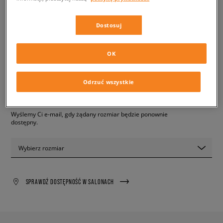
VANS OLD SKOOL
dziecięce, sneakersy
Dostosuj
119,99 zł
OK
z VAT
✛ 120 PKT. W
SIZEERCLUB
Odrzuć wszystkie
PRODUKT NIEDOSTĘPNY
Wyślemy Ci e-mail, gdy żądany rozmiar będzie ponownie
dostępny.
Wybierz rozmiar
SPRAWDŹ DOSTĘPNOŚĆ W SALONACH