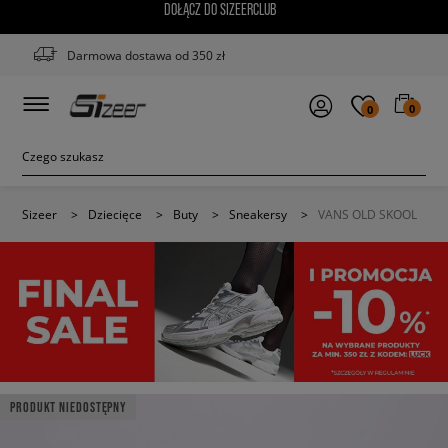
DOŁĄCZ DO SIZEERCLUB
Darmowa dostawa od 350 zł
0
0
Sizeer
>
Dziecięce
>
Buty
>
Sneakersy
>
VANS OLD SKOOL
PRODUKT NIEDOSTĘPNY