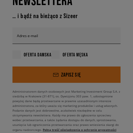
NEWSLETTERA
… i bądź na bieżąco z Sizeer
Adres e-mail
OFERTA DAMSKA
OFERTA MĘSKA
ZAPISZ SIĘ
Administratorem danych osobowych jest Marketing Investment Group S.A. z
siedzibą w Krakowie (31-871), os. Dywizjonu 303 paw. 1, udostępnione
powyżej dane będą przetwarzane w prawnie uzasadnionym interesie
administratora, za który uważa się marketing produktów i usług własnych.
Podanie danych jest dobrowolne, aczkolwiek niezbędne w celu
otrzymywania newslettera. Każdy ma prawo do zgłoszenia sprzeciwu
wobec przetwarzania, a także żądania dostępu do danych, sprostowania,
usunięcia lub ograniczenia przetwarzania oraz prawo wniesienia skargi do
Pełną treść oświadczenia o ochronie prywatności
organu nadzorczego.