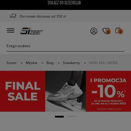
DOŁĄCZ DO SIZEERCLUB
Darmowa dostawa od 350 zł
0
0
Sizeer
>
Męskie
>
Buty
>
Sneakersy
>
VANS KNU SKOOL