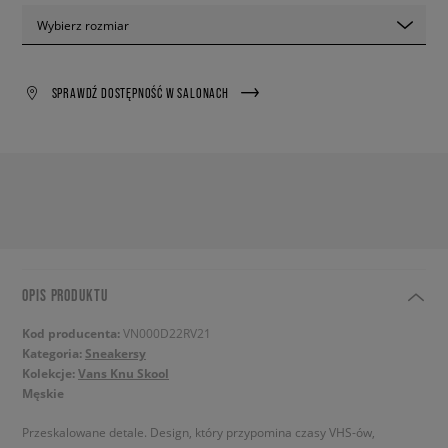
Wybierz rozmiar
SPRAWDŹ DOSTĘPNOŚĆ W SALONACH
OPIS PRODUKTU
Kod producenta:
VN000D22RV21
Kategoria:
Sneakersy
Kolekcje:
Vans Knu Skool
Męskie
Przeskalowane detale. Design, który przypomina czasy VHS-ów,