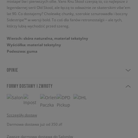
mixtape'ów i pierwszych ollie. Vans Knu Skool czerpią to, co najlepsze z
legendarnej serii Old Skool, ale łączą to odważnie ze skaterskim vibe'em
lat 90. Co dostajemy? Cholewkę chunky, szerokie sznurowadła i boczny
Sidestripe™ w wersji bold. To coś dla fanów retronostalgii – ale tych,
którzy lubią wychodzić przed szereg.
Wierzch: skóra naturalna, materiał tekstylny
Wyściółka: materiał tekstylny
Podeszwa: guma
OPINIE
FORMY DOSTAWY I ZWROTY
Szczegóły dostaw
Darmowa dostawa już od 350 zł!
Zawsze darmowa dostawa do Salonów