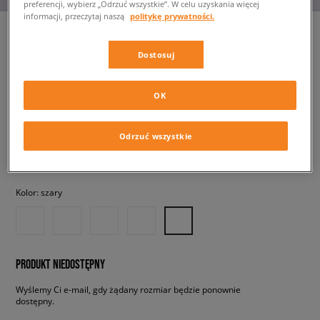
preferencji, wybierz „Odrzuć wszystkie”. W celu uzyskania więcej
informacji, przeczytaj naszą
politykę prywatności.
Dostosuj
VANS KNU SKOOL
męskie, sneakersy
OK
219,99 zł
z VAT
Odrzuć wszystkie
✛ 220 PKT. W
SIZEERCLUB
Kolor:
szary
PRODUKT NIEDOSTĘPNY
Wyślemy Ci e-mail, gdy żądany rozmiar będzie ponownie
dostępny.