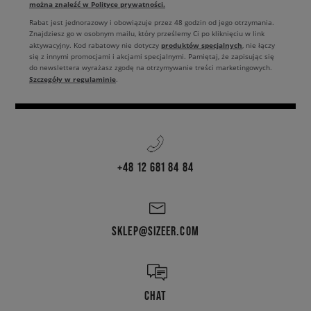
można znaleźć w Polityce prywatności.
Rabat jest jednorazowy i obowiązuje przez 48 godzin od jego otrzymania.
Znajdziesz go w osobnym mailu, który prześlemy Ci po kliknięciu w link
produktów specjalnych
aktywacyjny. Kod rabatowy nie dotyczy
, nie łączy
się z innymi promocjami i akcjami specjalnymi. Pamiętaj, że zapisując się
do newslettera wyrażasz zgodę na otrzymywanie treści marketingowych.
Szczegóły w regulaminie
.
+48 12 681 84 84
SKLEP@SIZEER.COM
CHAT