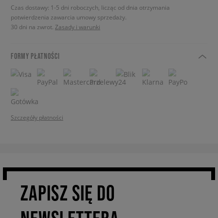
Czas dostawy: 1-5 dni roboczych, licząc od dnia otrzymania
potwierdzenia zawarcia umowy sprzedaży.
30 dni na zwrot.
Zasady i warunki
FORMY PŁATNOŚCI
Szczegóły płatności
ZAPISZ SIĘ DO