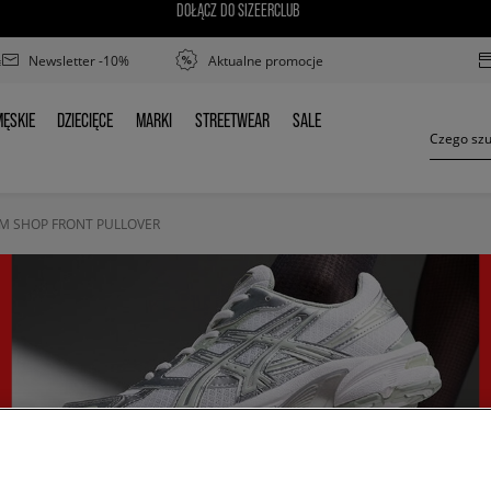
DOŁĄCZ DO SIZEERCLUB
Newsletter -10%
Aktualne promocje
ĘSKIE
DZIECIĘCE
MARKI
STREETWEAR
SALE
MĘSKIE
DZIECIĘCE
MARKI
STREETWEAR
SALE
EM SHOP FRONT PULLOVER