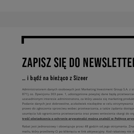
ZAPISZ SIĘ DO NEWSLETTE
… i bądź na bieżąco z Sizeer
Administratorem danych osobowych jest Marketing Investment Group S.A. z si
871), os. Dywizjonu 303 paw. 1, udostępnione powyżej dane będą przetwarz
uzasadnionym interesie administratora, za który uważa się marketing produkt
Podanie danych jest dobrowolne, aczkolwiek niezbędne w celu otrzymywania
prawo do zgłoszenia sprzeciwu wobec przetwarzania, a także żądania dostęp
usunięcia lub ograniczenia przetwarzania oraz prawo wniesienia skargi do o
treść oświadczenia o ochronie prywatności można znaleźć w Polityce pryw
Rabat jest jednorazowy i obowiązuje przez 48 godzin od jego otrzymania. Zn
mailu, który prześlemy Ci po kliknięciu w link aktywacyjny. Kod rabatowy nie 