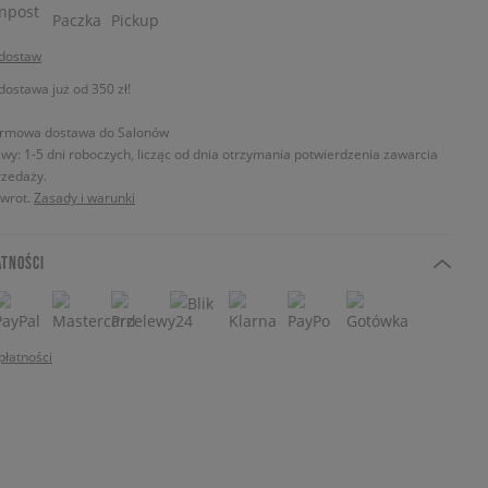
 dostaw
stawa już od 350 zł!
rmowa dostawa do Salonów
wy: 1-5 dni roboczych, licząc od dnia otrzymania potwierdzenia zawarcia
zedaży.
zwrot.
Zasady i warunki
ATNOŚCI
płatności