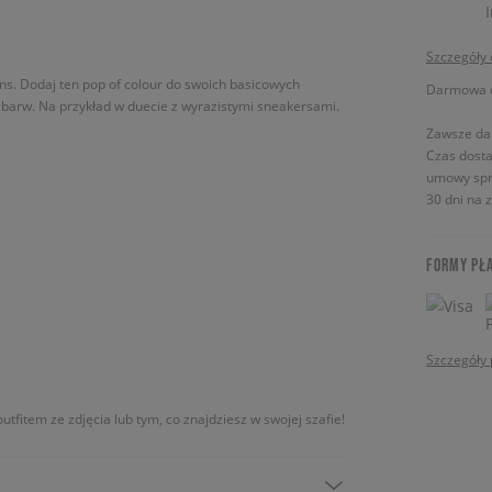
Szczegóły
Vans. Dodaj ten pop of colour do swoich basicowych
Darmowa do
ch barw. Na przykład w duecie z wyrazistymi sneakersami.
Zawsze da
Czas dosta
umowy spr
30 dni na 
FORMY PŁ
Szczegóły 
utfitem ze zdjęcia lub tym, co znajdziesz w swojej szafie!