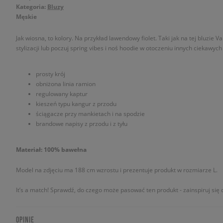
Kategoria:
Bluzy
Męskie
Jak wiosna, to kolory. Na przykład lawendowy fiolet. Taki jak na tej bluzie 
stylizacji lub poczuj spring vibes i noś hoodie w otoczeniu innych ciekawy
prosty krój
obniżona linia ramion
regulowany kaptur
kieszeń typu kangur z przodu
ściągacze przy mankietach i na spodzie
brandowe napisy z przodu i z tyłu
Materiał: 100% bawełna
Model na zdjęciu ma 188 cm wzrostu i prezentuje produkt w rozmiarze L.
It’s a match! Sprawdź, do czego może pasować ten produkt - zainspiruj się o
OPINIE