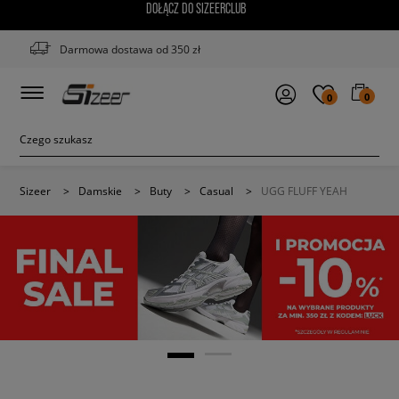
DOŁĄCZ DO SIZEERCLUB
Darmowa dostawa od 350 zł
0
0
Sizeer
>
Damskie
>
Buty
>
Casual
>
UGG FLUFF YEAH