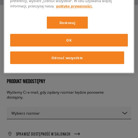
preferencji, wybierz „Odrzuć wszystkie”. W celu uzyskania więcej
informacji, przeczytaj naszą
politykę prywatności.
Dostosuj
UGG FLUFF YEAH
damskie, casual
OK
259,99 zł
z VAT
Odrzuć wszystkie
✛ 260 PKT. W
SIZEERCLUB
PRODUKT NIEDOSTĘPNY
Wyślemy Ci e-mail, gdy żądany rozmiar będzie ponownie
dostępny.
Wybierz rozmiar
SPRAWDŹ DOSTĘPNOŚĆ W SALONACH