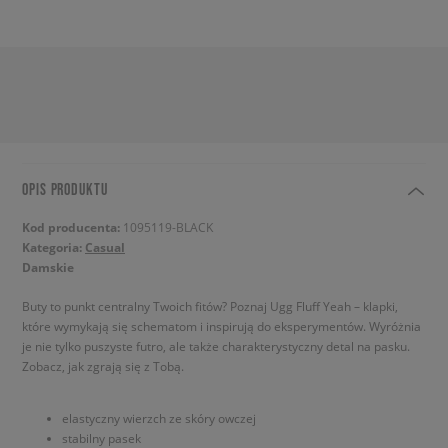
OPIS PRODUKTU
Kod producenta:
1095119-BLACK
Kategoria:
Casual
Damskie
Buty to punkt centralny Twoich fitów? Poznaj Ugg Fluff Yeah – klapki,
które wymykają się schematom i inspirują do eksperymentów. Wyróżnia
je nie tylko puszyste futro, ale także charakterystyczny detal na pasku.
Zobacz, jak zgrają się z Tobą.
elastyczny wierzch ze skóry owczej
stabilny pasek