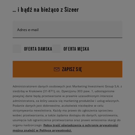
… i bądź na bieżąco z Sizeer
Adres e-mail
OFERTA DAMSKA
OFERTA MĘSKA
ZAPISZ SIĘ
Administratorem danych osobowych jest Marketing Investment Group S.A. z
siedzibą w Krakowie (31-871), os. Dywizjonu 303 paw. 1, udostępnione
powyżej dane będą przetwarzane w prawnie uzasadnionym interesie
administratora, za który uważa się marketing produktów i usług własnych.
Podanie danych jest dobrowolne, aczkolwiek niezbędne w celu
otrzymywania newslettera. Każdy ma prawo do zgłoszenia sprzeciwu
wobec przetwarzania, a także żądania dostępu do danych, sprostowania,
usunięcia lub ograniczenia przetwarzania oraz prawo wniesienia skargi do
Pełną treść oświadczenia o ochronie prywatności
organu nadzorczego.
można znaleźć w Polityce prywatności.