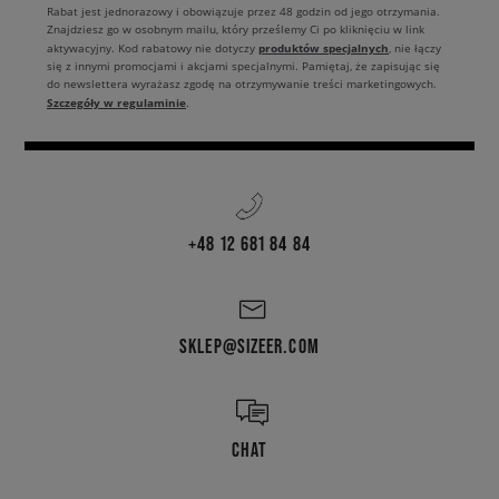
Rabat jest jednorazowy i obowiązuje przez 48 godzin od jego otrzymania.
Znajdziesz go w osobnym mailu, który prześlemy Ci po kliknięciu w link
produktów specjalnych
aktywacyjny. Kod rabatowy nie dotyczy
, nie łączy
się z innymi promocjami i akcjami specjalnymi. Pamiętaj, że zapisując się
do newslettera wyrażasz zgodę na otrzymywanie treści marketingowych.
Szczegóły w regulaminie
.
+48 12 681 84 84
SKLEP@SIZEER.COM
CHAT