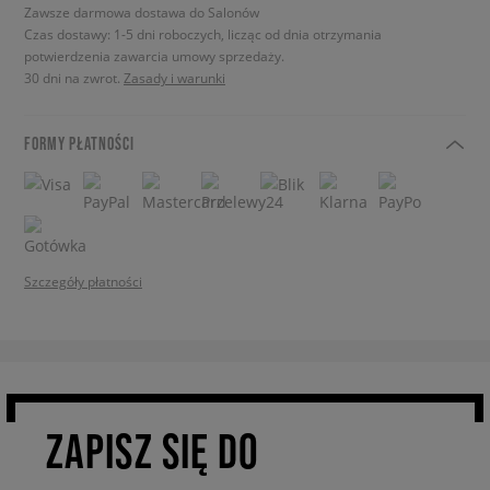
Zawsze darmowa dostawa do Salonów
Czas dostawy: 1-5 dni roboczych, licząc od dnia otrzymania
potwierdzenia zawarcia umowy sprzedaży.
30 dni na zwrot.
Zasady i warunki
FORMY PŁATNOŚCI
Szczegóły płatności
ZAPISZ SIĘ DO