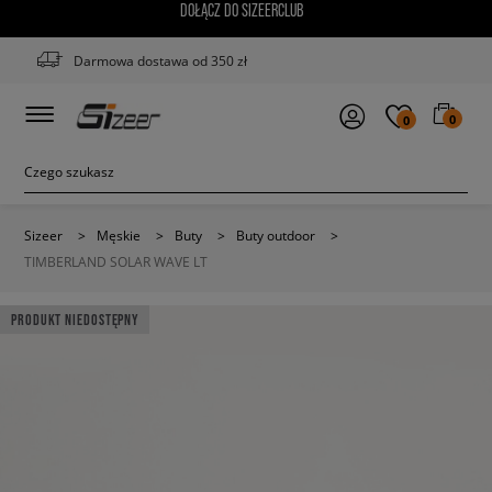
DOŁĄCZ DO SIZEERCLUB
Darmowa dostawa od 350 zł
0
0
Sizeer
>
Męskie
>
Buty
>
Buty outdoor
>
TIMBERLAND SOLAR WAVE LT
PRODUKT NIEDOSTĘPNY