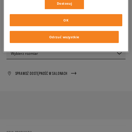
Dostosuj
✛ 350 PKT. W
SIZEERCLUB
OK
PRODUKT NIEDOSTĘPNY
Wyślemy Ci e-mail, gdy żądany rozmiar będzie ponownie
Odrzuć wszystkie
dostępny.
Wybierz rozmiar
SPRAWDŹ DOSTĘPNOŚĆ W SALONACH