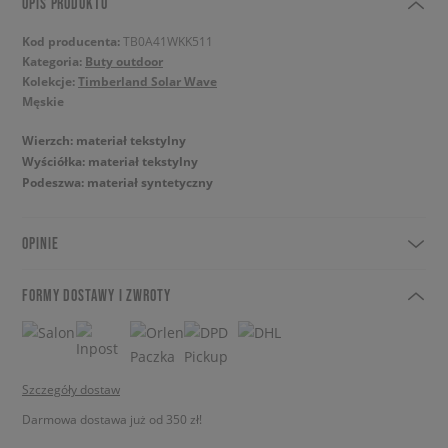
OPIS PRODUKTU
Kod producenta:
TB0A41WKK511
Kategoria:
Buty outdoor
Kolekcje:
Timberland Solar Wave
Męskie
Wierzch: materiał tekstylny
Wyściółka: materiał tekstylny
Podeszwa: materiał syntetyczny
OPINIE
FORMY DOSTAWY I ZWROTY
Szczegóły dostaw
Darmowa dostawa już od 350 zł!