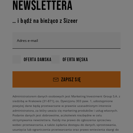
NEWSLETTERA
… i bądź na bieżąco z Sizeer
Adres e-mail
OFERTA DAMSKA
OFERTA MĘSKA
ZAPISZ SIĘ
Administratorem danych osobowych jest Marketing Investment Group S.A. z
siedzibą w Krakowie (31-871), os. Dywizjonu 303 paw. 1, udostępnione
powyżej dane będą przetwarzane w prawnie uzasadnionym interesie
administratora, za który uważa się marketing produktów i usług własnych.
Podanie danych jest dobrowolne, aczkolwiek niezbędne w celu
otrzymywania newslettera. Każdy ma prawo do zgłoszenia sprzeciwu
wobec przetwarzania, a także żądania dostępu do danych, sprostowania,
usunięcia lub ograniczenia przetwarzania oraz prawo wniesienia skargi do