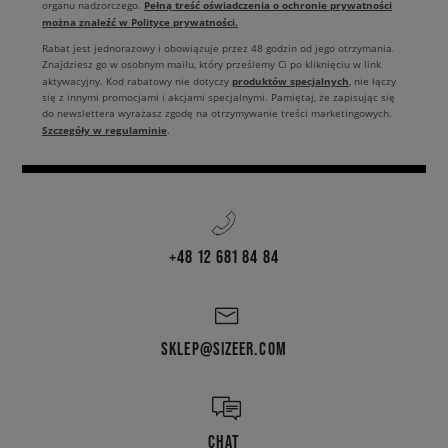
Pełną treść oświadczenia o ochronie prywatności
organu nadzorczego.
można znaleźć w Polityce prywatności.
Rabat jest jednorazowy i obowiązuje przez 48 godzin od jego otrzymania.
Znajdziesz go w osobnym mailu, który prześlemy Ci po kliknięciu w link
produktów specjalnych
aktywacyjny. Kod rabatowy nie dotyczy
, nie łączy
się z innymi promocjami i akcjami specjalnymi. Pamiętaj, że zapisując się
do newslettera wyrażasz zgodę na otrzymywanie treści marketingowych.
Szczegóły w regulaminie
.
+48 12 681 84 84
SKLEP@SIZEER.COM
CHAT