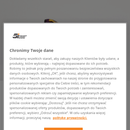
Chronimy Twoje dane
Dokładamy wszelkich starań, aby zakupy naszych Klientów były udane, a
produkty, które wybierają – najlepiej dopasowane do ich potrzeb.
Robimy to jednak przy pełnym poszanowaniu bezpieczeństwa wszystkich
danych osobowych. Kliknij „OK”, jeśli chcesz, abyśmy wykorzystywali
informacje o Twoich zachowaniach na naszej stronie do przygotowania
personalizowanych specjalnie dla Ciebie treści, w tym rekomendacji
produktów dopasowanych do Twoich potrzeb i zainteresowań,
spersonalizowanych reklam czy zapamiętywanie wybranych preferencji.
W każdej chwili możesz zmienić swoją decyzję i ustawienia dotyczące
TIMBERLAND SOLAR WAVE LT
plików cookie wybierając „Dostosuj”. Jeśli nie chcesz otrzymywać
spersonalizowanej oferty produktów, dopasowanych do Twoich
męskie, buty outdoor
preferencji, wybierz „Odrzuć wszystkie”. W celu uzyskania więcej
informacji, przeczytaj naszą
politykę prywatności.
349,99 zł
z VAT