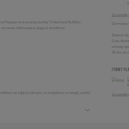
Szczegóły
mu! Postaw na kraciastą kurtkę Timberland Buffalo i
Darmowa do
też na nowo zdefuniujesz pojęcie komfortu!
Zawsze da
Czas dosta
umowy spr
30 dni na 
FORMY PŁ
utfitem ze zdjęcia lub tym, co znajdziesz w swojej szafie!
Szczegóły 