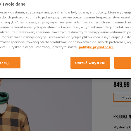
 Twoje dane
zelkich starań, aby zakupy naszych Klientów były udane, a produkty, które wybierają 
do ich potrzeb. Robimy to jednak przy pełnym poszanowaniu bezpieczeństwa wszyst
liknij „OK”, jeśli chcesz, abyśmy wykorzystywali informacje o Twoich zachowaniach na
wania personalizowanych specjalnie dla Ciebie treści, w tym rekomendacji produktó
otrzeb i zainteresowań, spersonalizowanych reklam czy zapamiętywanie wybranych pre
i możesz zmienić swoją decyzję i ustawienia dotyczące plików cookie wybierając „Dostosu
ymywać spersonalizowanej oferty produktów, dopasowanych do Twoich preferencji, wy
W celu uzyskania więcej informacji, przeczytaj naszą
politykę prywatności.
TIMBER
SHERPA
tosuj
Odrzuć wszystkie
męskie, k
849,99 
✛ 85
PRODUKT N
Wyślemy Ci