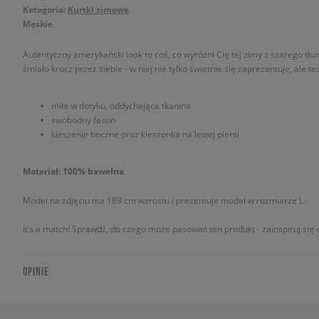
Kategoria:
Kurtki zimowe
Męskie
Autentyczny amerykański look to coś, co wyróżni Cię tej zimy z szarego tłu
śmiało krocz przez siebie - w niej nie tylko świetnie się zaprezentuje, ale 
miła w dotyku, oddychająca tkanina
swobodny fason
kieszenie boczne oraz kieszonka na lewej piersi
Materiał: 100% bawełna
Model na zdjęciu ma 189 cm wzrostu i prezentuje model w rozmiarze L.
It’s a match! Sprawdź, do czego może pasować ten produkt - zainspiruj się o
OPINIE