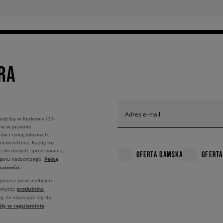
RA
Adres e-mail
edzibą w Krakowie (31-
ane w prawnie
ów i usług własnych.
 newslettera. Każdy ma
u do danych, sprostowania,
OFERTA DAMSKA
OFERTA
Pełną
rganu nadzorczego.
atności.
ajdziesz go w osobnym
produktów
dotyczy
j, że zapisując się do
óły w regulaminie
.