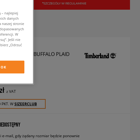
– najlepiej
kich danych
 naszej stronie
w dopasowanych
ferencji. W
j”. Jeśli nie
bierz „Odrzuć
LAND KURTKA BUFFALO PLAID
 LINED
OK
urtki zimowe
zł
z VAT
0 PKT. W
SIZEERCLUB
IEDOSTĘPNY
 e-mail, gdy żądany rozmiar będzie ponownie