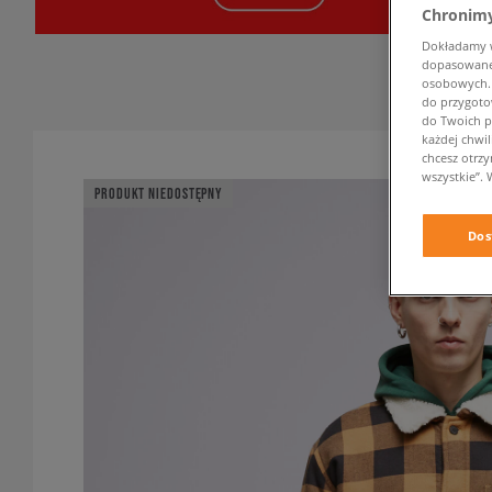
Chronimy
Dokładamy ws
dopasowane 
osobowych. K
do przygoto
do Twoich p
każdej chwil
chcesz otrz
wszystkie”. 
PRODUKT NIEDOSTĘPNY
Dos