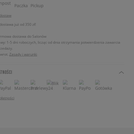
 dostaw
stawa już od 350 zł!
rmowa dostawa do Salonów
wy: 1-5 dni roboczych, licząc od dnia otrzymania potwierdzenia zawarcia
zedaży.
zwrot.
Zasady i warunki
ATNOŚCI
płatności