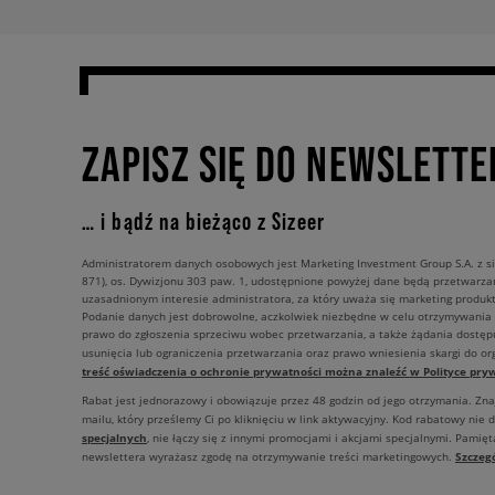
ZAPISZ SIĘ DO NEWSLETTE
… i bądź na bieżąco z Sizeer
Administratorem danych osobowych jest Marketing Investment Group S.A. z si
871), os. Dywizjonu 303 paw. 1, udostępnione powyżej dane będą przetwarz
uzasadnionym interesie administratora, za który uważa się marketing produkt
Podanie danych jest dobrowolne, aczkolwiek niezbędne w celu otrzymywania
prawo do zgłoszenia sprzeciwu wobec przetwarzania, a także żądania dostęp
usunięcia lub ograniczenia przetwarzania oraz prawo wniesienia skargi do o
treść oświadczenia o ochronie prywatności można znaleźć w Polityce pryw
Rabat jest jednorazowy i obowiązuje przez 48 godzin od jego otrzymania. Zn
mailu, który prześlemy Ci po kliknięciu w link aktywacyjny. Kod rabatowy nie 
specjalnych
, nie łączy się z innymi promocjami i akcjami specjalnymi. Pamięta
Szczeg
newslettera wyrażasz zgodę na otrzymywanie treści marketingowych.