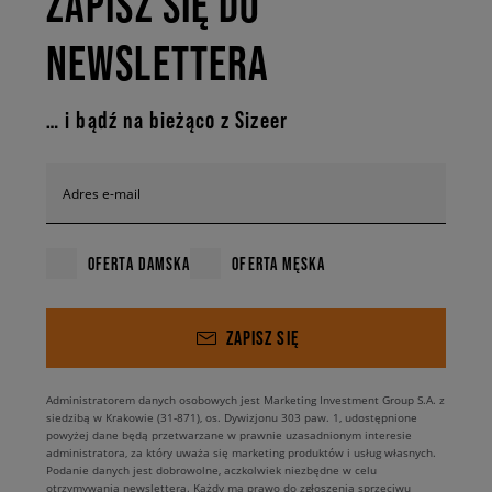
ZAPISZ SIĘ DO
NEWSLETTERA
… i bądź na bieżąco z Sizeer
Adres e-mail
OFERTA DAMSKA
OFERTA MĘSKA
ZAPISZ SIĘ
Administratorem danych osobowych jest Marketing Investment Group S.A. z
siedzibą w Krakowie (31-871), os. Dywizjonu 303 paw. 1, udostępnione
powyżej dane będą przetwarzane w prawnie uzasadnionym interesie
administratora, za który uważa się marketing produktów i usług własnych.
Podanie danych jest dobrowolne, aczkolwiek niezbędne w celu
otrzymywania newslettera. Każdy ma prawo do zgłoszenia sprzeciwu