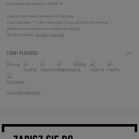
Darmowa dostawa już od 350 zł!
Zawsze darmowa dostawa do Salonów
Czas dostawy: 1-5 dni roboczych, licząc od dnia otrzymania
potwierdzenia zawarcia umowy sprzedaży.
30 dni na zwrot.
Zasady i warunki
FORMY PŁATNOŚCI
Szczegóły płatności