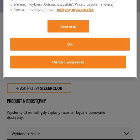
preferencji, wybierz „Odrzuć wszystkie”. W celu uzyskania więcej
informacji, przeczytaj naszą
politykę prywatności.
Dostosuj
TIMBERLAND KURTKA
BUFFALO PLAID SHERPA
OK
LINED
męskie, kurtki zimowe
Odrzuć wszystkie
849,99 zł
z VAT
✛ 850 PKT. W
SIZEERCLUB
PRODUKT NIEDOSTĘPNY
Wyślemy Ci e-mail, gdy żądany rozmiar będzie ponownie
dostępny.
Wybierz rozmiar