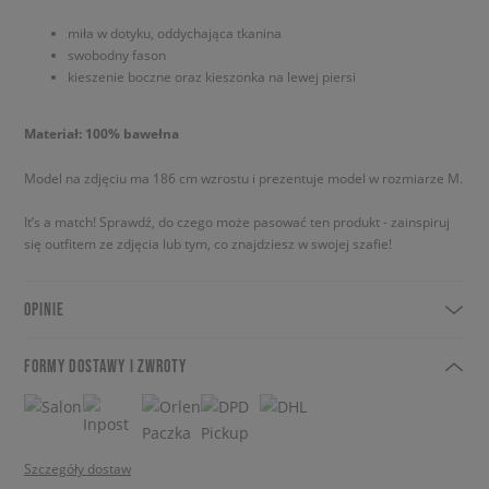
miła w dotyku, oddychająca tkanina
swobodny fason
kieszenie boczne oraz kieszonka na lewej piersi
Materiał: 100% bawełna
Model na zdjęciu ma 186 cm wzrostu i prezentuje model w rozmiarze M.
It’s a match! Sprawdź, do czego może pasować ten produkt - zainspiruj
się outfitem ze zdjęcia lub tym, co znajdziesz w swojej szafie!
OPINIE
FORMY DOSTAWY I ZWROTY
Szczegóły dostaw