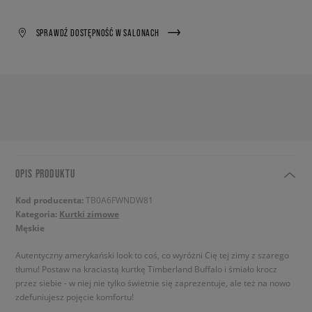
SPRAWDŹ DOSTĘPNOŚĆ W SALONACH
OPIS PRODUKTU
Kod producenta:
TB0A6FWNDW81
Kategoria:
Kurtki zimowe
Męskie
Autentyczny amerykański look to coś, co wyróżni Cię tej zimy z szarego
tłumu! Postaw na kraciastą kurtkę Timberland Buffalo i śmiało krocz
przez siebie - w niej nie tylko świetnie się zaprezentuje, ale też na nowo
zdefuniujesz pojęcie komfortu!