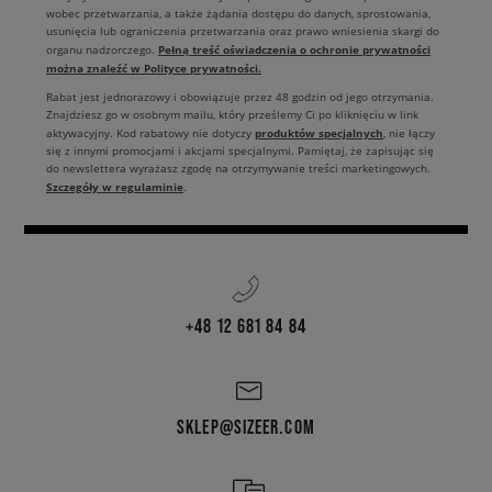
wobec przetwarzania, a także żądania dostępu do danych, sprostowania,
usunięcia lub ograniczenia przetwarzania oraz prawo wniesienia skargi do
Pełną treść oświadczenia o ochronie prywatności
organu nadzorczego.
można znaleźć w Polityce prywatności.
Rabat jest jednorazowy i obowiązuje przez 48 godzin od jego otrzymania.
Znajdziesz go w osobnym mailu, który prześlemy Ci po kliknięciu w link
produktów specjalnych
aktywacyjny. Kod rabatowy nie dotyczy
, nie łączy
się z innymi promocjami i akcjami specjalnymi. Pamiętaj, że zapisując się
do newslettera wyrażasz zgodę na otrzymywanie treści marketingowych.
Szczegóły w regulaminie
.
+48 12 681 84 84
SKLEP@SIZEER.COM