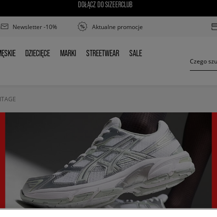
DOŁĄCZ DO SIZEERCLUB
Newsletter -10%
Aktualne promocje
ĘSKIE
DZIECIĘCE
MARKI
STREETWEAR
SALE
MĘSKIE
DZIECIĘCE
MARKI
STREETWEAR
SALE
ITAGE