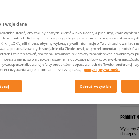
 Twoje dane
zelkich starań, aby zakupy naszych Klientów były udane, a produkty, które wybierają 
do ich potrzeb. Robimy to jednak przy pełnym poszanowaniu bezpieczeństwa wszyst
liknij „OK”, jeśli chcesz, abyśmy wykorzystywali informacje o Twoich zachowaniach na
wania personalizowanych specjalnie dla Ciebie treści, w tym rekomendacji produktó
TIMBER
otrzeb i zainteresowań, spersonalizowanych reklam czy zapamiętywanie wybranych pre
i możesz zmienić swoją decyzję i ustawienia dotyczące plików cookie wybierając „Dostosu
damskie, 
ymywać spersonalizowanej oferty produktów, dopasowanych do Twoich preferencji, wy
W celu uzyskania więcej informacji, przeczytaj naszą
politykę prywatności.
229,99 
tosuj
Odrzuć wszystkie
✛ 23
PRODUKT N
Wyślemy Ci
dostępny.