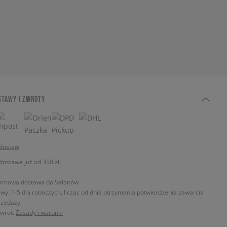
STAWY I ZWROTY
 dostaw
stawa już od 350 zł!
rmowa dostawa do Salonów
wy: 1-5 dni roboczych, licząc od dnia otrzymania potwierdzenia zawarcia
zedaży.
zwrot.
Zasady i warunki