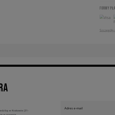
FORMY PŁ
Szczegóły 
RA
Adres e-mail
edzibą w Krakowie (31-
ane w prawnie