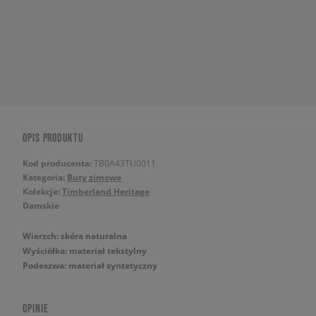
OPIS PRODUKTU
Kod producenta:
TB0A43TU0011
Kategoria:
Buty zimowe
Kolekcje:
Timberland Heritage
Damskie
Wierzch: skóra naturalna
Wyściółka: materiał tekstylny
Podeszwa: materiał syntetyczny
OPINIE