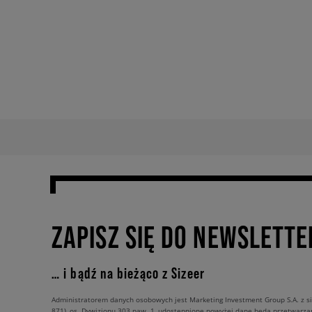
ZAPISZ SIĘ DO NEWSLETTE
… i bądź na bieżąco z Sizeer
Administratorem danych osobowych jest Marketing Investment Group S.A. z si
871), os. Dywizjonu 303 paw. 1, udostępnione powyżej dane będą przetwarz