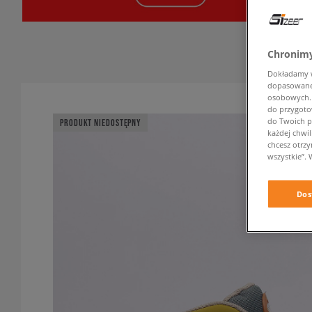
Chronimy
Dokładamy ws
dopasowane 
osobowych. K
do przygoto
do Twoich p
PRODUKT NIEDOSTĘPNY
każdej chwil
chcesz otrz
wszystkie”. 
Dos