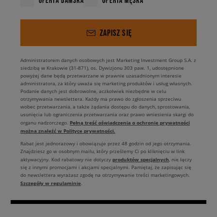
ZAPISZ SIĘ
Administratorem danych osobowych jest Marketing Investment Group S.A. z
siedzibą w Krakowie (31-871), os. Dywizjonu 303 paw. 1, udostępnione
powyżej dane będą przetwarzane w prawnie uzasadnionym interesie
administratora, za który uważa się marketing produktów i usług własnych.
Podanie danych jest dobrowolne, aczkolwiek niezbędne w celu
otrzymywania newslettera. Każdy ma prawo do zgłoszenia sprzeciwu
wobec przetwarzania, a także żądania dostępu do danych, sprostowania,
usunięcia lub ograniczenia przetwarzania oraz prawo wniesienia skargi do
Pełną treść oświadczenia o ochronie prywatności
organu nadzorczego.
można znaleźć w Polityce prywatności.
Rabat jest jednorazowy i obowiązuje przez 48 godzin od jego otrzymania.
Znajdziesz go w osobnym mailu, który prześlemy Ci po kliknięciu w link
produktów specjalnych
aktywacyjny. Kod rabatowy nie dotyczy
, nie łączy
się z innymi promocjami i akcjami specjalnymi. Pamiętaj, że zapisując się
do newslettera wyrażasz zgodę na otrzymywanie treści marketingowych.
Szczegóły w regulaminie
.