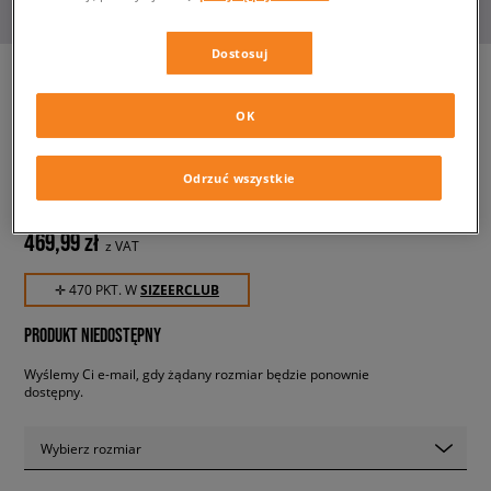
Dostosuj
OK
TIMBERLAND EURO ROCK
MID HIKER
męskie, buty zimowe
Odrzuć wszystkie
469,99 zł
z VAT
✛ 470 PKT. W
SIZEERCLUB
PRODUKT NIEDOSTĘPNY
Wyślemy Ci e-mail, gdy żądany rozmiar będzie ponownie
dostępny.
Wybierz rozmiar