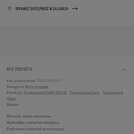
SPRAWDŹ DOSTĘPNOŚĆ W SALONACH
OPIS PRODUKTU
Kod producenta:
TB06164R2311
Kategoria:
Buty zimowe
Kolekcje:
Timberland EURO ROCK
Timberland Euro
Timberland
Hiker
Męskie
Wierzch: skóra naturalna
Wyściółka: materiał tekstylny
Podeszwa: materiał syntetyczny