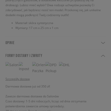
podręcznych gadżetów, a dodatkowe kieszonki przydadzą się na
drobiazgi. Lubisz mieć wybór? Dwa rodzaje uchwytów pozwolą Ci
zdecydować, jak będziesz nosić ten model. Przekonaj się, jak unikalne
dodatki mogą podkręcić Twój codzienny outfit!
Materiał: skóra syntetyczna
Wymiary: 17 cm x 25 cm x 1 cm
OPINIE
FORMY DOSTAWY I ZWROTY
Szczegóły dostaw
Darmowa dostawa już od 350 zł!
Zawsze darmowa dostawa do Salonów
Czas dostawy: 1-5 dni roboczych, licząc od dnia otrzymania
potwierdzenia zawarcia umowy sprzedaży.