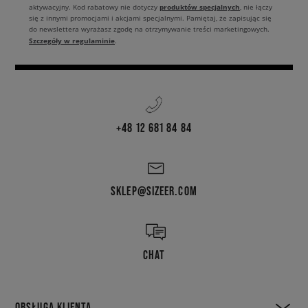
produktów specjalnych
aktywacyjny. Kod rabatowy nie dotyczy
, nie łączy
się z innymi promocjami i akcjami specjalnymi. Pamiętaj, że zapisując się
do newslettera wyrażasz zgodę na otrzymywanie treści marketingowych.
Szczegóły w regulaminie
.
+48 12 681 84 84
SKLEP@SIZEER.COM
CHAT
OBSŁUGA KLIENTA