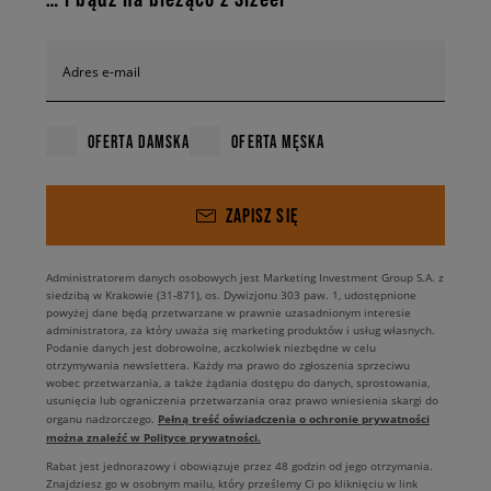
Adres e-mail
OFERTA DAMSKA
OFERTA MĘSKA
ZAPISZ SIĘ
Administratorem danych osobowych jest Marketing Investment Group S.A. z
siedzibą w Krakowie (31-871), os. Dywizjonu 303 paw. 1, udostępnione
powyżej dane będą przetwarzane w prawnie uzasadnionym interesie
administratora, za który uważa się marketing produktów i usług własnych.
Podanie danych jest dobrowolne, aczkolwiek niezbędne w celu
otrzymywania newslettera. Każdy ma prawo do zgłoszenia sprzeciwu
wobec przetwarzania, a także żądania dostępu do danych, sprostowania,
usunięcia lub ograniczenia przetwarzania oraz prawo wniesienia skargi do
Pełną treść oświadczenia o ochronie prywatności
organu nadzorczego.
można znaleźć w Polityce prywatności.
Rabat jest jednorazowy i obowiązuje przez 48 godzin od jego otrzymania.
Znajdziesz go w osobnym mailu, który prześlemy Ci po kliknięciu w link