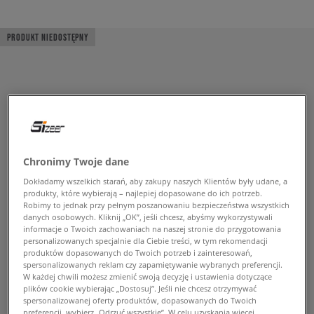
PRODUKT NIEDOSTĘPNY
Chronimy Twoje dane
Dokładamy wszelkich starań, aby zakupy naszych Klientów były udane, a
produkty, które wybierają – najlepiej dopasowane do ich potrzeb.
Robimy to jednak przy pełnym poszanowaniu bezpieczeństwa wszystkich
danych osobowych. Kliknij „OK”, jeśli chcesz, abyśmy wykorzystywali
informacje o Twoich zachowaniach na naszej stronie do przygotowania
personalizowanych specjalnie dla Ciebie treści, w tym rekomendacji
produktów dopasowanych do Twoich potrzeb i zainteresowań,
spersonalizowanych reklam czy zapamiętywanie wybranych preferencji.
W każdej chwili możesz zmienić swoją decyzję i ustawienia dotyczące
plików cookie wybierając „Dostosuj”. Jeśli nie chcesz otrzymywać
spersonalizowanej oferty produktów, dopasowanych do Twoich
preferencji, wybierz „Odrzuć wszystkie”. W celu uzyskania więcej