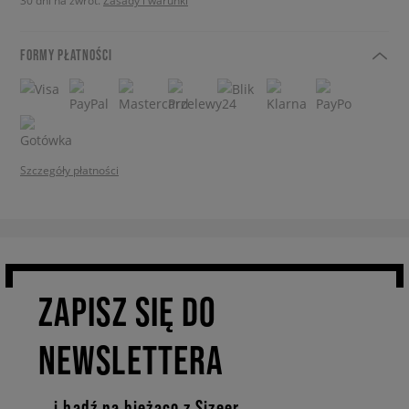
30 dni na zwrot.
Zasady i warunki
FORMY PŁATNOŚCI
Szczegóły płatności
ZAPISZ SIĘ DO
NEWSLETTERA
… i bądź na bieżąco z Sizeer