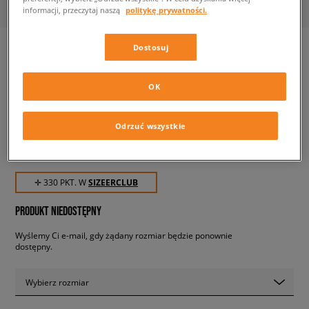
informacji, przeczytaj naszą
politykę prywatności.
Dostosuj
SPRAYGROUND TORBA ROSE
OK
MONEY CHECK POUCHETTE
unisex, plecaki
Odrzuć wszystkie
329,99 zł
z VAT
✛ 330 PKT. W
SIZEERCLUB
PRODUKT NIEDOSTĘPNY
Wyślemy Ci e-mail, gdy żądany rozmiar będzie ponownie
dostępny.
Wybierz rozmiar