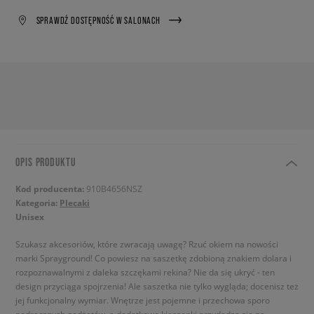
SPRAWDŹ DOSTĘPNOŚĆ W SALONACH
OPIS PRODUKTU
Kod producenta:
910B4656NSZ
Kategoria:
Plecaki
Unisex
Szukasz akcesoriów, które zwracają uwagę? Rzuć okiem na nowości
marki Sprayground! Co powiesz na saszetkę zdobioną znakiem dolara i
rozpoznawalnymi z daleka szczękami rekina? Nie da się ukryć - ten
design przyciąga spojrzenia! Ale saszetka nie tylko wygląda; docenisz też
jej funkcjonalny wymiar. Wnętrze jest pojemne i przechowa sporo