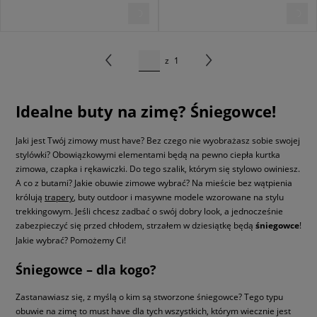
z
1
Idealne buty na zimę? Śniegowce!
Jaki jest Twój zimowy must have? Bez czego nie wyobrażasz sobie swojej
stylówki? Obowiązkowymi elementami będą na pewno ciepła kurtka
zimowa, czapka i rękawiczki. Do tego szalik, którym się stylowo owiniesz.
A co z butami? Jakie obuwie zimowe wybrać? Na mieście bez wątpienia
królują
trapery
, buty outdoor i masywne modele wzorowane na stylu
trekkingowym. Jeśli chcesz zadbać o swój dobry look, a jednocześnie
zabezpieczyć się przed chłodem, strzałem w dziesiątkę będą
śniegowce
!
Jakie wybrać? Pomożemy Ci!
Śniegowce – dla kogo?
Zastanawiasz się, z myślą o kim są stworzone śniegowce? Tego typu
obuwie na zimę to must have dla tych wszystkich, którym wiecznie jest