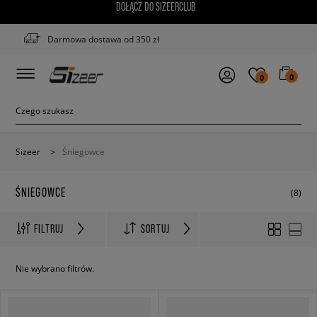
DOŁĄCZ DO SIZEERCLUB
Darmowa dostawa od 350 zł
0
0
Sizeer
>
Śniegowce
ŚNIEGOWCE
(8)
FILTRUJ
SORTUJ
Nie wybrano filtrów.