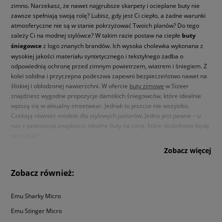
zimno. Narzekasz, że nawet najgrubsze skarpety i ocieplane buty nie
zawsze spełniają swoją rolę? Lubisz, gdy jest Ci ciepło, a żadne warunki
atmosferyczne nie są w stanie pokrzyżować Twoich planów? Do tego
zależy Ci na modnej stylówce? W takim razie postaw na ciepłe
buty
śniegowce
z logo znanych brandów. Ich wysoka cholewka wykonana z
wysokiej jakości materiału syntetycznego i tekstylnego zadba o
odpowiednią ochronę przed zimnym powietrzem, wiatrem i śniegiem. Z
kolei solidna i przyczepna podeszwa zapewni bezpieczeństwo nawet na
śliskiej i oblodzonej nawierzchni. W ofercie
buty zimowe
w Sizeer
znajdziesz wygodne propozycje damskich śniegowców, które idealnie
wpiszą się w aktualny streetwear. Jednak to jeszcze nie wszystko.
Czekają również modele dla stylowych juniorów. Jedno jest pewne – u
nas z pewnością znajdziesz idealne buty na zimę, które dodatkowo będą
na czasie!
Zobacz więcej
Zimowe buty? Postaw na praktyczność
Zobacz również:
Do tej pory Twoja szafka z butami pękała w szwach. Dlaczego? Jedne
buty na zimę przeznaczone były do zabawy – na bitwę śnieżną, kulig czy
city break. Musiały być przede wszystkim wygodne i wyjątkowo ciepłe,
Emu Sharky Micro
ich wygląd schodził na dalszy plan. Co nie znaczy, że nie był ważny –
Emu Stinger Micro
wręcz przeciwne. Przecież w każdej sytuacji musisz dobrze wyglądać!