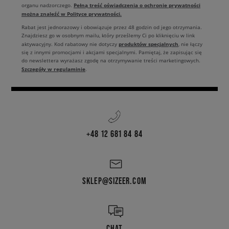
Pełną treść oświadczenia o ochronie prywatności
organu nadzorczego.
można znaleźć w Polityce prywatności.
Rabat jest jednorazowy i obowiązuje przez 48 godzin od jego otrzymania.
Znajdziesz go w osobnym mailu, który prześlemy Ci po kliknięciu w link
produktów specjalnych
aktywacyjny. Kod rabatowy nie dotyczy
, nie łączy
się z innymi promocjami i akcjami specjalnymi. Pamiętaj, że zapisując się
do newslettera wyrażasz zgodę na otrzymywanie treści marketingowych.
Szczegóły w regulaminie
.
+48 12 681 84 84
SKLEP@SIZEER.COM
CHAT