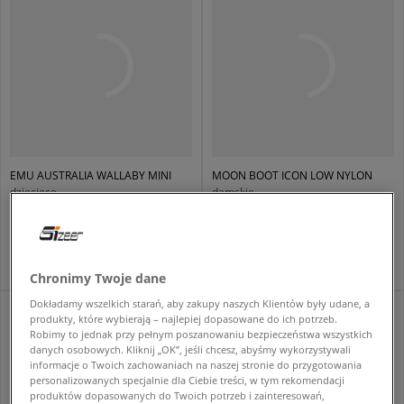
EMU AUSTRALIA WALLABY MINI
MOON BOOT ICON LOW NYLON
dziecięce
damskie
179,99 zł
749,99 zł
359,99 zł
359,99 zł
- najniższa cena
Chronimy Twoje dane
Dokładamy wszelkich starań, aby zakupy naszych Klientów były udane, a
produkty, które wybierają – najlepiej dopasowane do ich potrzeb.
Robimy to jednak przy pełnym poszanowaniu bezpieczeństwa wszystkich
danych osobowych. Kliknij „OK”, jeśli chcesz, abyśmy wykorzystywali
informacje o Twoich zachowaniach na naszej stronie do przygotowania
personalizowanych specjalnie dla Ciebie treści, w tym rekomendacji
produktów dopasowanych do Twoich potrzeb i zainteresowań,