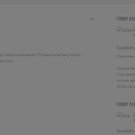
FORMY DO
Szczegóły
abija Twoją kreatywność? Postaw na barwny model
Darmowa do
oje sety.
Zawsze da
Czas dosta
umowy spr
30 dni na 
FORMY PŁ
Szczegóły 