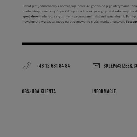
Rabat jest jednorazowy i obowiązuje przez 48 godzin od jego otrzymania. Zn
mailu, który prześlemy Ci po kliknięciu w link aktywacyjny. Kod rabatowy nie 
specjalnych
, nie łączy się z innymi promocjami i akcjami specjalnymi. Pamięta
Szczeg
newslettera wyrażasz zgodę na otrzymywanie treści marketingowych.
+48 12 681 84 84
SKLEP@SIZEER.
OBSŁUGA KLIENTA
INFORMACJE