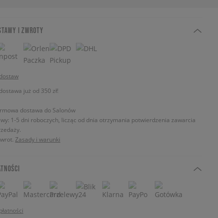
STAWY I ZWROTY
 dostaw
stawa już od 350 zł!
rmowa dostawa do Salonów
wy: 1-5 dni roboczych, licząc od dnia otrzymania potwierdzenia zawarcia
zedaży.
zwrot.
Zasady i warunki
ATNOŚCI
płatności