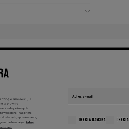
RA
Adres e-mail
edzibą w Krakowie (31-
ane w prawnie
ów i usług własnych.
 newslettera. Każdy ma
u do danych, sprostowania,
OFERTA DAMSKA
OFERTA
Pełną
rganu nadzorczego.
atności.