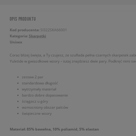
OPIS PRODUKTU
Kod producenta:
SI322SKA66001
Kategoria:
Skarpetki
Unisex
Coraz bliżej święta, a Ty czujesz, że szuflada pełna czarnych skarpetek z
Yuletide w gwiazdkowe wzory – tutaj znajdziesz dwie pary. Podkręć nimi sw
zestaw 2 par
standardowa długość
wytrzymały materiał
bardzo dobre dopasowanie
ściągacz u góry
wzmocniony obszar palców
świąteczne wzory
Materiał: 85% bawełna, 10% poliamid, 5% elastan