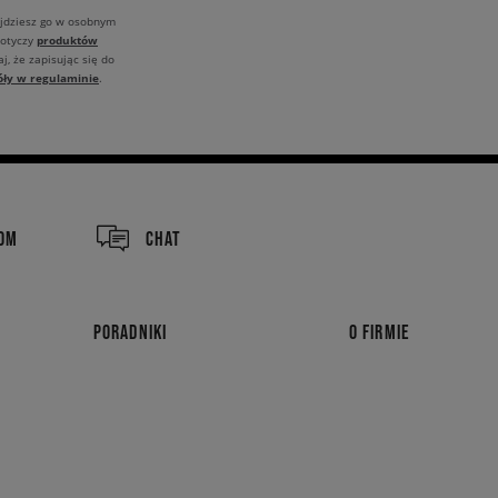
ajdziesz go w osobnym
produktów
dotyczy
j, że zapisując się do
óły w regulaminie
.
COM
CHAT
PORADNIKI
O FIRMIE