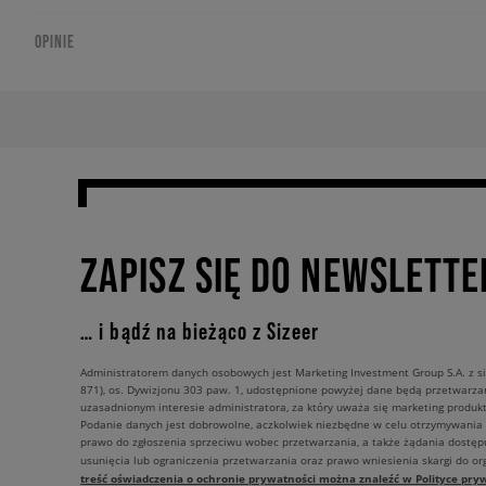
OPINIE
ZAPISZ SIĘ DO NEWSLETTE
… i bądź na bieżąco z Sizeer
Administratorem danych osobowych jest Marketing Investment Group S.A. z si
871), os. Dywizjonu 303 paw. 1, udostępnione powyżej dane będą przetwarz
uzasadnionym interesie administratora, za który uważa się marketing produkt
Podanie danych jest dobrowolne, aczkolwiek niezbędne w celu otrzymywania
prawo do zgłoszenia sprzeciwu wobec przetwarzania, a także żądania dostęp
usunięcia lub ograniczenia przetwarzania oraz prawo wniesienia skargi do o
treść oświadczenia o ochronie prywatności można znaleźć w Polityce pryw