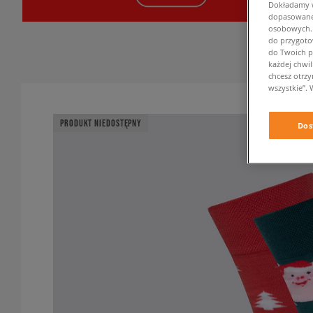
Dokładamy ws
dopasowane 
osobowych. K
do przygoto
do Twoich p
każdej chwil
chcesz otrz
wszystkie”. 
PRODUKT NIEDOSTĘPNY
Dos