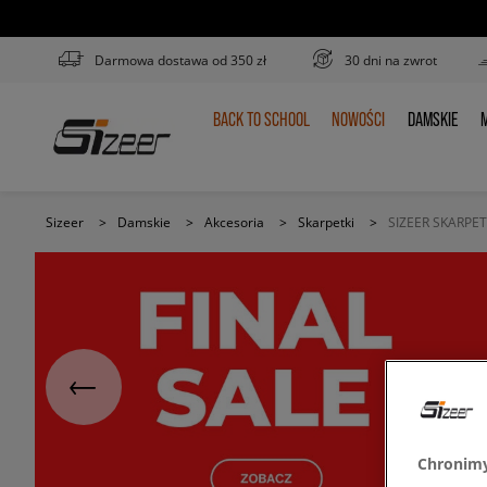
Darmowa dostawa od 350 zł
30 dni na zwrot
BACK TO SCHOOL
NOWOŚCI
DAMSKIE
M
BACK
NOWOŚCI
DAMSKIE
TO
SCHOOL
Sizeer
>
Damskie
>
Akcesoria
>
Skarpetki
>
SIZEER SKARPET
Chronimy