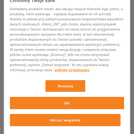
Chronimy Twoje dane
Dokładamy wszelkich starań, aby zakupy naszych Klientów były udane, a
produkty, które wybierają – najlepiej dopasowane do ich potrzeb.
Robimy to jednak przy pełnym poszanowaniu bezpieczeństwa wszystkich
danych osobowych. Kliknij „OK”, jeśli chcesz, abyśmy wykorzystywali
informacje o Twoich zachowaniach na naszej stronie do przygotowania
personalizowanych specjalnie dla Ciebie treści, w tym rekomendacji
produktów dopasowanych do Twoich potrzeb i zainteresowań,
spersonalizowanych reklam czy zapamiętywanie wybranych preferencji.
W każdej chwili możesz zmienić swoją decyzję i ustawienia dotyczące
plików cookie wybierając „Dostosuj”. Jeśli nie chcesz otrzymywać
spersonalizowanej oferty produktów, dopasowanych do Twoich
preferencji, wybierz „Odrzuć wszystkie”. W celu uzyskania więcej
informacji, przeczytaj naszą
politykę prywatności.
Dostosuj
ŁÓDŹ MANUFAKTURA 2 SIZEER
ul. Drewnowska 58 5,
91-071, Łódź
OK
tel.: 785680081
Odrzuć wszystkie
Pon. - Sob.: 10:00 - 22:00
NAWIGUJ
Niedziela: 10:00 - 21:00