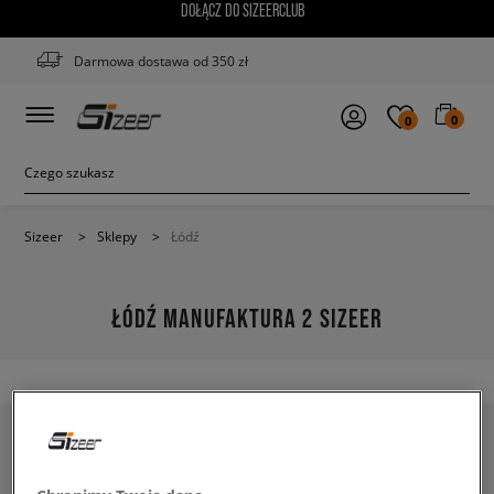
DOŁĄCZ DO SIZEERCLUB
Darmowa dostawa od 350 zł
0
0
Sizeer
>
Sklepy
>
Łódź
ŁÓDŹ MANUFAKTURA 2 SIZEER