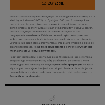
ZAPISZ SIĘ
Administratorem danych osobowych jest Marketing Investment Group S.A. z
siedzibą w Krakowie (31-871), os. Dywizjonu 303 paw. 1, udostępnione
powyżej dane będą przetwarzane w prawnie uzasadnionym interesie
administratora, za który uważa się marketing produktów i usług własnych.
Podanie danych jest dobrowolne, aczkolwiek niezbędne w celu
otrzymywania newslettera. Każdy ma prawo do zgłoszenia sprzeciwu
wobec przetwarzania, a także żądania dostępu do danych, sprostowania,
usunięcia lub ograniczenia przetwarzania oraz prawo wniesienia skargi do
Pełną treść oświadczenia o ochronie prywatności
organu nadzorczego.
można znaleźć w Polityce prywatności.
Rabat jest jednorazowy i obowiązuje przez 48 godzin od jego otrzymania.
Znajdziesz go w osobnym mailu, który prześlemy Ci po kliknięciu w link
produktów specjalnych
aktywacyjny. Kod rabatowy nie dotyczy
, nie łączy
się z innymi promocjami i akcjami specjalnymi. Pamiętaj, że zapisując się
do newslettera wyrażasz zgodę na otrzymywanie treści marketingowych.
Szczegóły w regulaminie
.