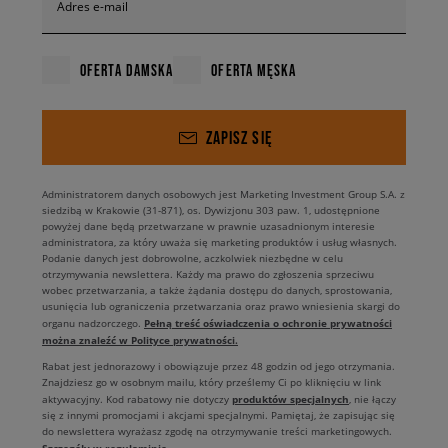
Adres e-mail
OFERTA DAMSKA
OFERTA MĘSKA
ZAPISZ SIĘ
Administratorem danych osobowych jest Marketing Investment Group S.A. z
siedzibą w Krakowie (31-871), os. Dywizjonu 303 paw. 1, udostępnione
powyżej dane będą przetwarzane w prawnie uzasadnionym interesie
administratora, za który uważa się marketing produktów i usług własnych.
Podanie danych jest dobrowolne, aczkolwiek niezbędne w celu
otrzymywania newslettera. Każdy ma prawo do zgłoszenia sprzeciwu
wobec przetwarzania, a także żądania dostępu do danych, sprostowania,
usunięcia lub ograniczenia przetwarzania oraz prawo wniesienia skargi do
Pełną treść oświadczenia o ochronie prywatności
organu nadzorczego.
można znaleźć w Polityce prywatności.
Rabat jest jednorazowy i obowiązuje przez 48 godzin od jego otrzymania.
Znajdziesz go w osobnym mailu, który prześlemy Ci po kliknięciu w link
produktów specjalnych
aktywacyjny. Kod rabatowy nie dotyczy
, nie łączy
się z innymi promocjami i akcjami specjalnymi. Pamiętaj, że zapisując się
do newslettera wyrażasz zgodę na otrzymywanie treści marketingowych.