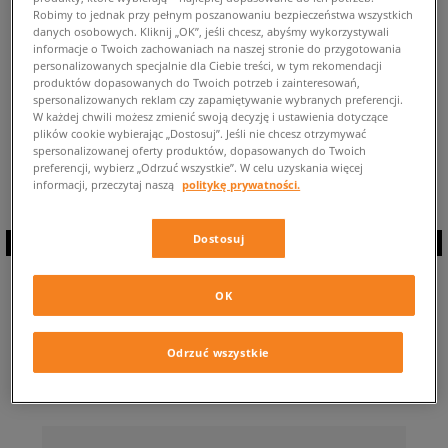
Robimy to jednak przy pełnym poszanowaniu bezpieczeństwa wszystkich
POWRÓT DO SKLEPU
danych osobowych. Kliknij „OK”, jeśli chcesz, abyśmy wykorzystywali
informacje o Twoich zachowaniach na naszej stronie do przygotowania
personalizowanych specjalnie dla Ciebie treści, w tym rekomendacji
produktów dopasowanych do Twoich potrzeb i zainteresowań,
spersonalizowanych reklam czy zapamiętywanie wybranych preferencji.
W każdej chwili możesz zmienić swoją decyzję i ustawienia dotyczące
plików cookie wybierając „Dostosuj”. Jeśli nie chcesz otrzymywać
Aktualnie przeglądasz:
Salomon XT EVR
⭐ Liczba dostępnych modeli:
0
spersonalizowanej oferty produktów, dopasowanych do Twoich
✅
preferencji, wybierz „Odrzuć wszystkie”. W celu uzyskania więcej
informacji, przeczytaj naszą
politykę prywatności.
Dostosuj
ZAPISZ SIĘ DO
OK
NEWSLETTERA
Odrzuć wszystkie
… i bądź na bieżąco z Sizeer